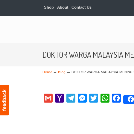
Shop
About
Contact Us
DOKTOR WARGA MALAYSIA MEN
→
→
Home
Blog
DOKTOR WARGA MALAYSIA MENINGGA
feedback
Gmail
Yahoo
Telegram
Messenger
Twitter
WhatsApp
Faceb
Mail