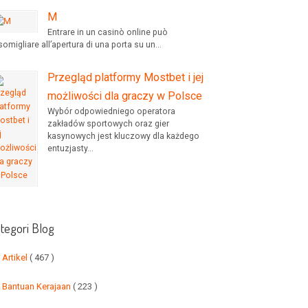
M
Entrare in un casinò online può
omigliare all’apertura di una porta su un...
Przegląd platformy Mostbet i jej
możliwości dla graczy w Polsce
Wybór odpowiedniego operatora
zakładów sportowych oraz gier
kasynowych jest kluczowy dla każdego
entuzjasty...
tegori Blog
Artikel
( 467 )
Bantuan Kerajaan
( 223 )