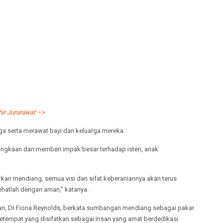
ir Jururawat –>
ga serta merawat bayi dan keluarga mereka.
jangkaan dan memberi impak besar terhadap isteri, anak
arkan mendiang, semua visi dan sifat keberaniannya akan terus
ehatlah dengan aman,” katanya.
aan, Dr Fiona Reynolds, berkata sumbangan mendiang sebagai pakar
setempat yang disifatkan sebagai insan yang amat berdedikasi