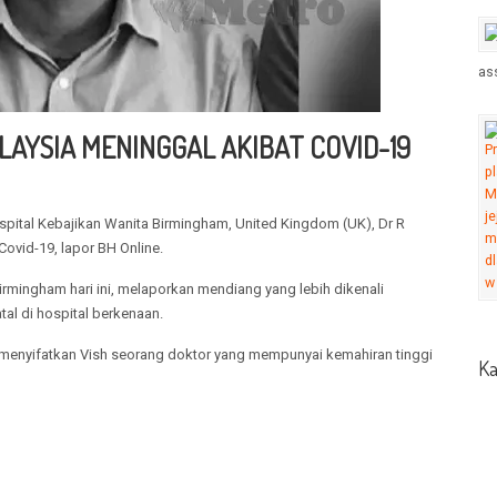
ass
LAYSIA MENINGGAL AKIBAT COVID-19
pital Kebajikan Wanita Birmingham, United Kingdom (UK), Dr R
Covid-19, lapor BH Online.
mingham hari ini, melaporkan mendiang yang lebih dikenali
al di hospital berkenaan.
, menyifatkan Vish seorang doktor yang mempunyai kemahiran tinggi
Ka