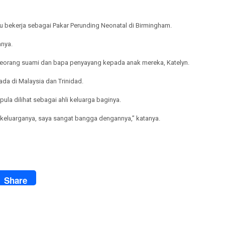
u bekerja sebagai Pakar Perunding Neonatal di Birmingham.
anya.
 seorang suami dan bapa penyayang kepada anak mereka, Katelyn.
ada di Malaysia dan Trinidad.
ula dilihat sebagai ahli keluarga baginya.
i keluarganya, saya sangat bangga dengannya,” katanya.
ook
Share