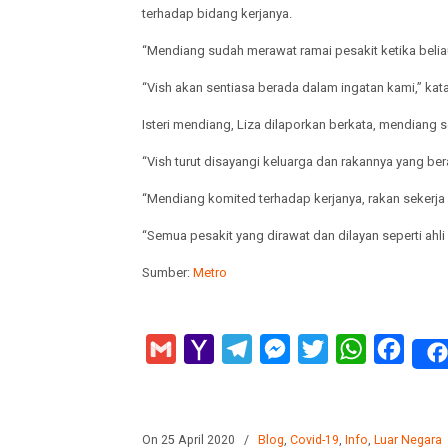
terhadap bidang kerjanya.
“Mendiang sudah merawat ramai pesakit ketika belia
“Vish akan sentiasa berada dalam ingatan kami,” kat
Isteri mendiang, Liza dilaporkan berkata, mendiang
“Vish turut disayangi keluarga dan rakannya yang ber
“Mendiang komited terhadap kerjanya, rakan sekerja p
“Semua pesakit yang dirawat dan dilayan seperti ahl
Sumber:
Metro
Gmail
Yahoo
Telegram
Messenger
Twitter
WhatsApp
Faceb
Mail
On 25 April 2020
/
Blog
,
Covid-19
,
Info
,
Luar Negara