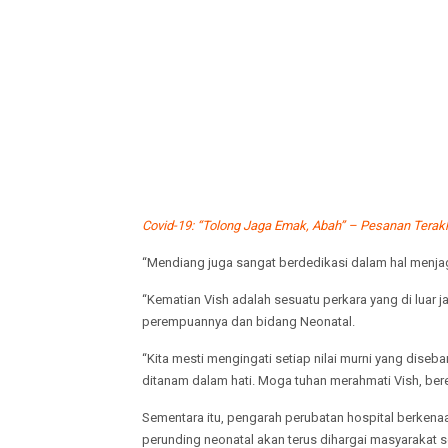
Covid-19: “Tolong Jaga Emak, Abah” – Pesanan Terakh
“Mendiang juga sangat berdedikasi dalam hal menja
“Kematian Vish adalah sesuatu perkara yang di luar 
perempuannya dan bidang Neonatal.
“Kita mesti mengingati setiap nilai murni yang diseb
ditanam dalam hati. Moga tuhan merahmati Vish, ber
Sementara itu, pengarah perubatan hospital berken
perunding neonatal akan terus dihargai masyarakat 