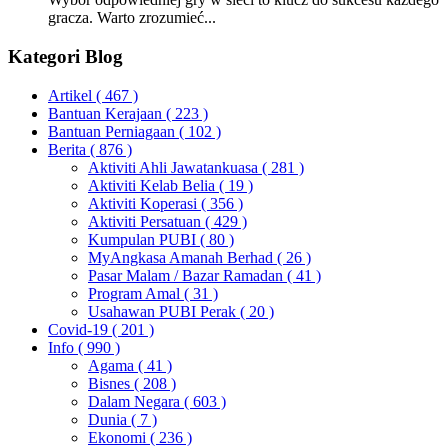
gracza. Warto zrozumieć...
Kategori Blog
Artikel
( 467 )
Bantuan Kerajaan
( 223 )
Bantuan Perniagaan
( 102 )
Berita
( 876 )
Aktiviti Ahli Jawatankuasa
( 281 )
Aktiviti Kelab Belia
( 19 )
Aktiviti Koperasi
( 356 )
Aktiviti Persatuan
( 429 )
Kumpulan PUBI
( 80 )
MyAngkasa Amanah Berhad
( 26 )
Pasar Malam / Bazar Ramadan
( 41 )
Program Amal
( 31 )
Usahawan PUBI Perak
( 20 )
Covid-19
( 201 )
Info
( 990 )
Agama
( 41 )
Bisnes
( 208 )
Dalam Negara
( 603 )
Dunia
( 7 )
Ekonomi
( 236 )