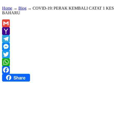
Home
→
Blog
→
COVID-19: PERAK KEMBALI CATAT 1 KES
BAHARU
Gmail
Yahoo
Mail
Telegram
Messenger
Twitter
WhatsApp
Share
Facebook