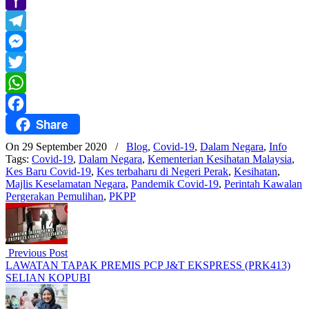
Yahoo
Mail
Telegram
Messenger
Twitter
WhatsApp
Share
Facebook
On 29 September 2020
/
Blog
,
Covid-19
,
Dalam Negara
,
Info
Tags:
Covid-19
,
Dalam Negara
,
Kementerian Kesihatan Malaysia
,
Kes Baru Covid-19
,
Kes terbaharu di Negeri Perak
,
Kesihatan
,
Majlis Keselamatan Negara
,
Pandemik Covid-19
,
Perintah Kawalan
Pergerakan Pemulihan
,
PKPP
Previous Post
LAWATAN TAPAK PREMIS PCP J&T EKSPRESS (PRK413)
SELIAN KOPUBI