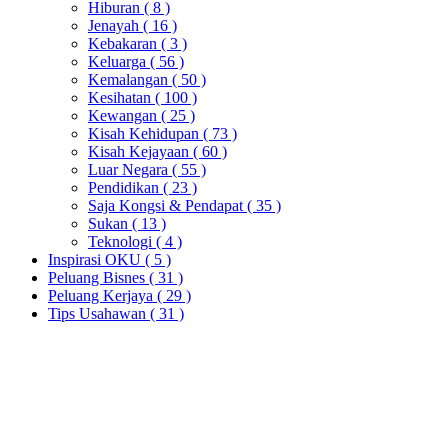
Hiburan
( 8 )
Jenayah
( 16 )
Kebakaran
( 3 )
Keluarga
( 56 )
Kemalangan
( 50 )
Kesihatan
( 100 )
Kewangan
( 25 )
Kisah Kehidupan
( 73 )
Kisah Kejayaan
( 60 )
Luar Negara
( 55 )
Pendidikan
( 23 )
Saja Kongsi & Pendapat
( 35 )
Sukan
( 13 )
Teknologi
( 4 )
Inspirasi OKU
( 5 )
Peluang Bisnes
( 31 )
Peluang Kerjaya
( 29 )
Tips Usahawan
( 31 )