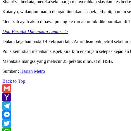
Shahrizal berkata, mereka sekeluarga menyerahkan siasatan kes berke
Katanya, walaupun marah dengan tindakan suspek terbabit, namun se
“Jenazah ayah akan dibawa pulang ke rumah untuk dikebumikan di T
Dua Beradik Ditemukan Lemas –>
Dalam kejadian pada 19 Februari lalu, Amri disimbah petrol sebelum
Polis kemudian menahan suspek kira-kira enam jam selepas kejadian 
Manakala mangsa yang melecur 25 peratus dirawat di HSB.
Sumber :
Harian Metro
Back to Top
Gmail
Yahoo
Mail
Telegram
Messenger