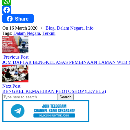
Twitter
WhatsApp
Share
Facebook
On 16 March 2020
/
Blog
,
Dalam Negara
,
Info
Tags:
Dalam Negara
,
Terkini
Previous Post
JOM DAFTAR BENGKEL ASAS PEMBINAAN LAMAN WEB 
Next Post
BENGKEL KEMAHIRAN PHOTOSHOP (LEVEL 2)
Search
for: