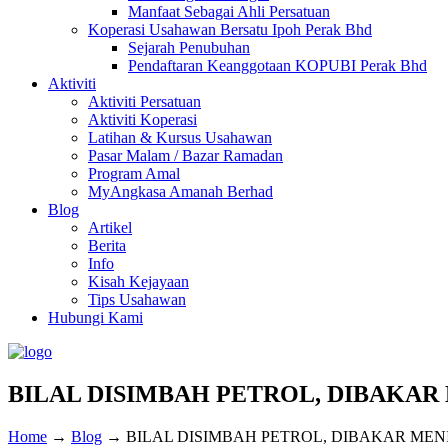
Manfaat Sebagai Ahli Persatuan
Koperasi Usahawan Bersatu Ipoh Perak Bhd
Sejarah Penubuhan
Pendaftaran Keanggotaan KOPUBI Perak Bhd
Aktiviti
Aktiviti Persatuan
Aktiviti Koperasi
Latihan & Kursus Usahawan
Pasar Malam / Bazar Ramadan
Program Amal
MyAngkasa Amanah Berhad
Blog
Artikel
Berita
Info
Kisah Kejayaan
Tips Usahawan
Hubungi Kami
BILAL DISIMBAH PETROL, DIBAKAR
Home
→
Blog
→
BILAL DISIMBAH PETROL, DIBAKAR ME