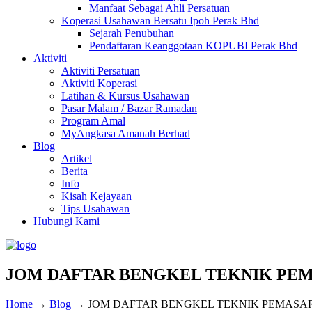
Manfaat Sebagai Ahli Persatuan
Koperasi Usahawan Bersatu Ipoh Perak Bhd
Sejarah Penubuhan
Pendaftaran Keanggotaan KOPUBI Perak Bhd
Aktiviti
Aktiviti Persatuan
Aktiviti Koperasi
Latihan & Kursus Usahawan
Pasar Malam / Bazar Ramadan
Program Amal
MyAngkasa Amanah Berhad
Blog
Artikel
Berita
Info
Kisah Kejayaan
Tips Usahawan
Hubungi Kami
JOM DAFTAR BENGKEL TEKNIK PEMA
Home
→
Blog
→
JOM DAFTAR BENGKEL TEKNIK PEMASARA