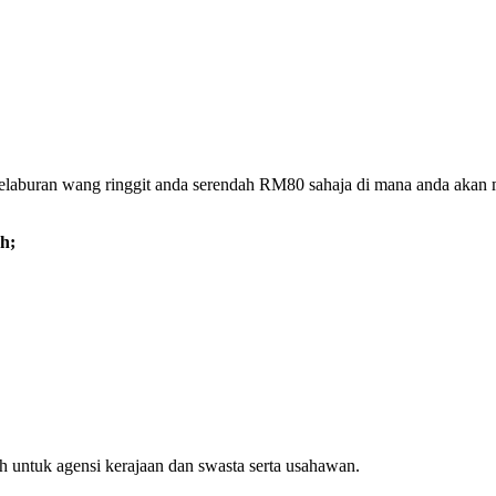
i pelaburan wang ringgit anda serendah RM80 sahaja di mana anda aka
ah;
h untuk agensi kerajaan dan swasta serta usahawan.