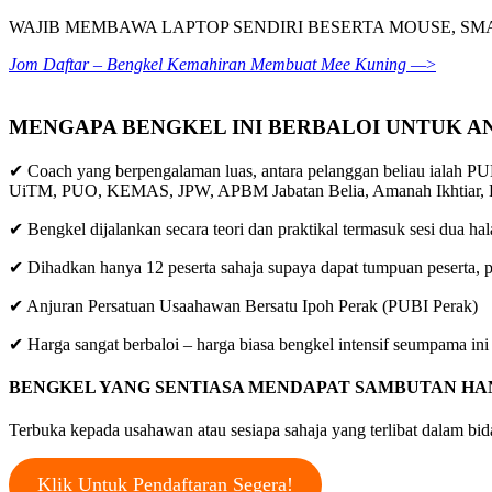
WAJIB MEMBAWA LAPTOP SENDIRI BESERTA MOUSE, SM
Jom Daftar – Bengkel Kemahiran Membuat Mee Kuning —
>
MENGAPA BENGKEL INI BERBALOI UNTUK AN
✔ Coach yang berpengalaman luas, antara pelanggan beliau ialah PUB
UiTM, PUO, KEMAS, JPW, APBM Jabatan Belia, Amanah Ikhtiar, Ke
✔ Bengkel dijalankan secara teori dan praktikal termasuk sesi dua hal
✔ Dihadkan hanya 12 peserta sahaja supaya dapat tumpuan peserta, pe
✔ Anjuran Persatuan Usaahawan Bersatu Ipoh Perak (PUBI Perak)
✔ Harga sangat berbaloi – harga biasa bengkel intensif seumpama i
BENGKEL YANG SENTIASA MENDAPAT SAMBUTAN HAN
Terbuka kepada usahawan atau sesiapa sahaja yang terlibat dalam b
Klik Untuk Pendaftaran Segera!