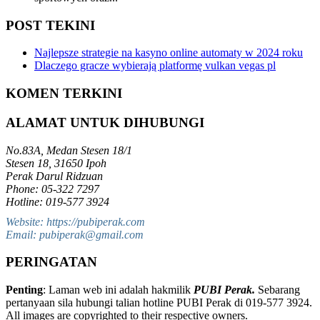
POST TEKINI
Najlepsze strategie na kasyno online automaty w 2024 roku
Dlaczego gracze wybierają platformę vulkan vegas pl
KOMEN TERKINI
ALAMAT UNTUK DIHUBUNGI
No.83A, Medan Stesen 18/1
Stesen 18, 31650 Ipoh
Perak Darul Ridzuan
Phone: 05-322 7297
Hotline: 019-577 3924
Website: https://pubiperak.com
Email: pubiperak@gmail.com
PERINGATAN
Penting
: Laman web ini adalah hakmilik
PUBI Perak.
Sebarang
pertanyaan sila hubungi talian hotline PUBI Perak di 019-577 3924.
All images are copyrighted to their respective owners.