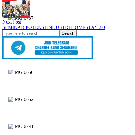
Next Post
SEMINAR POTENSI INDUSTRI HOMESTAY 2.0
Search
for: