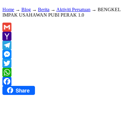
Home
→
Blog
→
Berita
→
Aktiviti Persatuan
→
BENGKEL
IMPAK USAHAWAN PUBI PERAK 1.0
Gmail
Yahoo
Mail
Telegram
Messenger
Twitter
WhatsApp
Share
Facebook