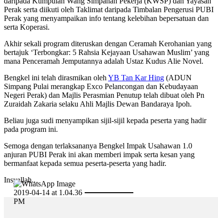
daripada Kumpulan Wang Simpanan Pekerja (KWSP) dan Yayasan
Perak serta diikuti oleh Taklimat daripada Timbalan Pengerusi PUBI
Perak yang menyampaikan info tentang kelebihan bepersatuan dan
serta Koperasi.
Akhir sekali program diteruskan dengan Ceramah Kerohanian yang
bertajuk ‘Terbongkar: 5 Rahsia Kejayaan Usahawan Muslim’ yang
mana Penceramah Jemputannya adalah Ustaz Kudus Alie Novel.
Bengkel ini telah dirasmikan oleh
YB Tan Kar Hing
(ADUN
Simpang Pulai merangkap Exco Pelancongan dan Kebudayaan
Negeri Perak) dan Majlis Perasmian Penutup telah dibuat oleh Pn
Zuraidah Zakaria selaku Ahli Majlis Dewan Bandaraya Ipoh.
Beliau juga sudi menyampikan sijil-sijil kepada peserta yang hadir
pada program ini.
Semoga dengan terlaksananya Bengkel Impak Usahawan 1.0
anjuran PUBI Perak ini akan memberi impak serta kesan yang
bermanfaat kepada semua peserta-peserta yang hadir.
Insyallah..