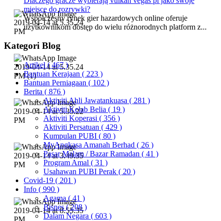
Dlaczego gracze wybierają vulkan vegas pl jako swoje
miejsce do rozrywki?
Współczesny rynek gier hazardowych online oferuje
użytkownikom dostęp do wielu różnorodnych platform z...
Kategori Blog
Artikel
( 467 )
Bantuan Kerajaan
( 223 )
Bantuan Perniagaan
( 102 )
Berita
( 876 )
Aktiviti Ahli Jawatankuasa
( 281 )
Aktiviti Kelab Belia
( 19 )
Aktiviti Koperasi
( 356 )
Aktiviti Persatuan
( 429 )
Kumpulan PUBI
( 80 )
MyAngkasa Amanah Berhad
( 26 )
Pasar Malam / Bazar Ramadan
( 41 )
Program Amal
( 31 )
Usahawan PUBI Perak
( 20 )
Covid-19
( 201 )
Info
( 990 )
Agama
( 41 )
Bisnes
( 208 )
Dalam Negara
( 603 )