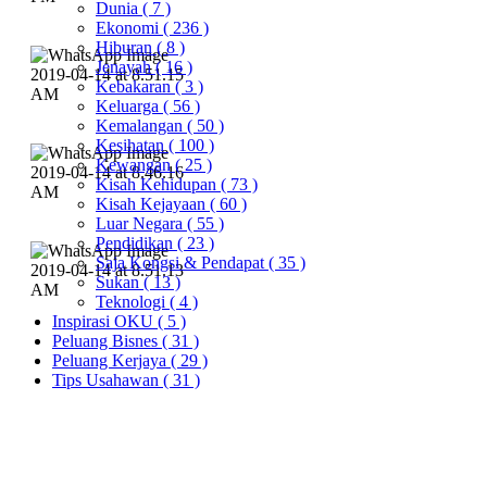
Dunia
( 7 )
Ekonomi
( 236 )
Hiburan
( 8 )
Jenayah
( 16 )
Kebakaran
( 3 )
Keluarga
( 56 )
Kemalangan
( 50 )
Kesihatan
( 100 )
Kewangan
( 25 )
Kisah Kehidupan
( 73 )
Kisah Kejayaan
( 60 )
Luar Negara
( 55 )
Pendidikan
( 23 )
Saja Kongsi & Pendapat
( 35 )
Sukan
( 13 )
Teknologi
( 4 )
Inspirasi OKU
( 5 )
Peluang Bisnes
( 31 )
Peluang Kerjaya
( 29 )
Tips Usahawan
( 31 )