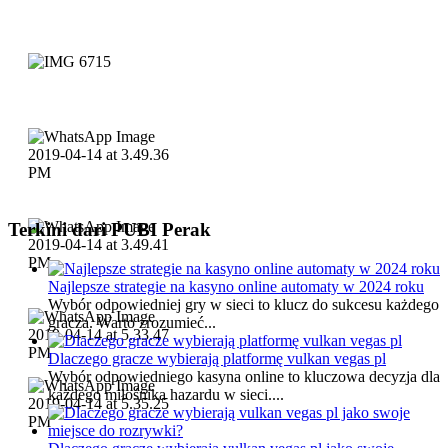
Terkini dari PUBI Perak
Najlepsze strategie na kasyno online automaty w 2024 roku
Wybór odpowiedniej gry w sieci to klucz do sukcesu każdego
gracza. Warto zrozumieć...
Dlaczego gracze wybierają platformę vulkan vegas pl
Wybór odpowiedniego kasyna online to kluczowa decyzja dla
każdego miłośnika hazardu w sieci....