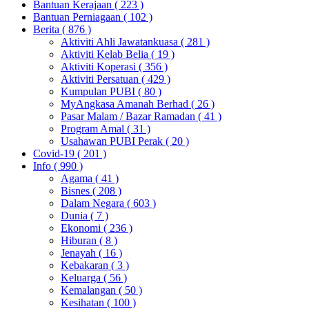
Bantuan Kerajaan
( 223 )
Bantuan Perniagaan
( 102 )
Berita
( 876 )
Aktiviti Ahli Jawatankuasa
( 281 )
Aktiviti Kelab Belia
( 19 )
Aktiviti Koperasi
( 356 )
Aktiviti Persatuan
( 429 )
Kumpulan PUBI
( 80 )
MyAngkasa Amanah Berhad
( 26 )
Pasar Malam / Bazar Ramadan
( 41 )
Program Amal
( 31 )
Usahawan PUBI Perak
( 20 )
Covid-19
( 201 )
Info
( 990 )
Agama
( 41 )
Bisnes
( 208 )
Dalam Negara
( 603 )
Dunia
( 7 )
Ekonomi
( 236 )
Hiburan
( 8 )
Jenayah
( 16 )
Kebakaran
( 3 )
Keluarga
( 56 )
Kemalangan
( 50 )
Kesihatan
( 100 )