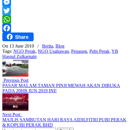
Mail
Telegram
Messenger
Twitter
WhatsApp
Share
Facebook
On 13 June 2019
/
Berita
,
Blog
Tags:
NGO Perak
,
NGO Usahawan
,
Penaung
,
Pubi Perak
,
YB
Hasnul Zulkarnain
Previous Post
PASAR MALAM TAMAN PINJI MEWAH AKAN DIBUKA
PADA 20HB JUN 2019 INI!
Next Post
MAJLIS SAMBUTAN HARI RAYA AIDILFITRI PUBI PERAK
& KOPUBI PERAK BHD
Search