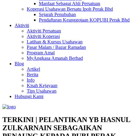
Manfaat Sebagai Ahli Persatuan
Koperasi Usahawan Bersatu Ipoh Perak Bhd
Sejarah Penubuhan
Pendaftaran Keanggotaan KOPUBI Perak Bhd
Aktiviti
Aktiviti Persatuan
Aktiviti Koperasi
Latihan & Kursus Usahawan
Pasar Malam / Bazar Ramadan
Program Amal
MyAngkasa Amanah Berhad
Blog
Artikel
Berita
Info
Kisah Kejayaan
Tips Usahawan
Hubungi Kami
TERKINI | PELANTIKAN YB HASNUL
ZULKARNAIN SEBAGAIKAN
PENAUNG KEPADA PUBI PERAK