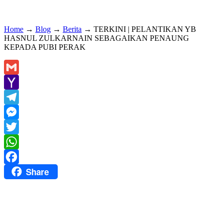
Home
→
Blog
→
Berita
→
TERKINI | PELANTIKAN YB
HASNUL ZULKARNAIN SEBAGAIKAN PENAUNG
KEPADA PUBI PERAK
Gmail
Yahoo
Mail
Telegram
Messenger
Twitter
WhatsApp
Share
Facebook