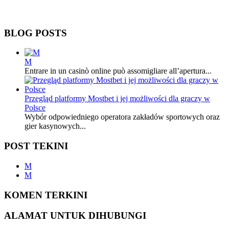
BLOG POSTS
M
Entrare in un casinò online può assomigliare all’apertura...
Przegląd platformy Mostbet i jej możliwości dla graczy w
Polsce
Wybór odpowiedniego operatora zakładów sportowych oraz
gier kasynowych...
POST TEKINI
M
M
KOMEN TERKINI
ALAMAT UNTUK DIHUBUNGI