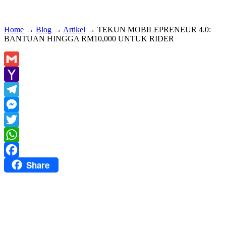
Home
→
Blog
→
Artikel
→
TEKUN MOBILEPRENEUR 4.0:
BANTUAN HINGGA RM10,000 UNTUK RIDER
Gmail
Yahoo
Mail
Telegram
Messenger
Twitter
WhatsApp
Share
Facebook