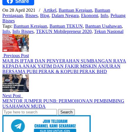
Share
Facebook
On 28 April 2021
/
Artikel
,
Bantuan Kerajaan
,
Bantuan
Perniagaan
,
Bisnes
,
Blog
,
Dalam Negara
,
Ekonomi
,
Info
,
Peluang
Bisnes
Tags:
Bantuan Kerajaan
,
Bantuan TEKUN
,
Bantuan Usahawan
,
Info
,
Info Bisnes
,
TEKUN Mobilepreneur 2020
,
Tekun Nasional
Previous Post
MAJLIS IFTAR DAN PENYERAHAN SUMBANGAN RAYA
KEPADA ANAK YATIM DAN FAKIR MISKIN ANJURAN
BERSAMA PUBI PERAK & KOPUBI PERAK BHD
Next Post
MENTOR JUMPER PUNB: PERMOHONAN PEMBIMBING
USAHAWAN MUDA
Search
for: