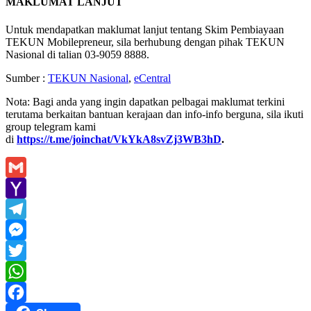
MAKLUMAT LANJUT
Untuk mendapatkan maklumat lanjut tentang Skim Pembiayaan
TEKUN Mobilepreneur, sila berhubung dengan pihak TEKUN
Nasional di talian 03-9059 8888.
Sumber :
TEKUN Nasional
,
eCentral
Nota: Bagi anda yang ingin dapatkan pelbagai maklumat terkini
terutama berkaitan bantuan kerajaan dan info-info berguna, sila ikuti
group telegram kami
di
https://t.me/joinchat/VkYkA8svZj3WB3hD
.
Gmail
Yahoo
Mail
Telegram
Messenger
Twitter
WhatsApp