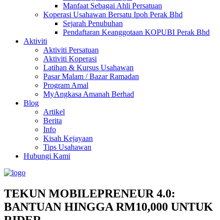
Manfaat Sebagai Ahli Persatuan
Koperasi Usahawan Bersatu Ipoh Perak Bhd
Sejarah Penubuhan
Pendaftaran Keanggotaan KOPUBI Perak Bhd
Aktiviti
Aktiviti Persatuan
Aktiviti Koperasi
Latihan & Kursus Usahawan
Pasar Malam / Bazar Ramadan
Program Amal
MyAngkasa Amanah Berhad
Blog
Artikel
Berita
Info
Kisah Kejayaan
Tips Usahawan
Hubungi Kami
TEKUN MOBILEPRENEUR 4.0:
BANTUAN HINGGA RM10,000 UNTUK
RIDER