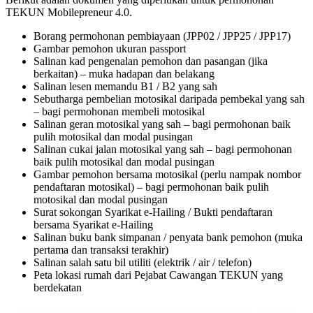
TEKUN Mobilepreneur 4.0.
Borang permohonan pembiayaan (JPP02 / JPP25 / JPP17)
Gambar pemohon ukuran passport
Salinan kad pengenalan pemohon dan pasangan (jika
berkaitan) – muka hadapan dan belakang
Salinan lesen memandu B1 / B2 yang sah
Sebutharga pembelian motosikal daripada pembekal yang sah
– bagi permohonan membeli motosikal
Salinan geran motosikal yang sah – bagi permohonan baik
pulih motosikal dan modal pusingan
Salinan cukai jalan motosikal yang sah – bagi permohonan
baik pulih motosikal dan modal pusingan
Gambar pemohon bersama motosikal (perlu nampak nombor
pendaftaran motosikal) – bagi permohonan baik pulih
motosikal dan modal pusingan
Surat sokongan Syarikat e-Hailing / Bukti pendaftaran
bersama Syarikat e-Hailing
Salinan buku bank simpanan / penyata bank pemohon (muka
pertama dan transaksi terakhir)
Salinan salah satu bil utiliti (elektrik / air / telefon)
Peta lokasi rumah dari Pejabat Cawangan TEKUN yang
berdekatan