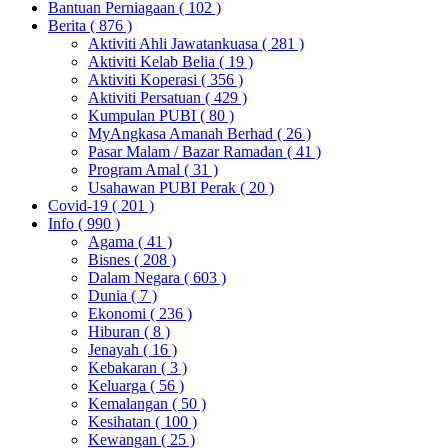
Bantuan Perniagaan
( 102 )
Berita
( 876 )
Aktiviti Ahli Jawatankuasa
( 281 )
Aktiviti Kelab Belia
( 19 )
Aktiviti Koperasi
( 356 )
Aktiviti Persatuan
( 429 )
Kumpulan PUBI
( 80 )
MyAngkasa Amanah Berhad
( 26 )
Pasar Malam / Bazar Ramadan
( 41 )
Program Amal
( 31 )
Usahawan PUBI Perak
( 20 )
Covid-19
( 201 )
Info
( 990 )
Agama
( 41 )
Bisnes
( 208 )
Dalam Negara
( 603 )
Dunia
( 7 )
Ekonomi
( 236 )
Hiburan
( 8 )
Jenayah
( 16 )
Kebakaran
( 3 )
Keluarga
( 56 )
Kemalangan
( 50 )
Kesihatan
( 100 )
Kewangan
( 25 )