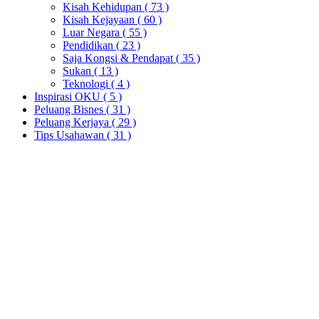
Kisah Kehidupan
( 73 )
Kisah Kejayaan
( 60 )
Luar Negara
( 55 )
Pendidikan
( 23 )
Saja Kongsi & Pendapat
( 35 )
Sukan
( 13 )
Teknologi
( 4 )
Inspirasi OKU
( 5 )
Peluang Bisnes
( 31 )
Peluang Kerjaya
( 29 )
Tips Usahawan
( 31 )