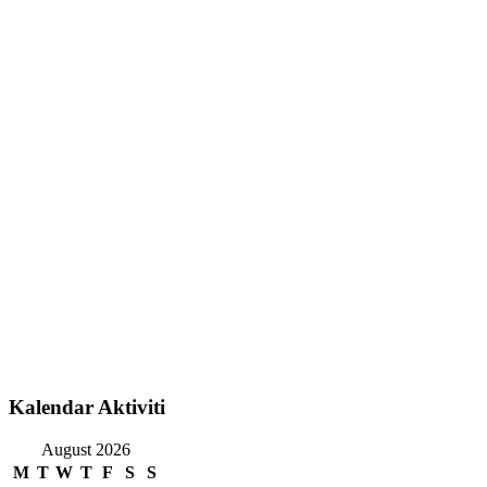
Kalendar Aktiviti
August 2026
M
T
W
T
F
S
S