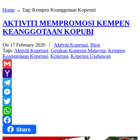
Home
→
Tag: Kempen Keanggotaan Koperasi
AKTIVITI MEMPROMOSI KEMPEN
KEANGGOTAAN KOPUBI
On 17 February 2020
/
Aktiviti Koperasi
,
Blog
Tags:
Aktiviti Koperasi
,
Gerakan Koperasi Malaysia
,
Kempen
Keanggotaan Koperasi
,
Koperasi
,
Koperasi Usahawan
Gmail
Yahoo
Mail
Telegram
Messenger
Twitter
WhatsApp
Share
Facebook