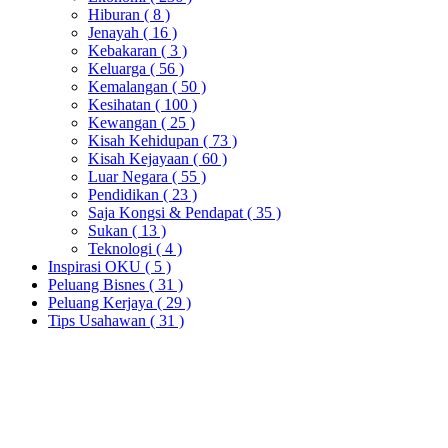
Hiburan
( 8 )
Jenayah
( 16 )
Kebakaran
( 3 )
Keluarga
( 56 )
Kemalangan
( 50 )
Kesihatan
( 100 )
Kewangan
( 25 )
Kisah Kehidupan
( 73 )
Kisah Kejayaan
( 60 )
Luar Negara
( 55 )
Pendidikan
( 23 )
Saja Kongsi & Pendapat
( 35 )
Sukan
( 13 )
Teknologi
( 4 )
Inspirasi OKU
( 5 )
Peluang Bisnes
( 31 )
Peluang Kerjaya
( 29 )
Tips Usahawan
( 31 )