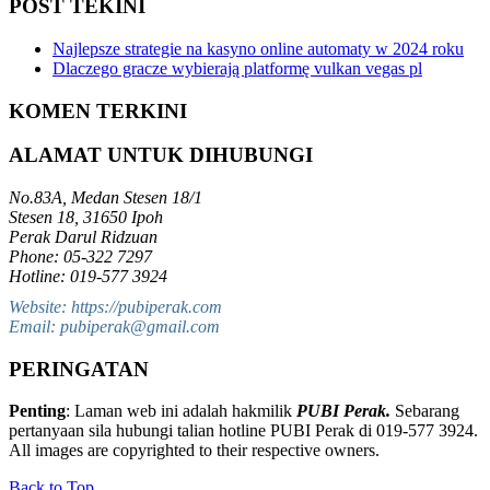
POST TEKINI
Najlepsze strategie na kasyno online automaty w 2024 roku
Dlaczego gracze wybierają platformę vulkan vegas pl
KOMEN TERKINI
ALAMAT UNTUK DIHUBUNGI
No.83A, Medan Stesen 18/1
Stesen 18, 31650 Ipoh
Perak Darul Ridzuan
Phone: 05-322 7297
Hotline: 019-577 3924
Website: https://pubiperak.com
Email: pubiperak@gmail.com
PERINGATAN
Penting
: Laman web ini adalah hakmilik
PUBI Perak.
Sebarang
pertanyaan sila hubungi talian hotline PUBI Perak di 019-577 3924.
All images are copyrighted to their respective owners.
Back to Top