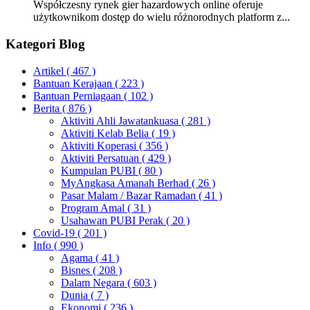
Współczesny rynek gier hazardowych online oferuje
użytkownikom dostęp do wielu różnorodnych platform z...
Kategori Blog
Artikel
( 467 )
Bantuan Kerajaan
( 223 )
Bantuan Perniagaan
( 102 )
Berita
( 876 )
Aktiviti Ahli Jawatankuasa
( 281 )
Aktiviti Kelab Belia
( 19 )
Aktiviti Koperasi
( 356 )
Aktiviti Persatuan
( 429 )
Kumpulan PUBI
( 80 )
MyAngkasa Amanah Berhad
( 26 )
Pasar Malam / Bazar Ramadan
( 41 )
Program Amal
( 31 )
Usahawan PUBI Perak
( 20 )
Covid-19
( 201 )
Info
( 990 )
Agama
( 41 )
Bisnes
( 208 )
Dalam Negara
( 603 )
Dunia
( 7 )
Ekonomi
( 236 )