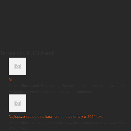
Terkini dari PUBI Perak
M
Online-Glücksspiel: Regulierung, Technik und Schutz der Verbraucher Die
Verlagerung von Glücksspielangeboten ins Internet...
Najlepsze strategie na kasyno online automaty w 2024 roku
Wybór odpowiedniej gry w sieci to klucz do sukcesu każdego gracza. Warto
zrozumieć...