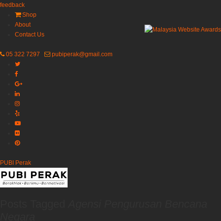
feedback
Shop
About
Contact Us
05 322 7297
pubiperak@gmail.com
PUBI Perak
Posts Tagged
Agensi Pengurusan Bencana
Negara