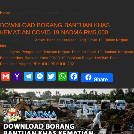
Home
→
Tag: Agensi Pengurusan Bencana Negara
DOWNLOAD BORANG BANTUAN KHAS
KEMATIAN COVID-19 NADMA RM5,000
On 7 August 2021
/
Artikel
,
Bantuan Kerajaan
,
Blog
,
Covid-19
,
Dalam Negara
,
Info
Tags:
Agensi Pengurusan Bencana Negara
,
Bantuan Covid-19
,
Bantuan Kerajaan
,
Bantuan Khas
,
Bantuan Khas COVID-19
,
Bantuan Rakyat
,
NADMA
,
Pelan
Pemulihan Negara
,
PEMULIH
,
PEMULIH 2021
Gmail
Yahoo
Telegram
Messenger
Twitter
WhatsApp
Facebook
Share
Mail