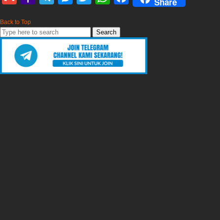
Share
Mail
Back to Top
Search
for: