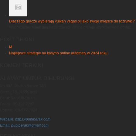
Dlaczego gracze wybierają vulkan vegas pl jako swoje miejsce do rozrywki?
Współczesny rynek gier hazardowych online oferuje użytkownikom dostęp...
POST TEKINI
M
Najlepsze strategie na kasyno online automaty w 2024 roku
KOMEN TERKINI
ALAMAT UNTUK DIHUBUNGI
No.83A, Medan Stesen 18/1
Stesen 18, 31650 Ipoh
Perak Darul Ridzuan
Phone: 05-322 7297
Hotline: 019-577 3924
Website: https://pubiperak.com
Email: pubiperak@gmail.com