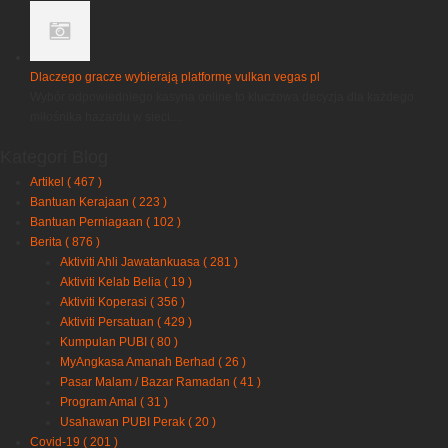
Dlaczego gracze wybierają platformę vulkan vegas pl
Wybór odpowiedniego kasyna online to kluczowa decyzja dla każdego
miłośnika hazardu w sieci....
Kategori Blog
Artikel
( 467 )
Bantuan Kerajaan
( 223 )
Bantuan Perniagaan
( 102 )
Berita
( 876 )
Aktiviti Ahli Jawatankuasa
( 281 )
Aktiviti Kelab Belia
( 19 )
Aktiviti Koperasi
( 356 )
Aktiviti Persatuan
( 429 )
Kumpulan PUBI
( 80 )
MyAngkasa Amanah Berhad
( 26 )
Pasar Malam / Bazar Ramadan
( 41 )
Program Amal
( 31 )
Usahawan PUBI Perak
( 20 )
Covid-19
( 201 )