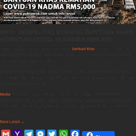
INFO: DOWNLOAD BORANG BANTUAN KHAS
KEMATIAN COVID-19 NADMA RM5,000
Terkini, NADMA mengumumkan pemberian
bantuan khas
kematian COVID-19
sebanyak RM5,000 yang akan dibayar secara one-off kepada waris si mati yang
meninggal dunia akibat COVID-19.
Perkara ini diumumkan oleh Perdana Menteri dalam sidang parlimen baru-baru
ini. Dimaklumkan sebanyak lebih 300 permohonan masih dalam proses kelulusan
oleh Nadma pada waktu itu.
Media
melaporkan Agensi Pengurusan Bencana Negara (NADMA) telah
menyalurkan RM6.16 juta di bawah Bantuan Khas Pengurusan Kematian Covid-
19 kepada 1,232 waris yang kematian ahli keluarga akibat Covid-19 setakat 19
Julai.
Baca Lanjut
→
Gmail
Yahoo
Telegram
Messenger
Twitter
WhatsApp
Facebook