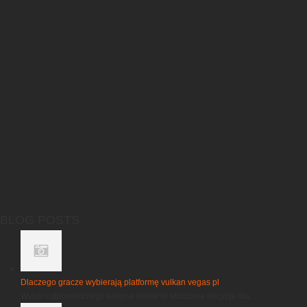
BLOG POSTS
Dlaczego gracze wybierają platformę vulkan vegas pl
Wybór odpowiedniego kasyna online to kluczowa decyzja dla...