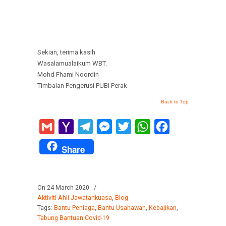
Sekian, terima kasih
Wasalamualaikum WBT.
Mohd Fhami Noordin
Timbalan Pengerusi PUBI Perak
Back to Top
Gmail
Yahoo
Telegram
Messenger
Twitter
WhatsApp
Facebook
Mail
Share
On 24 March 2020
/
Aktiviti Ahli Jawatankuasa
,
Blog
Tags:
Bantu Peniaga
,
Bantu Usahawan
,
Kebajikan
,
Tabung Bantuan Covid-19