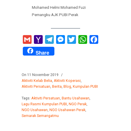
Mohamed Helmi Mohamed Fuzi
Pemangku AJK PUBI Perak
Gmail
Yahoo
Telegram
Messenger
Twitter
WhatsApp
Facebook
Mail
Share
On 11 November 2019
/
Aktiviti Kelab Belia
,
Aktiviti Koperasi
,
Aktiviti Persatuan
,
Berita
,
Blog
,
Kumpulan PUBI
Tags:
Aktiviti Persatuan
,
Bantu Usahawan
,
Lagu Rasmi Kumpulan PUBI
,
NGO Perak
,
NGO Usahawan
,
NGO Usahawan Perak
,
Semarak Semangatmu