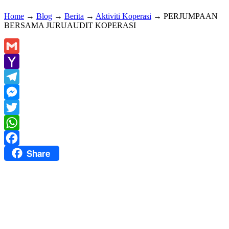
Home
→
Blog
→
Berita
→
Aktiviti Koperasi
→
PERJUMPAAN
BERSAMA JURUAUDIT KOPERASI
Gmail
Yahoo
Mail
Telegram
Messenger
Twitter
WhatsApp
Share
Facebook