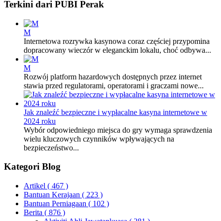
Terkini dari PUBI Perak
M
Internetowa rozrywka kasynowa coraz częściej przypomina
dopracowany wieczór w eleganckim lokalu, choć odbywa...
M
Rozwój platform hazardowych dostępnych przez internet
stawia przed regulatorami, operatorami i graczami nowe...
Jak znaleźć bezpieczne i wypłacalne kasyna internetowe w
2024 roku
Wybór odpowiedniego miejsca do gry wymaga sprawdzenia
wielu kluczowych czynników wpływających na
bezpieczeństwo...
Kategori Blog
Artikel
( 467 )
Bantuan Kerajaan
( 223 )
Bantuan Perniagaan
( 102 )
Berita
( 876 )