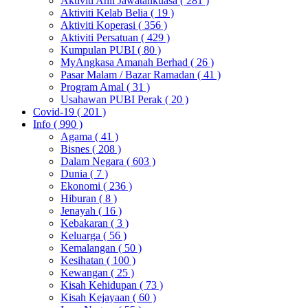
Aktiviti Ahli Jawatankuasa
( 281 )
Aktiviti Kelab Belia
( 19 )
Aktiviti Koperasi
( 356 )
Aktiviti Persatuan
( 429 )
Kumpulan PUBI
( 80 )
MyAngkasa Amanah Berhad
( 26 )
Pasar Malam / Bazar Ramadan
( 41 )
Program Amal
( 31 )
Usahawan PUBI Perak
( 20 )
Covid-19
( 201 )
Info
( 990 )
Agama
( 41 )
Bisnes
( 208 )
Dalam Negara
( 603 )
Dunia
( 7 )
Ekonomi
( 236 )
Hiburan
( 8 )
Jenayah
( 16 )
Kebakaran
( 3 )
Keluarga
( 56 )
Kemalangan
( 50 )
Kesihatan
( 100 )
Kewangan
( 25 )
Kisah Kehidupan
( 73 )
Kisah Kejayaan
( 60 )