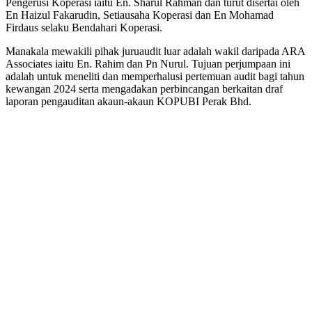
Pengerusi Koperasi iaitu En. Sharul Rahman dan turut disertai oleh
En Haizul Fakarudin, Setiausaha Koperasi dan En Mohamad
Firdaus selaku Bendahari Koperasi.
Manakala mewakili pihak juruaudit luar adalah wakil daripada ARA
Associates iaitu En. Rahim dan Pn Nurul. Tujuan perjumpaan ini
adalah untuk meneliti dan memperhalusi pertemuan audit bagi tahun
kewangan 2024 serta mengadakan perbincangan berkaitan draf
laporan pengauditan akaun-akaun KOPUBI Perak Bhd.