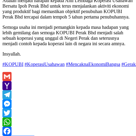
Adalah menjadi harapan kepada Ahli Lembaga Koperasi Usahawan
Bersatu Ipoh Perak Bhd untuk terus menjalankan aktiviti ekonomi
yang produktif bagi memastikan objektif penubuhan KOPUBI
Perak Bhd tercapai dalam tempoh 5 tahun pertama penubuhannya.
Semoga usaha ini menjadi pemangkin kepada masa hadapan yang
lebih gemilang dan semoga KOPUBI Perak Bhd menjadi salah
sebuah koperasi yang unggul di Negeri Perak dan seterusnya
menjadi contoh kepada koperasi lain di negara ini secara amnya.
Insyallah.
#KOPUBI
#KoperasiUsahawan
#MencaknaEkonomiBangsa
#Gerak
Gmail
Yahoo
Mail
Telegram
Messenger
Twitter
WhatsApp