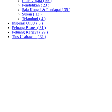
Luar Negara
( 55 )
Pendidikan
( 23 )
Saja Kongsi & Pendapat
( 35 )
Sukan
( 13 )
Teknologi
( 4 )
Inspirasi OKU
( 5 )
Peluang Bisnes
( 31 )
Peluang Kerjaya
( 29 )
Tips Usahawan
( 31 )