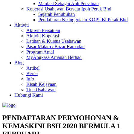
Manfaat Sebagai Ahli Persatuan
Koperasi Usahawan Bersatu Ipoh Perak Bhd
Sejarah Penubuhan
Pendaftaran Keanggotaan KOPUBI Perak Bhd
Aktiviti
Aktiviti Persatuan
Aktiviti Koperasi
Latihan & Kursus Usahawan
Pasar Malam / Bazar Ramadan
Program Amal
MyAngkasa Amanah Berhad
Blog
Artikel
Berita
Info
Kisah Kejayaan
Tips Usahawan
Hubungi Kami
PENDAFTARAN PERMOHONAN &
KEMASKINI BSH 2020 BERMULA 1
FEBRUARI