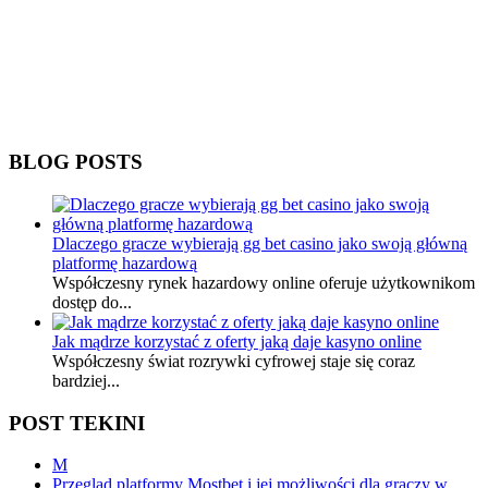
BLOG POSTS
Dlaczego gracze wybierają gg bet casino jako swoją główną
platformę hazardową
Współczesny rynek hazardowy online oferuje użytkownikom
dostęp do...
Jak mądrze korzystać z oferty jaką daje kasyno online
Współczesny świat rozrywki cyfrowej staje się coraz
bardziej...
POST TEKINI
M
Przegląd platformy Mostbet i jej możliwości dla graczy w