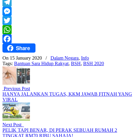
Yahoo
Mail
Telegram
Messenger
Twitter
WhatsApp
Share
Facebook
On 15 January 2020
/
Dalam Negara
,
Info
Tags:
Bantuan Sara Hidup Rakyat
,
BSH
,
BSH 2020
Previous Post
HANYA JALANKAN TUGAS, KKM JAWAB FITNAH YANG
VIRAL
Next Post
PELIK TAPI BENAR, DI PERAK SEBUAH RUMAH 2
TINGKAT RM70 RIBU SAHAJA!