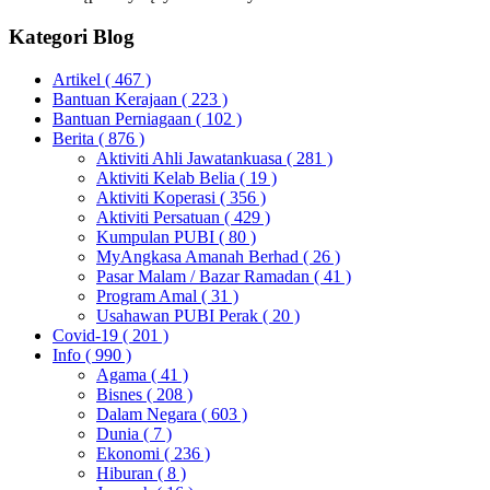
Kategori Blog
Artikel
( 467 )
Bantuan Kerajaan
( 223 )
Bantuan Perniagaan
( 102 )
Berita
( 876 )
Aktiviti Ahli Jawatankuasa
( 281 )
Aktiviti Kelab Belia
( 19 )
Aktiviti Koperasi
( 356 )
Aktiviti Persatuan
( 429 )
Kumpulan PUBI
( 80 )
MyAngkasa Amanah Berhad
( 26 )
Pasar Malam / Bazar Ramadan
( 41 )
Program Amal
( 31 )
Usahawan PUBI Perak
( 20 )
Covid-19
( 201 )
Info
( 990 )
Agama
( 41 )
Bisnes
( 208 )
Dalam Negara
( 603 )
Dunia
( 7 )
Ekonomi
( 236 )
Hiburan
( 8 )