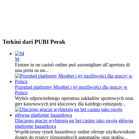
Terkini dari PUBI Perak
M
Entrare in un casinò online può assomigliare all’apertura di
una porta su un...
Przegląd platformy Mostbet i jej możliwości dla graczy w
Polsce
Wybór odpowiedniego operatora zakładów sportowych oraz
gier kasynowych jest kluczowy dla każdego entuzjasty...
Dlaczego gracze wybierają gg bet casino jako swoją główną
platformę hazardową
Współczesny rynek hazardowy online oferuje użytkownikom
dostęp do tysięcy różnorodnych automatów oraz stołów...