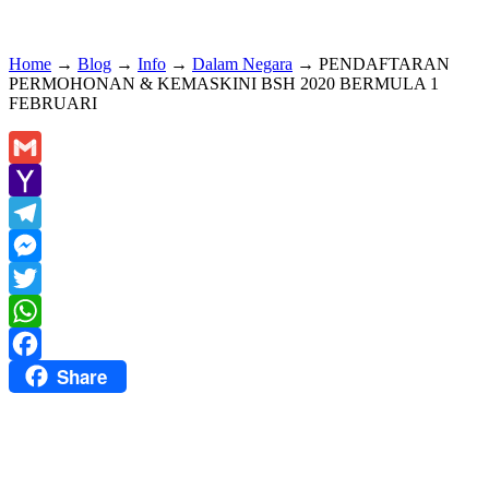
Home
→
Blog
→
Info
→
Dalam Negara
→
PENDAFTARAN
PERMOHONAN & KEMASKINI BSH 2020 BERMULA 1
FEBRUARI
Gmail
Yahoo
Mail
Telegram
Messenger
Twitter
WhatsApp
Share
Facebook