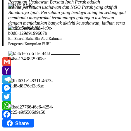
Persatuan Usahawan Bersatu Ipoh Perak adalah
sebuah persatuan usahawan dan NGO Perak yang aktif di
Bandaraya Ipoh. Persatuan yang berdaya saing ini sedang giat
membantu masyarakat terutamanya golongan usahawan
dengan menjalankan banyak aktiviti keusahawan, latihan serta
kursus usahawan.
En. Sharul Baha Bin Abd Rahman
Pengerusi Kumpulan PUBI
Gmail
Yahoo
Mail
Telegram
Messenger
Twitter
WhatsApp
Share
Facebook