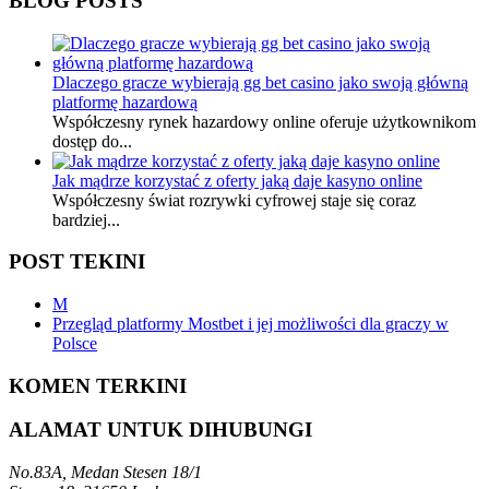
BLOG POSTS
Dlaczego gracze wybierają gg bet casino jako swoją główną
platformę hazardową
Współczesny rynek hazardowy online oferuje użytkownikom
dostęp do...
Jak mądrze korzystać z oferty jaką daje kasyno online
Współczesny świat rozrywki cyfrowej staje się coraz
bardziej...
POST TEKINI
M
Przegląd platformy Mostbet i jej możliwości dla graczy w
Polsce
KOMEN TERKINI
ALAMAT UNTUK DIHUBUNGI
No.83A, Medan Stesen 18/1