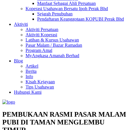
Manfaat Sebagai Ahli Persatuan
Koperasi Usahawan Bersatu Ipoh Perak Bhd
Sejarah Penubuhan
Pendaftaran Keanggotaan KOPUBI Perak Bhd
Aktiviti
Aktiviti Persatuan
Aktiviti Koperasi
Latihan & Kursus Usahawan
Pasar Malam / Bazar Ramadan
Program Amal
MyAngkasa Amanah Berhad
Blog
Artikel
Berita
Info
Kisah Kejayaan
Tips Usahawan
Hubungi Kami
PEMBUKAAN RASMI PASAR MALAM
PUBI DI TAMAN MENGLEMBU
TIMUR