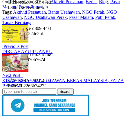
On 1 November 2019
/
Aktiviti Persatuan
,
Berita
,
Blog
,
Pasar
Malam / Bazar Ramadan
Tags:
Aktiviti Persatuan
,
Bantu Usahawan
,
NGO Perak
,
NGO
Usahawan
,
NGO Usahawan Perak
,
Pasar Malam
,
Pubi Perak
,
Tapak Berniaga
Previous Post
DIRGAHAYU TUANKU
Next Post
KISAH KEJAYAAN JUTAWAN BERAS MALAYSIA, FAIZA
BAWUMI
Search
for: