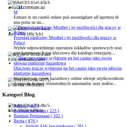
M
Entrare in un casinò online può assomigliare all’apertura di
una porta su un...
Przegląd platformy Mostbet i jej możliwości dla graczy w
Polsce
Wybór odpowiedniego operatora zakładów sportowych oraz
gier kasynowych jest kluczowy dla każdego entuzjasty...
Dlaczego gracze wybierają gg bet casino jako swoją główną
platformę hazardową
Współczesny rynek hazardowy online oferuje użytkownikom
dostęp do tysięcy różnorodnych automatów oraz stołów...
Kategori Blog
Artikel
( 467 )
Bantuan Kerajaan
( 223 )
Bantuan Perniagaan
( 102 )
Berita
( 876 )
Aktiviti Ahli Jawatankuasa
( 281 )