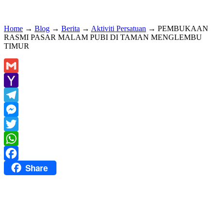
Home
→
Blog
→
Berita
→
Aktiviti Persatuan
→
PEMBUKAAN
RASMI PASAR MALAM PUBI DI TAMAN MENGLEMBU
TIMUR
Gmail
Yahoo
Mail
Telegram
Messenger
Twitter
WhatsApp
Share
Facebook