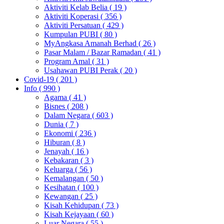
Aktiviti Kelab Belia
( 19 )
Aktiviti Koperasi
( 356 )
Aktiviti Persatuan
( 429 )
Kumpulan PUBI
( 80 )
MyAngkasa Amanah Berhad
( 26 )
Pasar Malam / Bazar Ramadan
( 41 )
Program Amal
( 31 )
Usahawan PUBI Perak
( 20 )
Covid-19
( 201 )
Info
( 990 )
Agama
( 41 )
Bisnes
( 208 )
Dalam Negara
( 603 )
Dunia
( 7 )
Ekonomi
( 236 )
Hiburan
( 8 )
Jenayah
( 16 )
Kebakaran
( 3 )
Keluarga
( 56 )
Kemalangan
( 50 )
Kesihatan
( 100 )
Kewangan
( 25 )
Kisah Kehidupan
( 73 )
Kisah Kejayaan
( 60 )
Luar Negara
( 55 )