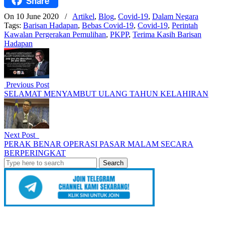
Share
Facebook
On 10 June 2020
/
Artikel
,
Blog
,
Covid-19
,
Dalam Negara
Tags:
Barisan Hadapan
,
Bebas Covid-19
,
Covid-19
,
Perintah
Kawalan Pergerakan Pemulihan
,
PKPP
,
Terima Kasih Barisan
Hadapan
Previous Post
SELAMAT MENYAMBUT ULANG TAHUN KELAHIRAN
Next Post
PERAK BENAR OPERASI PASAR MALAM SECARA
BERPERINGKAT
Search
for: