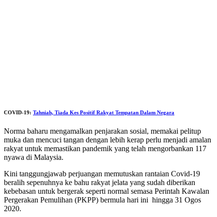
COVID-19:
Tahniah, Tiada Kes Positif Rakyat Tempatan Dalam Negara
Norma baharu mengamalkan penjarakan sosial, memakai pelitup
muka dan mencuci tangan dengan lebih kerap perlu menjadi amalan
rakyat untuk memastikan pandemik yang telah mengorbankan 117
nyawa di Malaysia.
Kini tanggungjawab perjuangan memutuskan rantaian Covid-19
beralih sepenuhnya ke bahu rakyat jelata yang sudah diberikan
kebebasan untuk bergerak seperti normal semasa Perintah Kawalan
Pergerakan Pemulihan (PKPP) bermula hari ini hingga 31 Ogos
2020.