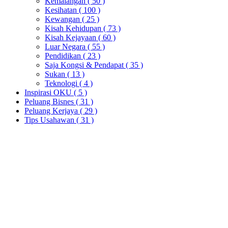
Kemalangan
( 50 )
Kesihatan
( 100 )
Kewangan
( 25 )
Kisah Kehidupan
( 73 )
Kisah Kejayaan
( 60 )
Luar Negara
( 55 )
Pendidikan
( 23 )
Saja Kongsi & Pendapat
( 35 )
Sukan
( 13 )
Teknologi
( 4 )
Inspirasi OKU
( 5 )
Peluang Bisnes
( 31 )
Peluang Kerjaya
( 29 )
Tips Usahawan
( 31 )