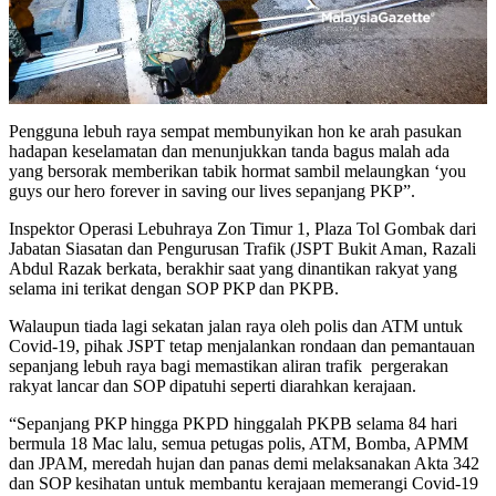
Pengguna lebuh raya sempat membunyikan hon ke arah pasukan
hadapan keselamatan dan menunjukkan tanda bagus malah ada
yang bersorak memberikan tabik hormat sambil melaungkan ‘you
guys our hero forever in saving our lives sepanjang PKP”.
Inspektor Operasi Lebuhraya Zon Timur 1, Plaza Tol Gombak dari
Jabatan Siasatan dan Pengurusan Trafik (JSPT Bukit Aman, Razali
Abdul Razak berkata, berakhir saat yang dinantikan rakyat yang
selama ini terikat dengan SOP PKP dan PKPB.
Walaupun tiada lagi sekatan jalan raya oleh polis dan ATM untuk
Covid-19, pihak JSPT tetap menjalankan rondaan dan pemantauan
sepanjang lebuh raya bagi memastikan aliran trafik pergerakan
rakyat lancar dan SOP dipatuhi seperti diarahkan kerajaan.
“Sepanjang PKP hingga PKPD hinggalah PKPB selama 84 hari
bermula 18 Mac lalu, semua petugas polis, ATM, Bomba, APMM
dan JPAM, meredah hujan dan panas demi melaksanakan Akta 342
dan SOP kesihatan untuk membantu kerajaan memerangi Covid-19