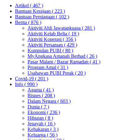
Artikel
( 467 )
Bantuan Kerajaan
( 223 )
Bantuan Perniagaan
( 102 )
Berita
( 876 )
Aktiviti Ahli Jawatankuasa
( 281 )
Aktiviti Kelab Belia
( 19 )
Aktiviti Koperasi
( 356 )
Aktiviti Persatuan
( 429 )
Kumpulan PUBI
( 80 )
MyAngkasa Amanah Berhad
( 26 )
Pasar Malam / Bazar Ramadan
( 41 )
Program Amal
( 31 )
Usahawan PUBI Perak
( 20 )
Covid-19
( 201 )
Info
( 990 )
Agama
( 41 )
Bisnes
( 208 )
Dalam Negara
( 603 )
Dunia
( 7 )
Ekonomi
( 236 )
Hiburan
( 8 )
Jenayah
( 16 )
Kebakaran
( 3 )
Keluarga
( 56 )