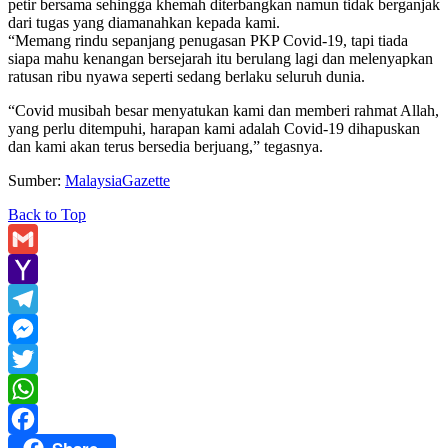
petir bersama sehingga khemah diterbangkan namun tidak berganjak
dari tugas yang diamanahkan kepada kami.
“Memang rindu sepanjang penugasan PKP Covid-19, tapi tiada
siapa mahu kenangan bersejarah itu berulang lagi dan melenyapkan
ratusan ribu nyawa seperti sedang berlaku seluruh dunia.
“Covid musibah besar menyatukan kami dan memberi rahmat Allah,
yang perlu ditempuhi, harapan kami adalah Covid-19 dihapuskan
dan kami akan terus bersedia berjuang,” tegasnya.
Sumber:
MalaysiaGazette
Back to Top
Gmail
Yahoo
Mail
Telegram
Messenger
Twitter
WhatsApp