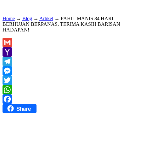
Home
→
Blog
→
Artikel
→
PAHIT MANIS 84 HARI
BERHUJAN BERPANAS, TERIMA KASIH BARISAN
HADAPAN!
Gmail
Yahoo
Mail
Telegram
Messenger
Twitter
WhatsApp
Share
Facebook