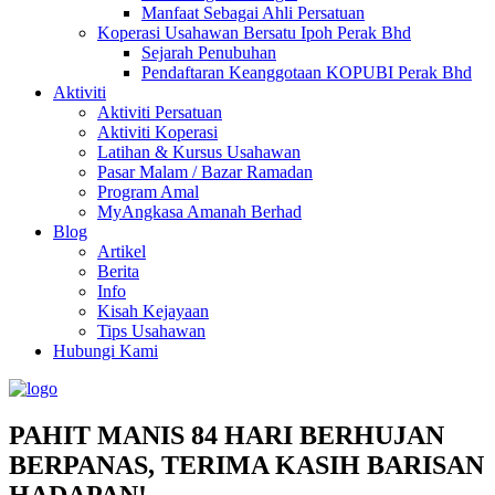
Manfaat Sebagai Ahli Persatuan
Koperasi Usahawan Bersatu Ipoh Perak Bhd
Sejarah Penubuhan
Pendaftaran Keanggotaan KOPUBI Perak Bhd
Aktiviti
Aktiviti Persatuan
Aktiviti Koperasi
Latihan & Kursus Usahawan
Pasar Malam / Bazar Ramadan
Program Amal
MyAngkasa Amanah Berhad
Blog
Artikel
Berita
Info
Kisah Kejayaan
Tips Usahawan
Hubungi Kami
PAHIT MANIS 84 HARI BERHUJAN
BERPANAS, TERIMA KASIH BARISAN
HADAPAN!