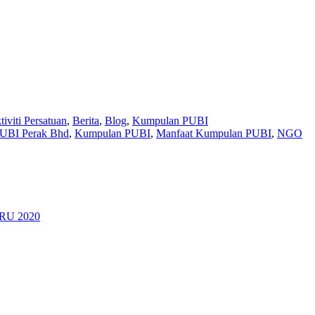
tiviti Persatuan
,
Berita
,
Blog
,
Kumpulan PUBI
BI Perak Bhd
,
Kumpulan PUBI
,
Manfaat Kumpulan PUBI
,
NGO
U 2020