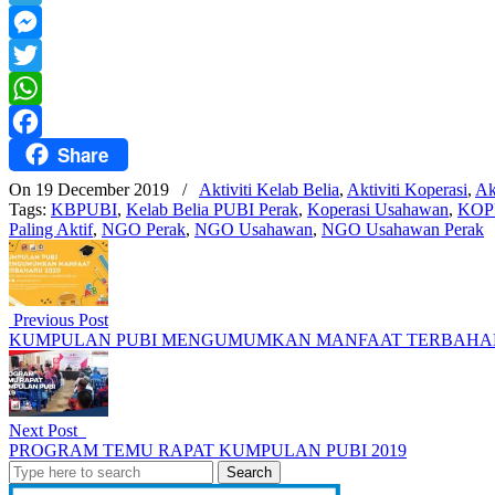
Mail
Telegram
Messenger
Twitter
WhatsApp
Share
Facebook
On 19 December 2019
/
Aktiviti Kelab Belia
,
Aktiviti Koperasi
,
Ak
Tags:
KBPUBI
,
Kelab Belia PUBI Perak
,
Koperasi Usahawan
,
KOPU
Paling Aktif
,
NGO Perak
,
NGO Usahawan
,
NGO Usahawan Perak
Previous Post
KUMPULAN PUBI MENGUMUMKAN MANFAAT TERBAHAR
Next Post
PROGRAM TEMU RAPAT KUMPULAN PUBI 2019
Search
for: