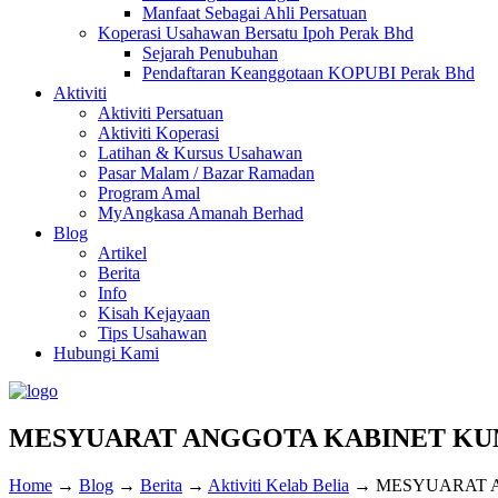
Manfaat Sebagai Ahli Persatuan
Koperasi Usahawan Bersatu Ipoh Perak Bhd
Sejarah Penubuhan
Pendaftaran Keanggotaan KOPUBI Perak Bhd
Aktiviti
Aktiviti Persatuan
Aktiviti Koperasi
Latihan & Kursus Usahawan
Pasar Malam / Bazar Ramadan
Program Amal
MyAngkasa Amanah Berhad
Blog
Artikel
Berita
Info
Kisah Kejayaan
Tips Usahawan
Hubungi Kami
MESYUARAT ANGGOTA KABINET KUM
Home
→
Blog
→
Berita
→
Aktiviti Kelab Belia
→
MESYUARAT A