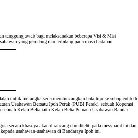
dan tanggungjawab bagi melaksanakan beberapa Visi & Misi
sahawan yang gemilang dan terbilang pada masa hadapan.
lah untuk merangka serta membincangkan hala-tuju ke setiap entiti di
atuan Usahawan Bersatu Ipoh Perak (PUBI Perak), sebuah Koperasi
a sebuah Kelab Belia iaitu Kelab Belia Pemacu Usahawan Bandar
gota secara khasnya akan dirancang dan diteliti pada mesyuarat ini dan
 kepada usahawan-usahawan di Bandaraya Ipoh ini.