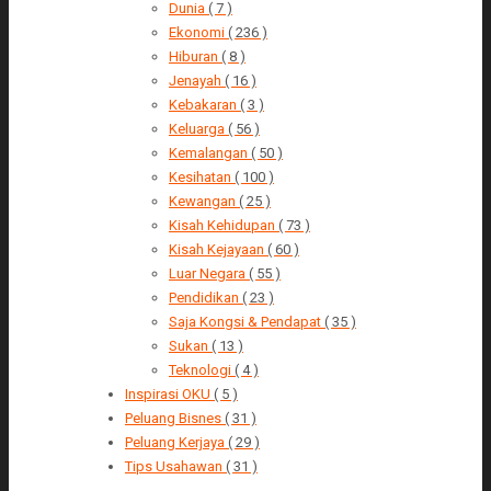
Dunia
( 7 )
Ekonomi
( 236 )
Hiburan
( 8 )
Jenayah
( 16 )
Kebakaran
( 3 )
Keluarga
( 56 )
Kemalangan
( 50 )
Kesihatan
( 100 )
Kewangan
( 25 )
Kisah Kehidupan
( 73 )
Kisah Kejayaan
( 60 )
Luar Negara
( 55 )
Pendidikan
( 23 )
Saja Kongsi & Pendapat
( 35 )
Sukan
( 13 )
Teknologi
( 4 )
Inspirasi OKU
( 5 )
Peluang Bisnes
( 31 )
Peluang Kerjaya
( 29 )
Tips Usahawan
( 31 )