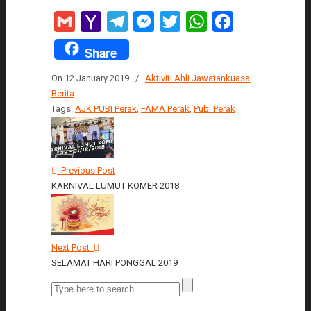
Gmail
Yahoo
Telegram
Messenger
Twitter
WhatsApp
Facebook
Mail
Share
On 12 January 2019
/
Aktiviti Ahli Jawatankuasa
,
Berita
Tags:
AJK PUBI Perak
,
FAMA Perak
,
Pubi Perak
Previous Post
KARNIVAL LUMUT KOMER 2018
Next Post
SELAMAT HARI PONGGAL 2019
Search
for: