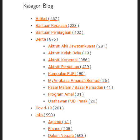
Kategori Blog
Artikel
( 467 )
Bantuan Kerajaan
( 223 )
Bantuan Perniagaan
( 102 )
Berita
( 876 )
Aktiviti Ahli Jawatankuasa
( 281 )
Aktiviti Kelab Belia
( 19 )
Aktiviti Koperasi
( 356 )
Aktiviti Persatuan
( 429 )
Kumpulan PUBI
( 80 )
MyAngkasa Amanah Berhad
( 26 )
Pasar Malam / Bazar Ramadan
( 41 )
Program Amal
( 31 )
Usahawan PUBI Perak
( 20 )
Covid-19
( 201 )
Info
( 990 )
Agama
( 41 )
Bisnes
( 208 )
Dalam Negara
( 603 )