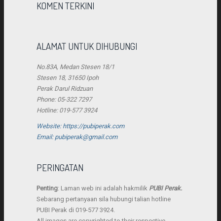
KOMEN TERKINI
ALAMAT UNTUK DIHUBUNGI
No.83A, Medan Stesen 18/1
Stesen 18, 31650 Ipoh
Perak Darul Ridzuan
Phone: 05-322 7297
Hotline: 019-577 3924
Website: https://pubiperak.com
Email: pubiperak@gmail.com
PERINGATAN
Penting
: Laman web ini adalah hakmilik
PUBI Perak.
Sebarang pertanyaan sila hubungi talian hotline
PUBI Perak di 019-577 3924.
All images are copyrighted to their respective