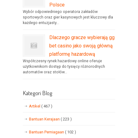
Polsce
Wybór odpowiedniego operatora zakładów
sportowych oraz gier kasynowych jest kluczowy dla
każdego entuzjasty...
Dlaczego gracze wybierają gg
bet casino jako swoją główną
platformę hazardową
Współczesny rynek hazardowy online oferuje
użytkownikom dostęp do tysięcy różnorodnych
automatów oraz stołów...
Kategori Blog
Artikel
( 467 )
Bantuan Kerajaan
( 223 )
Bantuan Perniagaan
( 102 )