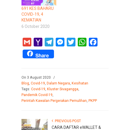
691 KES BAHARU
COVID-19, 4
KEMATIAN
6 October 2020
Gmail
Yahoo
Telegram
Messenger
Twitter
WhatsApp
Facebook
Mail
Share
On 3 August 2020
/
Blog
,
Covid-19
,
Dalam Negara
,
Kesihatan
Tags:
Covid-19
,
Kluster Sivagangga
,
Pandemik Covid-19
,
Perintah Kawalan Pergerakan Pemulihan
,
PKPP
PREVIOUS POST
CARA DAFTAR eWALLET &