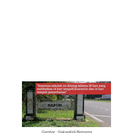
Gambar : SiakapKeli/Bernama