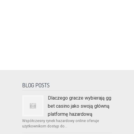
BLOG POSTS
Dlaczego gracze wybierają gg
bet casino jako swoją główną
platformę hazardową
Współczesny rynek hazardowy online oferuje
użytkownikom dostęp do...