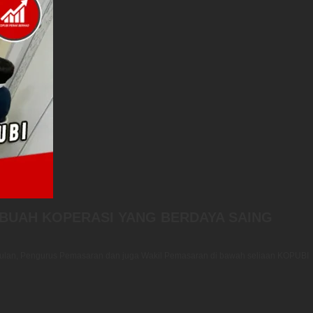
BUAH KOPERASI YANG BERDAYA SAING
pulan, Pengurus Pemasaran dan juga Wakil Pemasaran di bawah seliaan KOPUBI