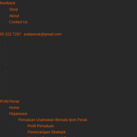
feedback
Shop
About
Contact Us
05 322 7297
pubiperak@gmail.com
PUBI Perak
Home
Organisasi
Persatuan Usahawan Bersatu Ipoh Perak
Profil Persatuan
Perancangan Strategik