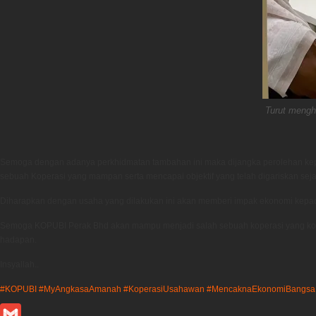
Turut mengh
Semoga dengan adanya perkhidmatan tambahan ini maka dijangka perolehan kepa
sebuah Koperasi yang mampan serta mencapai objektif yang telah digariskan se
Diharapkan dengan usaha yang dilakukan ini akan memberi impak ekonomi kepad
Semoga KOPUBI Perak Bhd akan mampu menjadi salah sebuah koperasi yang komp
hadapan.
Insyallah..
#KOPUBI
#MyAngkasaAmanah
#KoperasiUsahawan
#MencaknaEkonomiBangsa