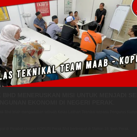
 BHD MENERUSKAN MISI UNTUK MENJADI SE
NGUNAN EKONOMI DI NEGERI PERAK
.
rak Bhd telah mengadakan sebuah Kelas Latihan Teknikal kepada Pengurus Kum
pat di Pejabat Urusan KOPUBI Perak Bhd bertempat di Station 18, Ipoh Perak.