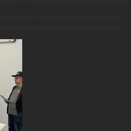
 wasiat iaitu Tn Hj Sabarudin untuk berkongsi ilmu bersama-sama dengan wakil-
ta berdaya maju di dalam memasarkan produk-produk MyAngkasa Amanah Bhd.
tizam untuk memberi perkhidmatan yang terbaik kepada masyarakat madani