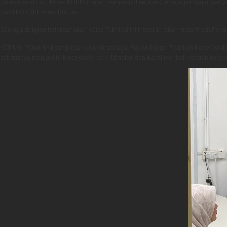
Untuk makluman, Pihak KOPUBI telah menjemput seorang tenaga pengajar luar yan
wakil KOPUBI Perak Bhd ini.
Semoga dengan terlaksanakan Kelas Teknikal ini insyallah akan melahirkan P
KOPUBI Perak Bhd yang telah dilantik sebagai Rakan Niaga Premium Koperasi d
seterusnya menjadi hub penyedia perkhidmatan dan bakal menjadi sebuah kopera