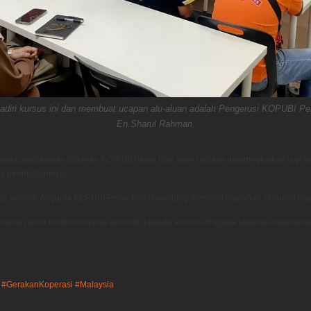
adiri kursus ini dan membuat ucapan alu-aluan adalah Pengerusi KOPUBI Per
En.Sharul Rahman.
da pendapatan tahunan KOPUBI Perak Bhd akan berjaya dipertingkatkan lagi ke 
jak penubuhannya.
a seluruh Anggota KOPUBI Perak Bhd disamping memberi limpahan ekonomi kepad
iten serta memberi impak ekonomi kepada seluruh Anggota koperasi disamping
#GerakanKoperasi
#Malaysia