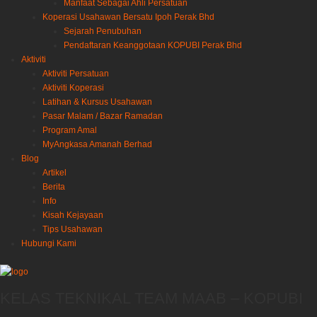
Manfaat Sebagai Ahli Persatuan
Koperasi Usahawan Bersatu Ipoh Perak Bhd
Sejarah Penubuhan
Pendaftaran Keanggotaan KOPUBI Perak Bhd
Aktiviti
Aktiviti Persatuan
Aktiviti Koperasi
Latihan & Kursus Usahawan
Pasar Malam / Bazar Ramadan
Program Amal
MyAngkasa Amanah Berhad
Blog
Artikel
Berita
Info
Kisah Kejayaan
Tips Usahawan
Hubungi Kami
KELAS TEKNIKAL TEAM MAAB – KOPUBI