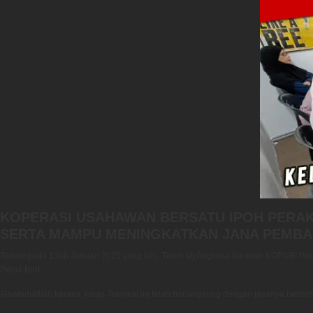
KOPERASI USAHAWAN BERSATU IPOH PERAK
SERTA MAMPU MENINGKATKAN JANA PEMBA
Terkini pada 13hb Januari 2025 yang lalu, Team MyAngkasa Amanah KOPUBI Pe
Perak Bhd.
Alhamdulillah kerana Kelas Teknikal ini telah berlangsung dengan jayanya bertem