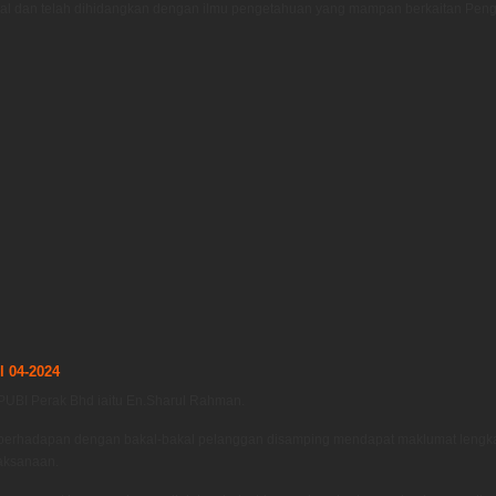
kal dan telah dihidangkan dengan ilmu pengetahuan yang mampan berkaitan Peng
 04-2024
PUBI Perak Bhd iaitu En.Sharul Rahman.
gi berhadapan dengan bakal-bakal pelanggan disamping mendapat maklumat leng
aksanaan.