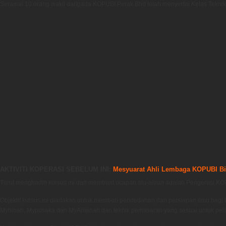
Seramai 10 orang wakil daripada KOPUBI Perak Bhd telah menyertai Kelas Tekni
AKTIVITI KOPERASI SEBELUM INI:
Mesyuarat Ahli Lembaga KOPUBI Bil
Turut menghadiri kursus ini dan membuat ucapan alu-aluan adalah Pengerusi KO
Objektif kursus ini diadakan untuk memberi pendedahan dan persiapan ilmu ba
Myhibah, Mypusaka dan MyAmanah dan teknik pemasaran yang sesuai untuk pel