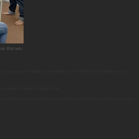
ak Bhd iaitu
tahap yang lebih tinggi dan menjadikan KOPUBI Perak Bhd sebagai salah
a seluruh rakyat di Negeri Perak.
 memberi limpahan ekonomi kepada seluruh rakyat di Negeri Perak pada masa