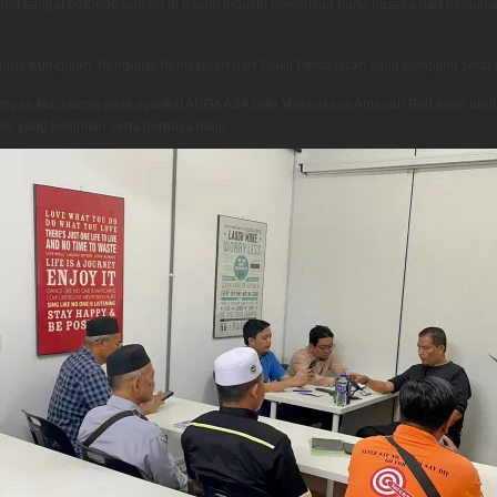
g sangat berpengalaman di dalam industri pewarisan harta pusaka dan penulisan
engurus Kumpulan, Pengurus Pemasaran dan Wakil Pemasaran yang kompiten ser
engan kerjasama anak syarikat ANGKASA iaitu MyAngkasa Amanah Bhd telah beril
si yang kompiten serta berdaya maju.