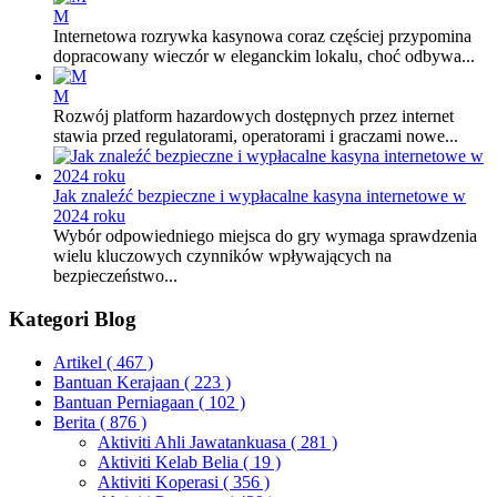
M
Internetowa rozrywka kasynowa coraz częściej przypomina
dopracowany wieczór w eleganckim lokalu, choć odbywa...
M
Rozwój platform hazardowych dostępnych przez internet
stawia przed regulatorami, operatorami i graczami nowe...
Jak znaleźć bezpieczne i wypłacalne kasyna internetowe w
2024 roku
Wybór odpowiedniego miejsca do gry wymaga sprawdzenia
wielu kluczowych czynników wpływających na
bezpieczeństwo...
Kategori Blog
Artikel
( 467 )
Bantuan Kerajaan
( 223 )
Bantuan Perniagaan
( 102 )
Berita
( 876 )
Aktiviti Ahli Jawatankuasa
( 281 )
Aktiviti Kelab Belia
( 19 )
Aktiviti Koperasi
( 356 )