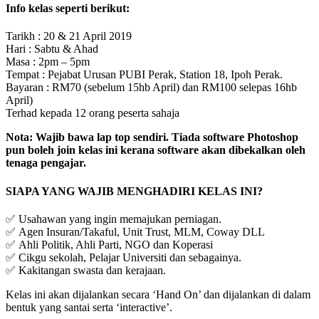
Info kelas seperti berikut:
Tarikh : 20 & 21 April 2019
Hari : Sabtu & Ahad
Masa : 2pm – 5pm
Tempat : Pejabat Urusan PUBI Perak, Station 18, Ipoh Perak.
Bayaran : RM70 (sebelum 15hb April) dan RM100 selepas 16hb
April)
Terhad kepada 12 orang peserta sahaja
Nota: Wajib bawa lap top sendiri. Tiada software Photoshop
pun boleh join kelas ini kerana software akan dibekalkan oleh
tenaga pengajar.
SIAPA YANG WAJIB MENGHADIRI KELAS INI?
✅ Usahawan yang ingin memajukan perniagan.
✅ Agen Insuran/Takaful, Unit Trust, MLM, Coway DLL
✅ Ahli Politik, Ahli Parti, NGO dan Koperasi
✅ Cikgu sekolah, Pelajar Universiti dan sebagainya.
✅ Kakitangan swasta dan kerajaan.
Kelas ini akan dijalankan secara ‘Hand On’ dan dijalankan di dalam
bentuk yang santai serta ‘interactive’.