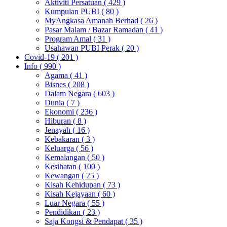
Aktiviti Persatuan
( 429 )
Kumpulan PUBI
( 80 )
MyAngkasa Amanah Berhad
( 26 )
Pasar Malam / Bazar Ramadan
( 41 )
Program Amal
( 31 )
Usahawan PUBI Perak
( 20 )
Covid-19
( 201 )
Info
( 990 )
Agama
( 41 )
Bisnes
( 208 )
Dalam Negara
( 603 )
Dunia
( 7 )
Ekonomi
( 236 )
Hiburan
( 8 )
Jenayah
( 16 )
Kebakaran
( 3 )
Keluarga
( 56 )
Kemalangan
( 50 )
Kesihatan
( 100 )
Kewangan
( 25 )
Kisah Kehidupan
( 73 )
Kisah Kejayaan
( 60 )
Luar Negara
( 55 )
Pendidikan
( 23 )
Saja Kongsi & Pendapat
( 35 )