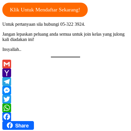
Klik Untuk Mendaftar Sekarang!
Untuk pertanyaan sila hubungi 05-322 3924.
Jangan lepaskan peluang anda semua untuk join kelas yang julong
kali diadakan ini!
Insyallah..
Gmail
Yahoo
Mail
Telegram
Messenger
Twitter
WhatsApp
Share
Facebook