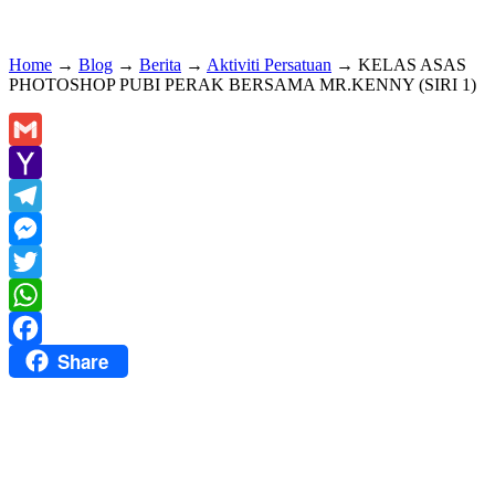
Home
→
Blog
→
Berita
→
Aktiviti Persatuan
→
KELAS ASAS
PHOTOSHOP PUBI PERAK BERSAMA MR.KENNY (SIRI 1)
Gmail
Yahoo
Mail
Telegram
Messenger
Twitter
WhatsApp
Share
Facebook