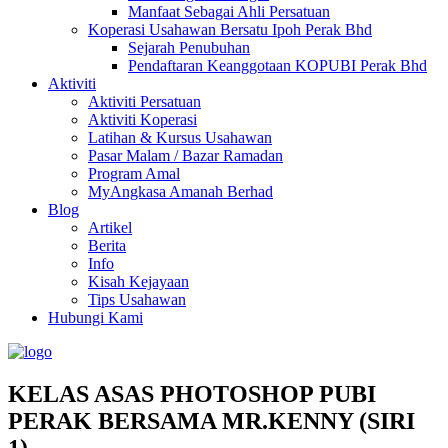
Manfaat Sebagai Ahli Persatuan
Koperasi Usahawan Bersatu Ipoh Perak Bhd
Sejarah Penubuhan
Pendaftaran Keanggotaan KOPUBI Perak Bhd
Aktiviti
Aktiviti Persatuan
Aktiviti Koperasi
Latihan & Kursus Usahawan
Pasar Malam / Bazar Ramadan
Program Amal
MyAngkasa Amanah Berhad
Blog
Artikel
Berita
Info
Kisah Kejayaan
Tips Usahawan
Hubungi Kami
KELAS ASAS PHOTOSHOP PUBI
PERAK BERSAMA MR.KENNY (SIRI
1)