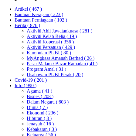
Artikel
( 467 )
Bantuan Kerajaan
( 223 )
Bantuan Perniagaan
( 102 )
Berita
( 876 )
Aktiviti Ahli Jawatankuasa
( 281 )
Aktiviti Kelab Belia
( 19 )
Aktiviti Koperasi
( 356 )
Aktiviti Persatuan
( 429 )
Kumpulan PUBI
( 80 )
MyAngkasa Amanah Berhad
( 26 )
Pasar Malam / Bazar Ramadan
( 41 )
Program Amal
( 31 )
Usahawan PUBI Perak
( 20 )
Covid-19
( 201 )
Info
( 990 )
Agama
( 41 )
Bisnes
( 208 )
Dalam Negara
( 603 )
Dunia
( 7 )
Ekonomi
( 236 )
Hiburan
( 8 )
Jenayah
( 16 )
Kebakaran
( 3 )
Keluarga
( 56 )