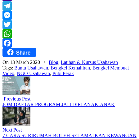
Yahoo
Mail
Telegram
Messenger
Twitter
WhatsApp
Share
Facebook
On 13 March 2020
/
Blog
,
Latihan & Kursus Usahawan
Tags:
Bantu Usahawan
,
Bengkel Kemahiran
,
Bengkel Membuat
Video
,
NGO Usahawan
,
Pubi Perak
Previous Post
JOM DAFTAR PROGRAM JATI DIRI ANAK-ANAK
Next Post
7 CARA SURIRUMAH BOLEH SELAMATKAN KEWANGAN