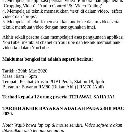
2. Mempelajari applikasi perisian video ‘Filmora’ dan juga teknik
‘Cropping Video’, ‘Audio Control’ & ‘Video Editing’
4. Mempelajari teknik memasukkan ‘text’ di dalam video, ‘effect
video’ dan ‘props’.
5. Mempelajari teknik memasukkan audio ke dalam video serta
teknik membuat video dengan menggunakan imej.
Akhir sekali peserta akan mempelajari asas penggunaan applikasi
YouTube, membuat chanel di YouTube dan teknik memuat naik
video ke dalam YouTube.
Maklumat bengkel ini adalah seperti berikut;
Tarikh : 29hb Mac 2020
Masa : 9am – 5pm
Tempat : Pejabat Urusan PUBI Perak, Station 18, Ipoh
Bayaran : Bayaran RM80 (Bukan Ahli) | RM70 (Ahli)
Terhad kepada 12 orang peserta TERAWAL SAHAJA!
TARIKH AKHIR BAYARAN ADALAH PADA 23HB MAC
2020.
Nota: Wajib bawa lap top & mouse sendiri. Video software akan
dibekalkan oleh tenaga pengajar.