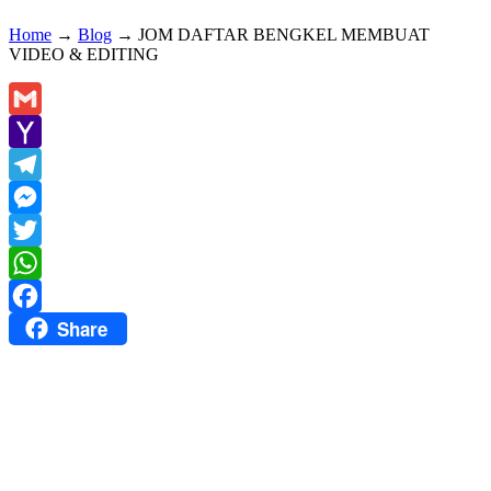
Home
→
Blog
→
JOM DAFTAR BENGKEL MEMBUAT
VIDEO & EDITING
Gmail
Yahoo
Mail
Telegram
Messenger
Twitter
WhatsApp
Share
Facebook