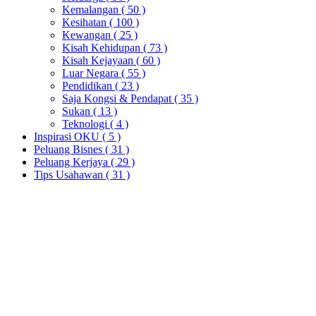
Kemalangan
( 50 )
Kesihatan
( 100 )
Kewangan
( 25 )
Kisah Kehidupan
( 73 )
Kisah Kejayaan
( 60 )
Luar Negara
( 55 )
Pendidikan
( 23 )
Saja Kongsi & Pendapat
( 35 )
Sukan
( 13 )
Teknologi
( 4 )
Inspirasi OKU
( 5 )
Peluang Bisnes
( 31 )
Peluang Kerjaya
( 29 )
Tips Usahawan
( 31 )