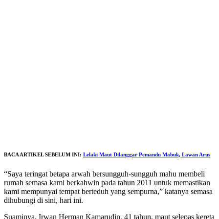
BACA ARTIKEL SEBELUM INI:
Lelaki Maut Dilanggar Pemandu Mabuk, Lawan Arus
“Saya teringat betapa arwah bersungguh-sungguh mahu membeli
rumah semasa kami berkahwin pada tahun 2011 untuk memastikan
kami mempunyai tempat berteduh yang sempurna,” katanya semasa
dihubungi di sini, hari ini.
Suaminya, Irwan Herman Kamarudin, 41 tahun, maut selepas kereta