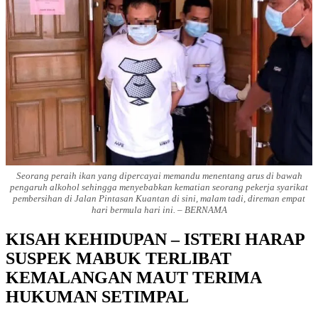
Seorang peraih ikan yang dipercayai memandu menentang arus di bawah
pengaruh alkohol sehingga menyebabkan kematian seorang pekerja syarikat
pembersihan di Jalan Pintasan Kuantan di sini, malam tadi, direman empat
hari bermula hari ini. – BERNAMA
KISAH KEHIDUPAN – ISTERI HARAP
SUSPEK MABUK TERLIBAT
KEMALANGAN MAUT TERIMA
HUKUMAN SETIMPAL