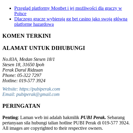
Przegląd platformy Mostbet i jej możliwości dla graczy w
Polsce
Dlaczego gracze wybierają gg bet casino jako swoją główną
platformę hazardową
KOMEN TERKINI
ALAMAT UNTUK DIHUBUNGI
No.83A, Medan Stesen 18/1
Stesen 18, 31650 Ipoh
Perak Darul Ridzuan
Phone: 05-322 7297
Hotline: 019-577 3924
Website: https://pubiperak.com
Email: pubiperak@gmail.com
PERINGATAN
Penting
: Laman web ini adalah hakmilik
PUBI Perak.
Sebarang
pertanyaan sila hubungi talian hotline PUBI Perak di 019-577 3924.
All images are copyrighted to their respective owners.