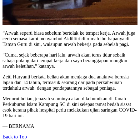
“Arwah seperti biasa sebelum bertolak ke tempat kerja. Arwah juga
ceria semasa kami menyambut Aidilfitri di rumah ibu bapanya di
Taman Guru di sini, walaupun arwah bekerja pada sebelah pagi.
“Cuma, sejak beberapa hari lalu, arwah akan terus tidur sebaik
sahaja pulang dari tempat kerja dan saya beranggapan mungkin
arwah keletihan,” katanya.
Zetti Haryanti berkata beliau akan menjaga dua anaknya berusia
lapan dan 14 tahun, termasuk seorang daripada perkahwinan
terdahulu arwah, dengan pendapatannya sebagai peniaga.
Menurut beliau, jenazah suaminya akan dikebumikan di Tanah
Perkuburan Islam Kampung SC di sini selepas tamat bedah siasat
esok kerana pihak hospital perlu melakukan ujian saringan COVID-
19 hari ini.
— BERNAMA
Back to Top