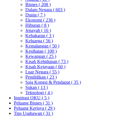
Bisnes
( 208 )
Dalam Negara
( 603 )
Dunia
( 7 )
Ekonomi
( 236 )
Hiburan
( 8 )
Jenayah
( 16 )
Kebakaran
( 3 )
Keluarga
( 56 )
Kemalangan
( 50 )
Kesihatan
( 100 )
Kewangan
( 25 )
Kisah Kehidupan
( 73 )
Kisah Kejayaan
( 60 )
Luar Negara
( 55 )
Pendidikan
( 23 )
Saja Kongsi & Pendapat
( 35 )
Sukan
( 13 )
Teknologi
( 4 )
Inspirasi OKU
( 5 )
Peluang Bisnes
( 31 )
Peluang Kerjaya
( 29 )
Tips Usahawan
( 31 )