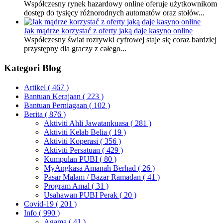
Współczesny rynek hazardowy online oferuje użytkownikom
dostęp do tysięcy różnorodnych automatów oraz stołów...
Jak mądrze korzystać z oferty jaką daje kasyno online
Współczesny świat rozrywki cyfrowej staje się coraz bardziej
przystępny dla graczy z całego...
Kategori Blog
Artikel
( 467 )
Bantuan Kerajaan
( 223 )
Bantuan Perniagaan
( 102 )
Berita
( 876 )
Aktiviti Ahli Jawatankuasa
( 281 )
Aktiviti Kelab Belia
( 19 )
Aktiviti Koperasi
( 356 )
Aktiviti Persatuan
( 429 )
Kumpulan PUBI
( 80 )
MyAngkasa Amanah Berhad
( 26 )
Pasar Malam / Bazar Ramadan
( 41 )
Program Amal
( 31 )
Usahawan PUBI Perak
( 20 )
Covid-19
( 201 )
Info
( 990 )
Agama
( 41 )