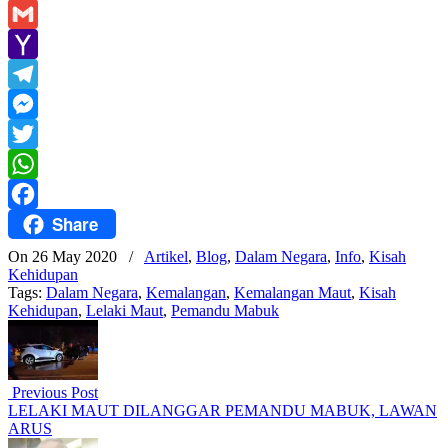
Gmail
Yahoo
Mail
Telegram
Messenger
Twitter
WhatsApp
Share
Facebook
On 26 May 2020
/
Artikel
,
Blog
,
Dalam Negara
,
Info
,
Kisah
Kehidupan
Tags:
Dalam Negara
,
Kemalangan
,
Kemalangan Maut
,
Kisah
Kehidupan
,
Lelaki Maut
,
Pemandu Mabuk
Previous Post
LELAKI MAUT DILANGGAR PEMANDU MABUK, LAWAN
ARUS