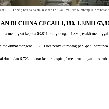
mai 10,204 orang berada dalam keadaan kritikal,” maklum Suruhanjaya Kesihatan 
N DI CHINA CECAH 1,380, LEBIH 63,8
China meningkat kepada 63,851 orang dengan 1,380 pesakit meninggal d
 maklumat mengenai 63,851 kes penyakit radang paru-paru berpunca da
l dunia dan 6,723 dibenar keluar hospital,” menurut kenyataan suruhan