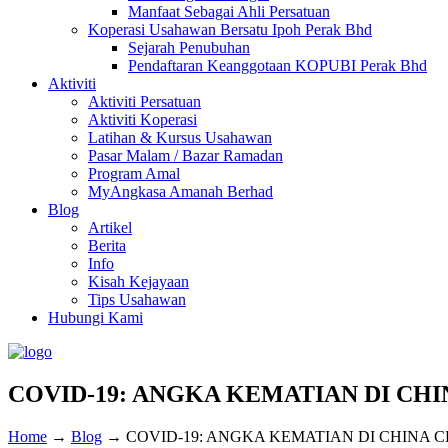
Manfaat Sebagai Ahli Persatuan
Koperasi Usahawan Bersatu Ipoh Perak Bhd
Sejarah Penubuhan
Pendaftaran Keanggotaan KOPUBI Perak Bhd
Aktiviti
Aktiviti Persatuan
Aktiviti Koperasi
Latihan & Kursus Usahawan
Pasar Malam / Bazar Ramadan
Program Amal
MyAngkasa Amanah Berhad
Blog
Artikel
Berita
Info
Kisah Kejayaan
Tips Usahawan
Hubungi Kami
COVID-19: ANGKA KEMATIAN DI CHINA
Home
→
Blog
→
COVID-19: ANGKA KEMATIAN DI CHINA CEC