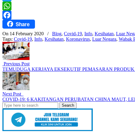
Twitter
WhatsApp
Share
Facebook
On 14 February 2020
/
Blog
,
Covid-19
,
Info
,
Kesihatan
,
Luar Neg
Tags:
Covid-19
,
Info
,
Kesihatan
,
Koronavirus
,
Luar Negara
,
Wabak P
Previous Post
TEMUDUGA KERJAYA EKSEKUTIF PEMASARAN PRODUK
Next Post
COVID-19: 6 KAKITANGAN PERUBATAN CHINA MAUT, LE
Search
for: