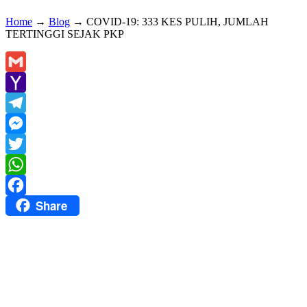
Home
→
Blog
→
COVID-19: 333 KES PULIH, JUMLAH
TERTINGGI SEJAK PKP
Gmail
Yahoo
Mail
Telegram
Messenger
Twitter
WhatsApp
Share
Facebook