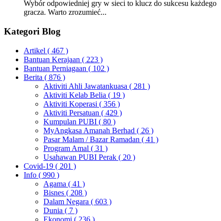
Wybór odpowiedniej gry w sieci to klucz do sukcesu każdego
gracza. Warto zrozumieć...
Kategori Blog
Artikel
( 467 )
Bantuan Kerajaan
( 223 )
Bantuan Perniagaan
( 102 )
Berita
( 876 )
Aktiviti Ahli Jawatankuasa
( 281 )
Aktiviti Kelab Belia
( 19 )
Aktiviti Koperasi
( 356 )
Aktiviti Persatuan
( 429 )
Kumpulan PUBI
( 80 )
MyAngkasa Amanah Berhad
( 26 )
Pasar Malam / Bazar Ramadan
( 41 )
Program Amal
( 31 )
Usahawan PUBI Perak
( 20 )
Covid-19
( 201 )
Info
( 990 )
Agama
( 41 )
Bisnes
( 208 )
Dalam Negara
( 603 )
Dunia
( 7 )
Ekonomi
( 236 )