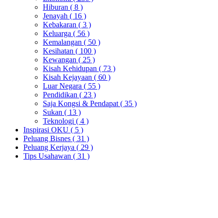
Hiburan
( 8 )
Jenayah
( 16 )
Kebakaran
( 3 )
Keluarga
( 56 )
Kemalangan
( 50 )
Kesihatan
( 100 )
Kewangan
( 25 )
Kisah Kehidupan
( 73 )
Kisah Kejayaan
( 60 )
Luar Negara
( 55 )
Pendidikan
( 23 )
Saja Kongsi & Pendapat
( 35 )
Sukan
( 13 )
Teknologi
( 4 )
Inspirasi OKU
( 5 )
Peluang Bisnes
( 31 )
Peluang Kerjaya
( 29 )
Tips Usahawan
( 31 )