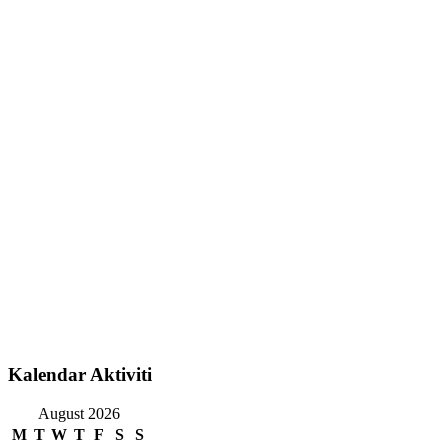
Kalendar Aktiviti
August 2026
M
T
W
T
F
S
S