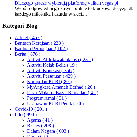
Dlaczego gracze wybierają platformę vulkan vegas pl
Wybór odpowiedniego kasyna online to kluczowa decyzja dla
każdego miłośnika hazardu w sieci....
Kategori Blog
Artikel
( 467 )
Bantuan Kerajaan
( 223 )
Bantuan Perniagaan
( 102 )
Berita
( 876 )
Aktiviti Ahli Jawatankuasa
( 281 )
Aktiviti Kelab Belia
( 19 )
Aktiviti Koperasi
( 356 )
Aktiviti Persatuan
( 429 )
Kumpulan PUBI
( 80 )
MyAngkasa Amanah Berhad
( 26 )
Pasar Malam / Bazar Ramadan
( 41 )
Program Amal
( 31 )
Usahawan PUBI Perak
( 20 )
Covid-19
( 201 )
Info
( 990 )
Agama
( 41 )
Bisnes
( 208 )
Dalam Negara
( 603 )
Dunia
( 7 )