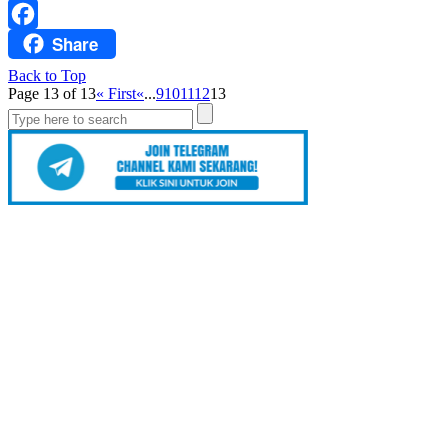
WhatsApp
Share
Facebook
Back to Top
Page 13 of 13
« First
«
...
9
10
11
12
13
Search
for: