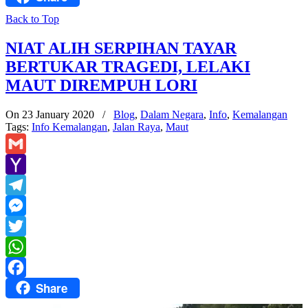
Back to Top
NIAT ALIH SERPIHAN TAYAR
BERTUKAR TRAGEDI, LELAKI
MAUT DIREMPUH LORI
On 23 January 2020
/
Blog
,
Dalam Negara
,
Info
,
Kemalangan
Tags:
Info Kemalangan
,
Jalan Raya
,
Maut
Gmail
Yahoo
Mail
Telegram
Messenger
Twitter
WhatsApp
Share
Facebook