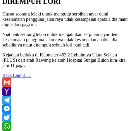
DIREMPUH LORI
Hasrat seorang lelaki untuk mengutip serpihan tayar demi
keselamatan pengguna jalan raya tidak kesampaian apabila dia maut
digilis lori pagi ini.
Niat baik seorang lelaki untuk mengalihkan serpihan tayar demi
keselamatan pengguna jalan raya tidak kesampaian apabila dia
sebaliknya maut dirempuh sebuah lori pagi tadi.
Kejadian berlaku di Kilometer 453.2 Lebuhraya Utara Selatan
(PLUS) dari arah Rawang ke arah Hospital Sungai Buloh kira-kira
jam 11 pagi.
Baca Lanjut
→
Gmail
Yahoo
Mail
Telegram
Messenger
Twitter