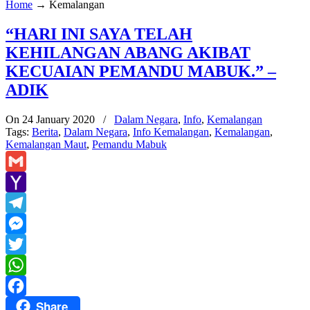
Home
→
Kemalangan
“HARI INI SAYA TELAH
KEHILANGAN ABANG AKIBAT
KECUAIAN PEMANDU MABUK.” –
ADIK
On 24 January 2020
/
Dalam Negara
,
Info
,
Kemalangan
Tags:
Berita
,
Dalam Negara
,
Info Kemalangan
,
Kemalangan
,
Kemalangan Maut
,
Pemandu Mabuk
Gmail
Yahoo
Mail
Telegram
Messenger
Twitter
WhatsApp
Share
Facebook