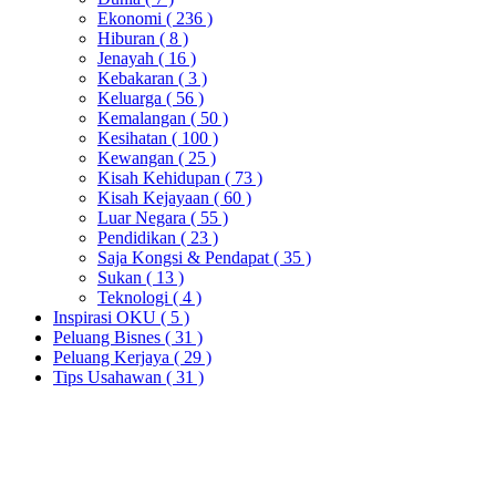
Ekonomi
( 236 )
Hiburan
( 8 )
Jenayah
( 16 )
Kebakaran
( 3 )
Keluarga
( 56 )
Kemalangan
( 50 )
Kesihatan
( 100 )
Kewangan
( 25 )
Kisah Kehidupan
( 73 )
Kisah Kejayaan
( 60 )
Luar Negara
( 55 )
Pendidikan
( 23 )
Saja Kongsi & Pendapat
( 35 )
Sukan
( 13 )
Teknologi
( 4 )
Inspirasi OKU
( 5 )
Peluang Bisnes
( 31 )
Peluang Kerjaya
( 29 )
Tips Usahawan
( 31 )