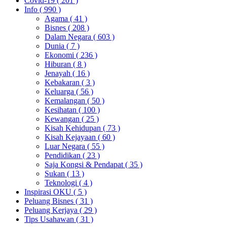
Covid-19
( 201 )
Info
( 990 )
Agama
( 41 )
Bisnes
( 208 )
Dalam Negara
( 603 )
Dunia
( 7 )
Ekonomi
( 236 )
Hiburan
( 8 )
Jenayah
( 16 )
Kebakaran
( 3 )
Keluarga
( 56 )
Kemalangan
( 50 )
Kesihatan
( 100 )
Kewangan
( 25 )
Kisah Kehidupan
( 73 )
Kisah Kejayaan
( 60 )
Luar Negara
( 55 )
Pendidikan
( 23 )
Saja Kongsi & Pendapat
( 35 )
Sukan
( 13 )
Teknologi
( 4 )
Inspirasi OKU
( 5 )
Peluang Bisnes
( 31 )
Peluang Kerjaya
( 29 )
Tips Usahawan
( 31 )