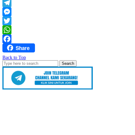
Yahoo
Mail
Telegram
Messenger
Twitter
WhatsApp
Share
Facebook
Back to Top
Search
for: