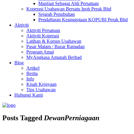
Manfaat Sebagai Ahli Persatuan
Koperasi Usahawan Bersatu Ipoh Perak Bhd
Sejarah Penubuhan
Pendaftaran Keanggotaan KOPUBI Perak Bhd
Aktiviti
Aktiviti Persatuan
Aktiviti Koperasi
Latihan & Kursus Usahawan
Pasar Malam / Bazar Ramadan
Program Amal
MyAngkasa Amanah Berhad
Blog
Artikel
Berita
Info
Kisah Kejayaan
Tips Usahawan
Hubungi Kami
Posts Tagged
DewanPerniagaan