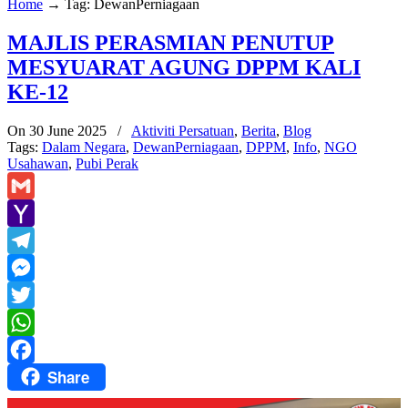
Home
→
Tag: DewanPerniagaan
MAJLIS PERASMIAN PENUTUP
MESYUARAT AGUNG DPPM KALI
KE-12
On 30 June 2025
/
Aktiviti Persatuan
,
Berita
,
Blog
Tags:
Dalam Negara
,
DewanPerniagaan
,
DPPM
,
Info
,
NGO
Usahawan
,
Pubi Perak
Gmail
Yahoo
Mail
Telegram
Messenger
Twitter
WhatsApp
Share
Facebook