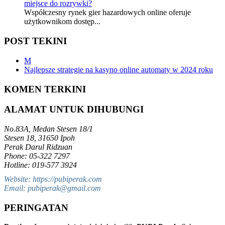
miejsce do rozrywki?
Współczesny rynek gier hazardowych online oferuje
użytkownikom dostęp...
POST TEKINI
M
Najlepsze strategie na kasyno online automaty w 2024 roku
KOMEN TERKINI
ALAMAT UNTUK DIHUBUNGI
No.83A, Medan Stesen 18/1
Stesen 18, 31650 Ipoh
Perak Darul Ridzuan
Phone: 05-322 7297
Hotline: 019-577 3924
Website: https://pubiperak.com
Email: pubiperak@gmail.com
PERINGATAN