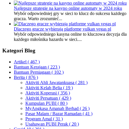
Najlepsze strategie na kasyno online automaty w 2024 roku
Wybór odpowiedniej gry w sieci to klucz do sukcesu każdego
gracza. Warto zrozumieć...
Dlaczego gracze wybierają platformę vulkan vegas pl
Wybór odpowiedniego kasyna online to kluczowa decyzja dla
każdego miłośnika hazardu w sieci....
Kategori Blog
Artikel
( 467 )
Bantuan Kerajaan
( 223 )
Bantuan Perniagaan
( 102 )
Berita
( 876 )
Aktiviti Ahli Jawatankuasa
( 281 )
Aktiviti Kelab Belia
( 19 )
Aktiviti Koperasi
( 356 )
Aktiviti Persatuan
( 429 )
Kumpulan PUBI
( 80 )
MyAngkasa Amanah Berhad
( 26 )
Pasar Malam / Bazar Ramadan
( 41 )
Program Amal
( 31 )
Usahawan PUBI Perak
( 20 )