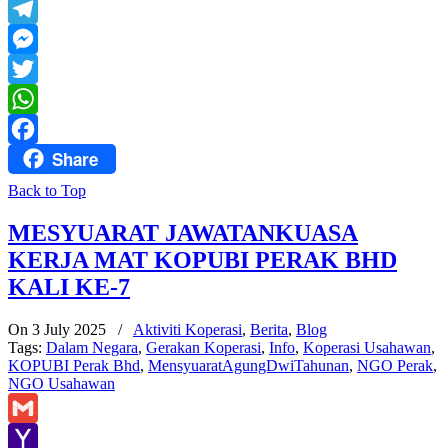
Yahoo
Mail
Telegram
Messenger
Twitter
WhatsApp
Share
Facebook
Back to Top
MESYUARAT JAWATANKUASA
KERJA MAT KOPUBI PERAK BHD
KALI KE-7
On 3 July 2025
/
Aktiviti Koperasi
,
Berita
,
Blog
Tags:
Dalam Negara
,
Gerakan Koperasi
,
Info
,
Koperasi Usahawan
,
KOPUBI Perak Bhd
,
MensyuaratAgungDwiTahunan
,
NGO Perak
,
NGO Usahawan
Gmail