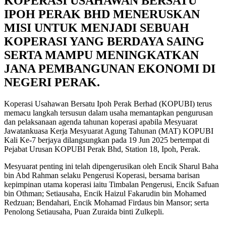
KOPERASI USAHAWAN BERSATU
IPOH PERAK BHD MENERUSKAN
MISI UNTUK MENJADI SEBUAH
KOPERASI YANG BERDAYA SAING
SERTA MAMPU MENINGKATKAN
JANA PEMBANGUNAN EKONOMI DI
NEGERI PERAK.
Koperasi Usahawan Bersatu Ipoh Perak Berhad (KOPUBI) terus
memacu langkah tersusun dalam usaha memantapkan pengurusan
dan pelaksanaan agenda tahunan koperasi apabila Mesyuarat
Jawatankuasa Kerja Mesyuarat Agung Tahunan (MAT) KOPUBI
Kali Ke-7 berjaya dilangsungkan pada 19 Jun 2025 bertempat di
Pejabat Urusan KOPUBI Perak Bhd, Station 18, Ipoh, Perak.
Mesyuarat penting ini telah dipengerusikan oleh Encik Sharul Baha
bin Abd Rahman selaku Pengerusi Koperasi, bersama barisan
kepimpinan utama koperasi iaitu Timbalan Pengerusi, Encik Safuan
bin Othman; Setiausaha, Encik Haizul Fakarudin bin Mohamed
Redzuan; Bendahari, Encik Mohamad Firdaus bin Mansor; serta
Penolong Setiausaha, Puan Zuraida binti Zulkepli.