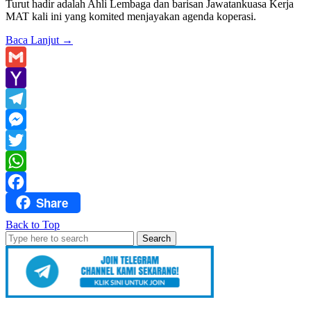
Turut hadir adalah Ahli Lembaga dan barisan Jawatankuasa Kerja
MAT kali ini yang komited menjayakan agenda koperasi.
Baca Lanjut
→
Gmail
Yahoo
Mail
Telegram
Messenger
Twitter
WhatsApp
Share
Facebook
Back to Top
Search
for: