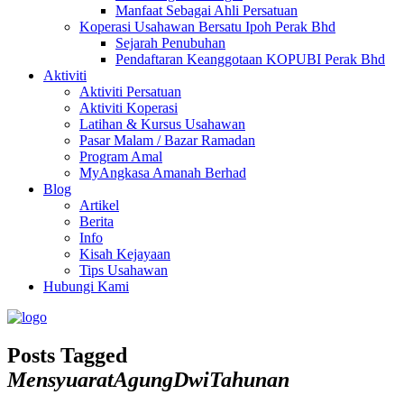
Manfaat Sebagai Ahli Persatuan
Koperasi Usahawan Bersatu Ipoh Perak Bhd
Sejarah Penubuhan
Pendaftaran Keanggotaan KOPUBI Perak Bhd
Aktiviti
Aktiviti Persatuan
Aktiviti Koperasi
Latihan & Kursus Usahawan
Pasar Malam / Bazar Ramadan
Program Amal
MyAngkasa Amanah Berhad
Blog
Artikel
Berita
Info
Kisah Kejayaan
Tips Usahawan
Hubungi Kami
Posts Tagged
MensyuaratAgungDwiTahunan