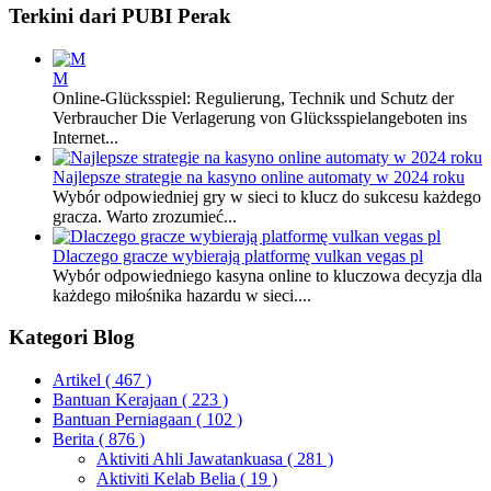
Terkini dari PUBI Perak
M
Online-Glücksspiel: Regulierung, Technik und Schutz der
Verbraucher Die Verlagerung von Glücksspielangeboten ins
Internet...
Najlepsze strategie na kasyno online automaty w 2024 roku
Wybór odpowiedniej gry w sieci to klucz do sukcesu każdego
gracza. Warto zrozumieć...
Dlaczego gracze wybierają platformę vulkan vegas pl
Wybór odpowiedniego kasyna online to kluczowa decyzja dla
każdego miłośnika hazardu w sieci....
Kategori Blog
Artikel
( 467 )
Bantuan Kerajaan
( 223 )
Bantuan Perniagaan
( 102 )
Berita
( 876 )
Aktiviti Ahli Jawatankuasa
( 281 )
Aktiviti Kelab Belia
( 19 )