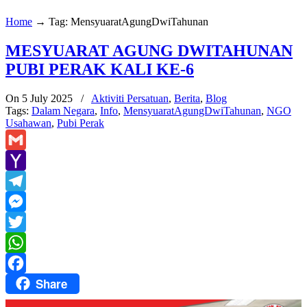
Home
→
Tag: MensyuaratAgungDwiTahunan
MESYUARAT AGUNG DWITAHUNAN
PUBI PERAK KALI KE-6
On 5 July 2025
/
Aktiviti Persatuan
,
Berita
,
Blog
Tags:
Dalam Negara
,
Info
,
MensyuaratAgungDwiTahunan
,
NGO
Usahawan
,
Pubi Perak
Gmail
Yahoo
Mail
Telegram
Messenger
Twitter
WhatsApp
Share
Facebook