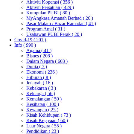
Aktiviti Koperasi
( 356 )
Aktiviti Persatuan
( 429 )
Kumpulan PUBI
( 80 )
MyAngkasa Amanah Berhad
( 26 )
Pasar Malam / Bazar Ramadan
( 41 )
Program Amal
( 31 )
Usahawan PUBI Perak
( 20 )
Covid-19
( 201 )
Info
( 990 )
Agama
( 41 )
Bisnes
( 208 )
Dalam Negara
( 603 )
Dunia
( 7 )
Ekonomi
( 236 )
Hiburan
( 8 )
Jenayah
( 16 )
Kebakaran
( 3 )
Keluarga
( 56 )
Kemalangan
( 50 )
Kesihatan
( 100 )
Kewangan
( 25 )
Kisah Kehidupan
( 73 )
Kisah Kejayaan
( 60 )
Luar Negara
( 55 )
Pendidikan
( 23 )