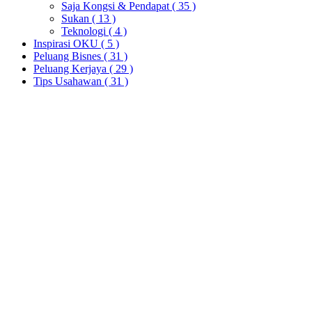
Saja Kongsi & Pendapat
( 35 )
Sukan
( 13 )
Teknologi
( 4 )
Inspirasi OKU
( 5 )
Peluang Bisnes
( 31 )
Peluang Kerjaya
( 29 )
Tips Usahawan
( 31 )