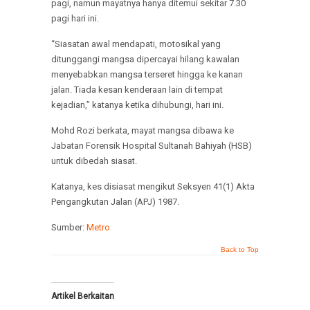
pagi, namun mayatnya hanya ditemui sekitar 7.30
pagi hari ini.
“Siasatan awal mendapati, motosikal yang
ditunggangi mangsa dipercayai hilang kawalan
menyebabkan mangsa terseret hingga ke kanan
jalan. Tiada kesan kenderaan lain di tempat
kejadian,” katanya ketika dihubungi, hari ini.
Mohd Rozi berkata, mayat mangsa dibawa ke
Jabatan Forensik Hospital Sultanah Bahiyah (HSB)
untuk dibedah siasat.
Katanya, kes disiasat mengikut Seksyen 41(1) Akta
Pengangkutan Jalan (APJ) 1987.
Sumber:
Metro
Back to Top
Artikel Berkaitan