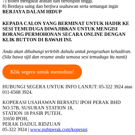
7) Boleh mengikut arahan dan berdisplin tinggi.
8) Berdaya saing dan berjiwa usahawan serta semangat ingin
BERJAYA DALAM HIDUP
KEPADA CALON YANG BERMINAT UNTUK HADIR KE
SESI TEMUDUGA DIWAJIBKAN UNTUK MENGISI
BORANG PERMOHONAN SECARA ONLINE DENGAN
KLIK BUTTON DI BAWAH INI.
Anda akan dihubungi terlebih dahulu untuk pengesahan kehadiran.
(Sila bawa sijil dan resume anda semasa sesi temuduga itu nanti)
Klik segera untuk memohon!
HUBUNGI SEGERA UNTUK INFO LANJUT: 05-322 3924 atau
011-6568 3924.
KOPERASI USAHAWAN BERSATU IPOH PERAK BHD
NO.57B, SUSURAN STATION 18,
STATION 18 PASIR PUTEH,
31650 IPOH,
PERAK DADUL RIDZUAN
05-322 3924 |
www.pubiperak.com/koperasi