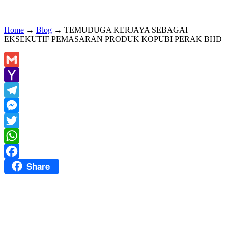
Home
→
Blog
→
TEMUDUGA KERJAYA SEBAGAI
EKSEKUTIF PEMASARAN PRODUK KOPUBI PERAK BHD
Gmail
Yahoo
Mail
Telegram
Messenger
Twitter
WhatsApp
Share
Facebook