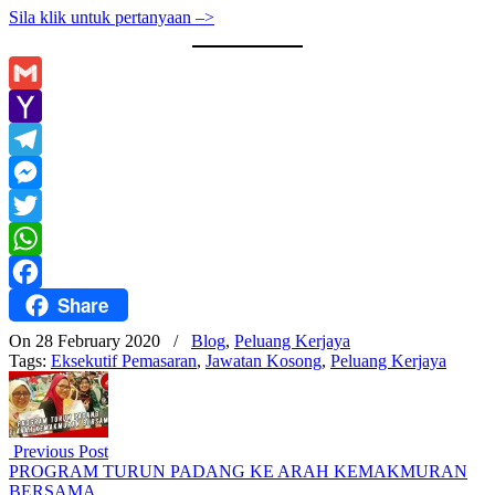
Sila klik untuk pertanyaan –>
Gmail
Yahoo
Mail
Telegram
Messenger
Twitter
WhatsApp
Share
Facebook
On 28 February 2020
/
Blog
,
Peluang Kerjaya
Tags:
Eksekutif Pemasaran
,
Jawatan Kosong
,
Peluang Kerjaya
Previous Post
PROGRAM TURUN PADANG KE ARAH KEMAKMURAN
BERSAMA