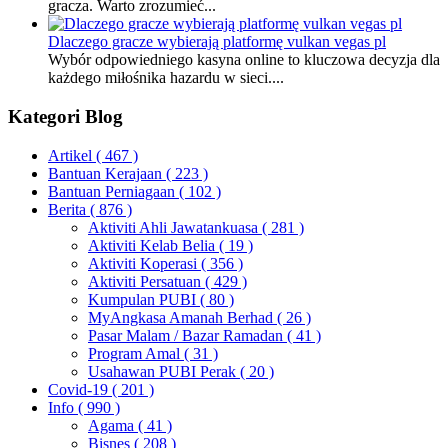
gracza. Warto zrozumieć...
Dlaczego gracze wybierają platformę vulkan vegas pl
Wybór odpowiedniego kasyna online to kluczowa decyzja dla
każdego miłośnika hazardu w sieci....
Kategori Blog
Artikel
( 467 )
Bantuan Kerajaan
( 223 )
Bantuan Perniagaan
( 102 )
Berita
( 876 )
Aktiviti Ahli Jawatankuasa
( 281 )
Aktiviti Kelab Belia
( 19 )
Aktiviti Koperasi
( 356 )
Aktiviti Persatuan
( 429 )
Kumpulan PUBI
( 80 )
MyAngkasa Amanah Berhad
( 26 )
Pasar Malam / Bazar Ramadan
( 41 )
Program Amal
( 31 )
Usahawan PUBI Perak
( 20 )
Covid-19
( 201 )
Info
( 990 )
Agama
( 41 )
Bisnes
( 208 )