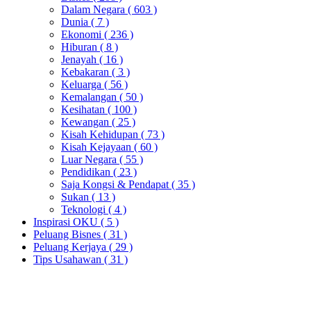
Dalam Negara
( 603 )
Dunia
( 7 )
Ekonomi
( 236 )
Hiburan
( 8 )
Jenayah
( 16 )
Kebakaran
( 3 )
Keluarga
( 56 )
Kemalangan
( 50 )
Kesihatan
( 100 )
Kewangan
( 25 )
Kisah Kehidupan
( 73 )
Kisah Kejayaan
( 60 )
Luar Negara
( 55 )
Pendidikan
( 23 )
Saja Kongsi & Pendapat
( 35 )
Sukan
( 13 )
Teknologi
( 4 )
Inspirasi OKU
( 5 )
Peluang Bisnes
( 31 )
Peluang Kerjaya
( 29 )
Tips Usahawan
( 31 )