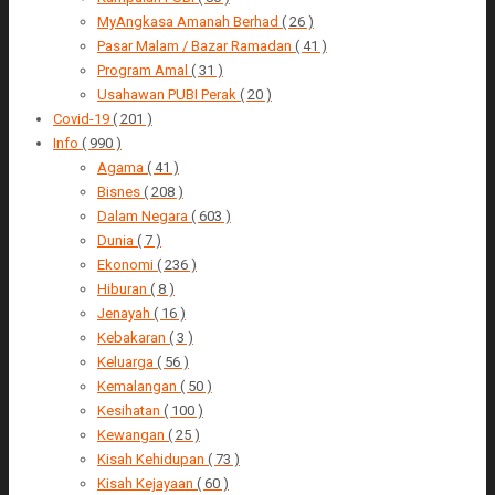
MyAngkasa Amanah Berhad
( 26 )
Pasar Malam / Bazar Ramadan
( 41 )
Program Amal
( 31 )
Usahawan PUBI Perak
( 20 )
Covid-19
( 201 )
Info
( 990 )
Agama
( 41 )
Bisnes
( 208 )
Dalam Negara
( 603 )
Dunia
( 7 )
Ekonomi
( 236 )
Hiburan
( 8 )
Jenayah
( 16 )
Kebakaran
( 3 )
Keluarga
( 56 )
Kemalangan
( 50 )
Kesihatan
( 100 )
Kewangan
( 25 )
Kisah Kehidupan
( 73 )
Kisah Kejayaan
( 60 )