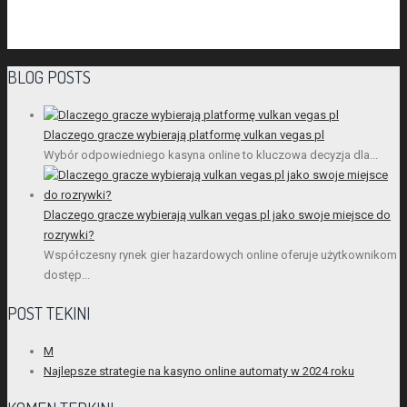
BLOG POSTS
Dlaczego gracze wybierają platformę vulkan vegas pl
Wybór odpowiedniego kasyna online to kluczowa decyzja dla...
Dlaczego gracze wybierają vulkan vegas pl jako swoje miejsce do
rozrywki?
Współczesny rynek gier hazardowych online oferuje użytkownikom
dostęp...
POST TEKINI
M
Najlepsze strategie na kasyno online automaty w 2024 roku