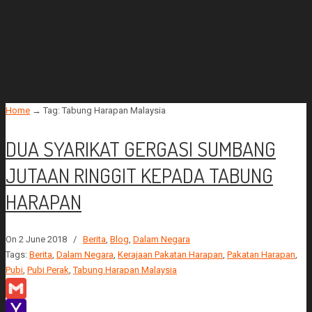
Home
→
Tag: Tabung Harapan Malaysia
DUA SYARIKAT GERGASI SUMBANG
JUTAAN RINGGIT KEPADA TABUNG
HARAPAN
On 2 June 2018
/
Berita
,
Blog
,
Dalam Negara
Tags:
Berita
,
Dalam Negara
,
Kerajaan Pakatan Harapan
,
Pakatan Harapan
,
Pubi
,
Pubi Perak
,
Tabung Harapan Malaysia
Gmail