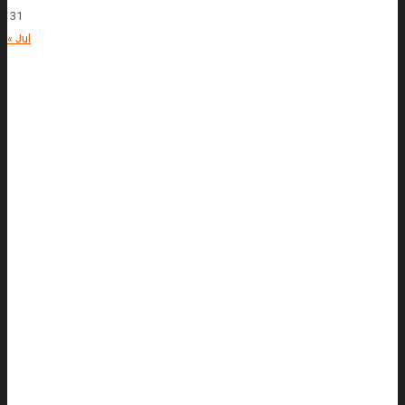
31
« Jul