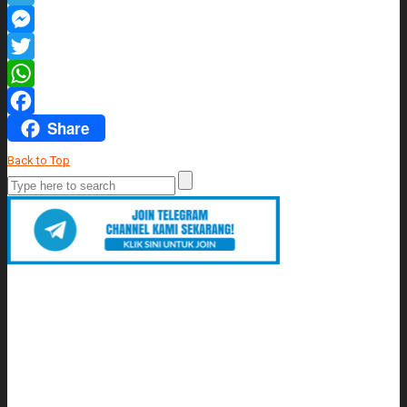
Mail
Telegram
Messenger
Twitter
WhatsApp
Share
Facebook
Back to Top
Search
for: