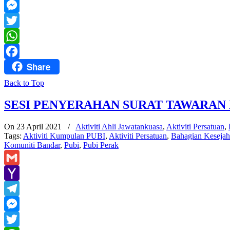
Mail
Telegram
Messenger
Twitter
WhatsApp
Share
Facebook
Back to Top
SESI PENYERAHAN SURAT TAWARAN
On 23 April 2021
/
Aktiviti Ahli Jawatankuasa
,
Aktiviti Persatuan
,
Tags:
Aktiviti Kumpulan PUBI
,
Aktiviti Persatuan
,
Bahagian Kesejah
Komuniti Bandar
,
Pubi
,
Pubi Perak
Gmail
Yahoo
Mail
Telegram
Messenger