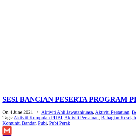
SESI BANCIAN PESERTA PROGRAM PE
On 4 June 2021
/
Aktiviti Ahli Jawatankuasa
,
Aktiviti Persatuan
,
Be
Tags:
Aktiviti Kumpulan PUBI
,
Aktiviti Persatuan
,
Bahagian Kesejah
Komuniti Bandar
,
Pubi
,
Pubi Perak