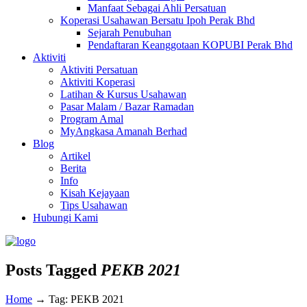
Manfaat Sebagai Ahli Persatuan
Koperasi Usahawan Bersatu Ipoh Perak Bhd
Sejarah Penubuhan
Pendaftaran Keanggotaan KOPUBI Perak Bhd
Aktiviti
Aktiviti Persatuan
Aktiviti Koperasi
Latihan & Kursus Usahawan
Pasar Malam / Bazar Ramadan
Program Amal
MyAngkasa Amanah Berhad
Blog
Artikel
Berita
Info
Kisah Kejayaan
Tips Usahawan
Hubungi Kami
Posts Tagged
PEKB 2021
Home
→
Tag: PEKB 2021