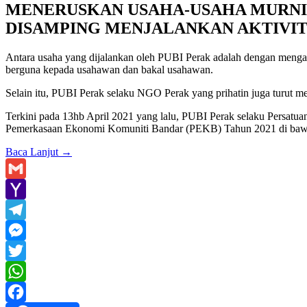
MENERUSKAN USAHA-USAHA MURN
DISAMPING MENJALANKAN AKTIVIT
Antara usaha yang dijalankan oleh PUBI Perak adalah dengan mengan
berguna kepada usahawan dan bakal usahawan.
Selain itu, PUBI Perak selaku NGO Perak yang prihatin juga turut me
Terkini pada 13hb April 2021 yang lalu, PUBI Perak selaku Persatu
Pemerkasaan Ekonomi Komuniti Bandar (PEKB) Tahun 2021 di bawa
Baca Lanjut
→
Gmail
Yahoo
Mail
Telegram
Messenger
Twitter
WhatsApp