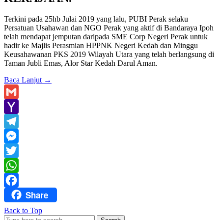
Terkini pada 25hb Julai 2019 yang lalu, PUBI Perak selaku
Persatuan Usahawan dan NGO Perak yang aktif di Bandaraya Ipoh
telah mendapat jemputan daripada SME Corp Negeri Perak untuk
hadir ke Majlis Perasmian HPPNK Negeri Kedah dan Minggu
Keusahawanan PKS 2019 Wilayah Utara yang telah berlangsung di
Taman Jubli Emas, Alor Star Kedah Darul Aman.
Baca Lanjut
→
Gmail
Yahoo
Mail
Telegram
Messenger
Twitter
WhatsApp
Share
Facebook
Back to Top
Search