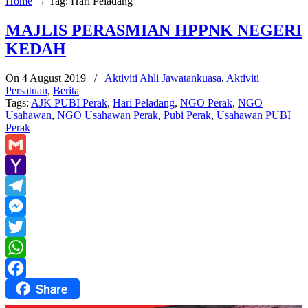
Home
→
Tag: Hari Peladang
MAJLIS PERASMIAN HPPNK NEGERI
KEDAH
On 4 August 2019
/
Aktiviti Ahli Jawatankuasa
,
Aktiviti
Persatuan
,
Berita
Tags:
AJK PUBI Perak
,
Hari Peladang
,
NGO Perak
,
NGO
Usahawan
,
NGO Usahawan Perak
,
Pubi Perak
,
Usahawan PUBI
Perak
Gmail
Yahoo
Mail
Telegram
Messenger
Twitter
WhatsApp
Share
Facebook