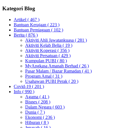
Kategori Blog
Artikel
( 467 )
Bantuan Kerajaan
( 223 )
Bantuan Perniagaan
( 102 )
Berita
( 876 )
Aktiviti Ahli Jawatankuasa
( 281 )
Aktiviti Kelab Belia
( 19 )
Aktiviti Koperasi
( 356 )
Aktiviti Persatuan
( 429 )
Kumpulan PUBI
( 80 )
MyAngkasa Amanah Berhad
( 26 )
Pasar Malam / Bazar Ramadan
( 41 )
Program Amal
( 31 )
Usahawan PUBI Perak
( 20 )
Covid-19
( 201 )
Info
( 990 )
Agama
( 41 )
Bisnes
( 208 )
Dalam Negara
( 603 )
Dunia
( 7 )
Ekonomi
( 236 )
Hiburan
( 8 )
Jenayah
( 16 )