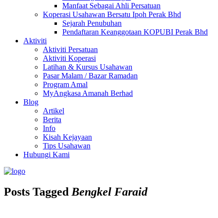
Manfaat Sebagai Ahli Persatuan
Koperasi Usahawan Bersatu Ipoh Perak Bhd
Sejarah Penubuhan
Pendaftaran Keanggotaan KOPUBI Perak Bhd
Aktiviti
Aktiviti Persatuan
Aktiviti Koperasi
Latihan & Kursus Usahawan
Pasar Malam / Bazar Ramadan
Program Amal
MyAngkasa Amanah Berhad
Blog
Artikel
Berita
Info
Kisah Kejayaan
Tips Usahawan
Hubungi Kami
Posts Tagged
Bengkel Faraid