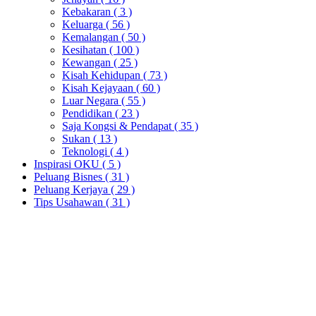
Kebakaran
( 3 )
Keluarga
( 56 )
Kemalangan
( 50 )
Kesihatan
( 100 )
Kewangan
( 25 )
Kisah Kehidupan
( 73 )
Kisah Kejayaan
( 60 )
Luar Negara
( 55 )
Pendidikan
( 23 )
Saja Kongsi & Pendapat
( 35 )
Sukan
( 13 )
Teknologi
( 4 )
Inspirasi OKU
( 5 )
Peluang Bisnes
( 31 )
Peluang Kerjaya
( 29 )
Tips Usahawan
( 31 )