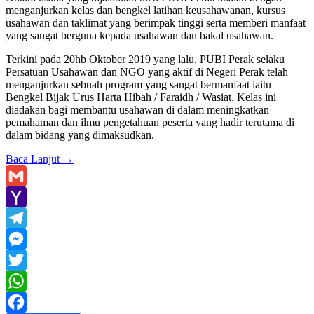
menganjurkan kelas dan bengkel latihan keusahawanan, kursus
usahawan dan taklimat yang berimpak tinggi serta memberi manfaat
yang sangat berguna kepada usahawan dan bakal usahawan.
Terkini pada 20hb Oktober 2019 yang lalu, PUBI Perak selaku
Persatuan Usahawan dan NGO yang aktif di Negeri Perak telah
menganjurkan sebuah program yang sangat bermanfaat iaitu
Bengkel Bijak Urus Harta Hibah / Faraidh / Wasiat. Kelas ini
diadakan bagi membantu usahawan di dalam meningkatkan
pemahaman dan ilmu pengetahuan peserta yang hadir terutama di
dalam bidang yang dimaksudkan.
Baca Lanjut
→
Gmail
Yahoo
Mail
Telegram
Messenger
Twitter
WhatsApp