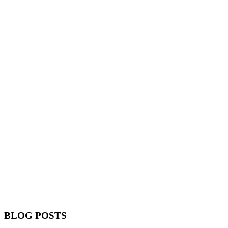
BLOG POSTS