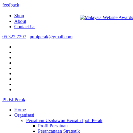
feedback
Shop
About
Contact Us
05 322 7297
pubiperak@gmail.com
PUBI Perak
Home
Organisasi
Persatuan Usahawan Bersatu Ipoh Perak
Profil Persatuan
Perancangan Strategik