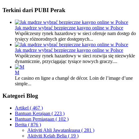
Terkini dari PUBI Perak
Jak mądrze wybrać bezpieczne kasyno online w Polsce
Współczesny rynek hazardowy w sieci oferuje nam dostęp do
tysięcy różnorodnych gier dostępnych...
Jak mądrze wybrać bezpieczne kasyno online w Polsce
Współczesny rynek hazardowy w sieci rozwija się niezwykle
dynamicznie, przyciągając tysiące nowych graczy....
M
Le casino en ligne a changé de décor. Loin de l’image d’une
simple...
Kategori Blog
Artikel
( 467 )
Bantuan Kerajaan
( 223 )
Bantuan Perniagaan
( 102 )
Berita
( 876 )
Aktiviti Ahli Jawatankuasa
( 281 )
Aktiviti Kelab Belia
( 19 )