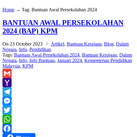
Home
→
Tag: Bantuan Awal Persekolahan 2024
BANTUAN AWAL PERSEKOLAHAN
2024 (BAP) KPM
On 23 October 2023
/
Artikel
,
Bantuan Kerajaan
,
Blog
,
Dalam
Negara
,
Info
,
Pendidikan
Tags:
Bantuan Awal Persekolahan 2024
,
Bantuan Kerajaan
,
Dalam
Negara
,
Info
,
Info Bantuan
,
Januari 2024
,
Kementerian Pendidikan
Malaysia
,
KPM
Gmail
Yahoo
Mail
Telegram
Messenger
Twitter
WhatsApp