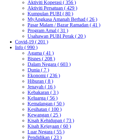
Aktiviti Koperasi
( 356 )
Aktiviti Persatuan
( 429 )
Kumpulan PUBI
( 80 )
MyAngkasa Amanah Berhad
( 26 )
Pasar Malam / Bazar Ramadan
( 41 )
Program Amal
( 31 )
Usahawan PUBI Perak
( 20 )
Covid-19
( 201 )
Info
( 990 )
Agama
( 41 )
Bisnes
( 208 )
Dalam Negara
( 603 )
Dunia
( 7 )
Ekonomi
( 236 )
Hiburan
( 8 )
Jenayah
( 16 )
Kebakaran
( 3 )
Keluarga
( 56 )
Kemalangan
( 50 )
Kesihatan
( 100 )
Kewangan
( 25 )
Kisah Kehidupan
( 73 )
Kisah Kejayaan
( 60 )
Luar Negara
( 55 )
Pendidikan
( 23 )