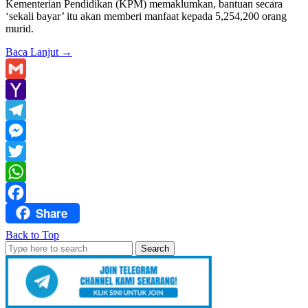
Kementerian Pendidikan (KPM) memaklumkan, bantuan secara
‘sekali bayar’ itu akan memberi manfaat kepada 5,254,200 orang
murid.
Baca Lanjut
→
Gmail
Yahoo
Mail
Telegram
Messenger
Twitter
WhatsApp
Share
Facebook
Back to Top
Search
for: