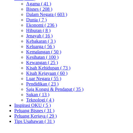
Agama
( 41 )
Bisnes
( 208 )
Dalam Negara
( 603 )
Dunia
( 7 )
Ekonomi
( 236 )
Hiburan
( 8 )
Jenayah
( 16 )
Kebakaran
( 3 )
Keluarga
( 56 )
Kemalangan
( 50 )
Kesihatan
( 100 )
Kewangan
( 25 )
Kisah Kehidupan
( 73 )
Kisah Kejayaan
( 60 )
Luar Negara
( 55 )
Pendidikan
( 23 )
Saja Kongsi & Pendapat
( 35 )
Sukan
( 13 )
Teknologi
( 4 )
Inspirasi OKU
( 5 )
Peluang Bisnes
( 31 )
Peluang Kerjaya
( 29 )
Tips Usahawan
( 31 )