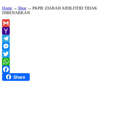
Home
→
Blog
→
PKPB: ZIARAH AIDILFITRI TIDAK
DIBENARKAN
Gmail
Yahoo
Mail
Telegram
Messenger
Twitter
WhatsApp
Share
Facebook