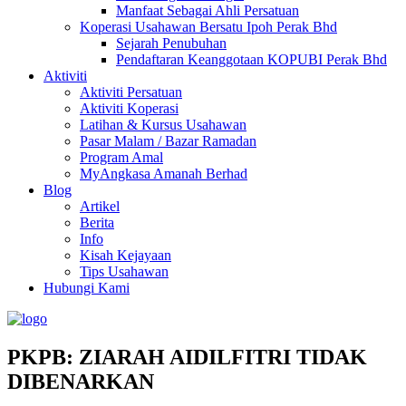
Manfaat Sebagai Ahli Persatuan
Koperasi Usahawan Bersatu Ipoh Perak Bhd
Sejarah Penubuhan
Pendaftaran Keanggotaan KOPUBI Perak Bhd
Aktiviti
Aktiviti Persatuan
Aktiviti Koperasi
Latihan & Kursus Usahawan
Pasar Malam / Bazar Ramadan
Program Amal
MyAngkasa Amanah Berhad
Blog
Artikel
Berita
Info
Kisah Kejayaan
Tips Usahawan
Hubungi Kami
PKPB: ZIARAH AIDILFITRI TIDAK
DIBENARKAN