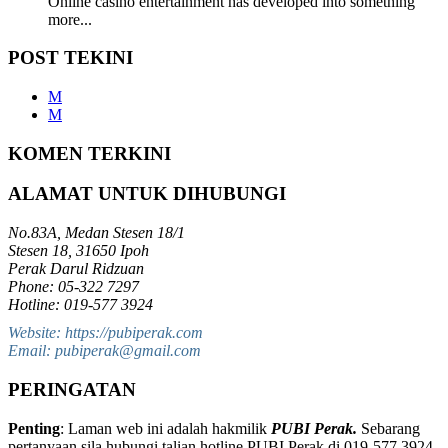
Online casino entertainment has developed into something
more...
POST TEKINI
M
M
KOMEN TERKINI
ALAMAT UNTUK DIHUBUNGI
No.83A, Medan Stesen 18/1
Stesen 18, 31650 Ipoh
Perak Darul Ridzuan
Phone: 05-322 7297
Hotline: 019-577 3924
Website: https://pubiperak.com
Email: pubiperak@gmail.com
PERINGATAN
Penting
: Laman web ini adalah hakmilik
PUBI Perak.
Sebarang
pertanyaan sila hubungi talian hotline PUBI Perak di 019-577 3924.