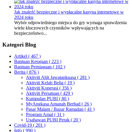
Jak znaleźć bezpieczne i wypłacalne kasyna internetowe w
2024 roku
Wybór odpowiedniego miejsca do gry wymaga sprawdzenia
wielu kluczowych czynników wpływających na
bezpieczeństwo...
Kategori Blog
Artikel
( 467 )
Bantuan Kerajaan
( 223 )
Bantuan Perniagaan
( 102 )
Berita
( 876 )
Aktiviti Ahli Jawatankuasa
( 281 )
Aktiviti Kelab Belia
( 19 )
Aktiviti Koperasi
( 356 )
Aktiviti Persatuan
( 429 )
Kumpulan PUBI
( 80 )
MyAngkasa Amanah Berhad
( 26 )
Pasar Malam / Bazar Ramadan
( 41 )
Program Amal
( 31 )
Usahawan PUBI Perak
( 20 )
Covid-19
( 201 )
Info
( 990 )