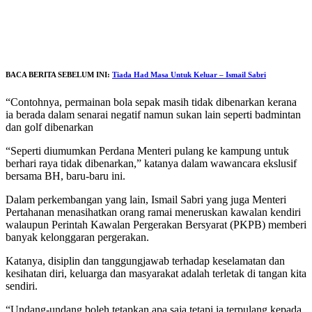
BACA BERITA SEBELUM INI:
Tiada Had Masa Untuk Keluar – Ismail Sabri
“Contohnya, permainan bola sepak masih tidak dibenarkan kerana
ia berada dalam senarai negatif namun sukan lain seperti badmintan
dan golf dibenarkan
“Seperti diumumkan Perdana Menteri pulang ke kampung untuk
berhari raya tidak dibenarkan,” katanya dalam wawancara ekslusif
bersama BH, baru-baru ini.
Dalam perkembangan yang lain, Ismail Sabri yang juga Menteri
Pertahanan menasihatkan orang ramai meneruskan kawalan kendiri
walaupun Perintah Kawalan Pergerakan Bersyarat (PKPB) memberi
banyak kelonggaran pergerakan.
Katanya, disiplin dan tanggungjawab terhadap keselamatan dan
kesihatan diri, keluarga dan masyarakat adalah terletak di tangan kita
sendiri.
“Undang-undang boleh tetapkan apa saja tetapi ia terpulang kepada