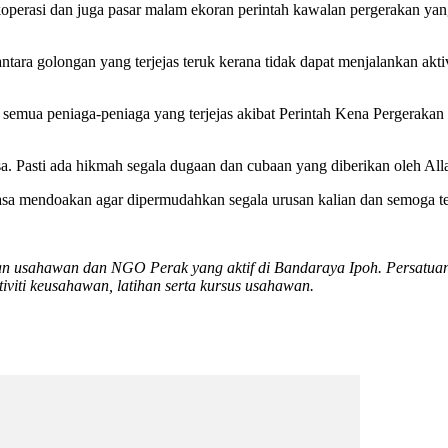
a koperasi dan juga pasar malam ekoran perintah kawalan pergerakan ya
ara golongan yang terjejas teruk kerana tidak dapat menjalankan aktiv
emua peniaga-peniaga yang terjejas akibat Perintah Kena Pergerakan 
sa. Pasti ada hikmah segala dugaan dan cubaan yang diberikan oleh All
a mendoakan agar dipermudahkan segala urusan kalian dan semoga ter
n usahawan dan NGO Perak yang aktif di Bandaraya Ipoh. Persatuan
iti keusahawan, latihan serta kursus usahawan.