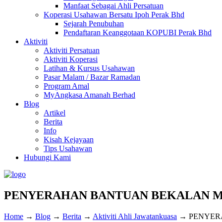
Manfaat Sebagai Ahli Persatuan
Koperasi Usahawan Bersatu Ipoh Perak Bhd
Sejarah Penubuhan
Pendaftaran Keanggotaan KOPUBI Perak Bhd
Aktiviti
Aktiviti Persatuan
Aktiviti Koperasi
Latihan & Kursus Usahawan
Pasar Malam / Bazar Ramadan
Program Amal
MyAngkasa Amanah Berhad
Blog
Artikel
Berita
Info
Kisah Kejayaan
Tips Usahawan
Hubungi Kami
PENYERAHAN BANTUAN BEKALAN M
Home
→
Blog
→
Berita
→
Aktiviti Ahli Jawatankuasa
→
PENYER