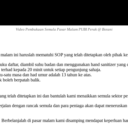
Video Pembukaan Semula Pasar Malam PUBI Perak @ Botani
lam ini haruslah mematuhi SOP yang telah ditetapkan oleh pihak kera
 daftar, diambil suhu badan dan menggunakan hand sanitizer yang d
erhad kepada 20 minit untuk setiap pengunjung sahaja.
tu-satu masa dan had umur adalah 13 tahun ke atas.
k boleh berpatah balik.
ng telah ditetapkan ini dan bantulah kami menaikkan semula sektor p
berjalan dengan rancak semula dan para peniaga akan dapat meneruska
. Berbelanjalah di pasar malam kami disamping mendapat keperluan ha