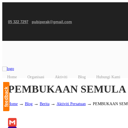
05 322 7297
pubiperak@gmail.com
Home
Organisasi
Aktiviti
Blog
Hubungi Kami
PEMBUKAAN SEMULA 
feedback
→
→
→
→
Home
Blog
Berita
Aktiviti Persatuan
PEMBUKAAN SEMU