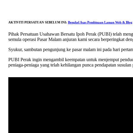
AKTIVITI PERSATUAN SEBELUM INI:
Bengkel Asas Pembinaan Laman Web & Blog
Pihak Persatuan Usahawan Bersatu Ipoh Perak (PUBI) telah men
semula operasi Pasar Malam anjuran kami secara berperingkat de
Syukur, sambutan pengunjung ke pasar malam ini pada hari pertam
PUBI Perak ingin mengambil keempatan untuk menjemput penduduk
peniaga-peniaga yang telah kehilangan punca pendapatan susulan p