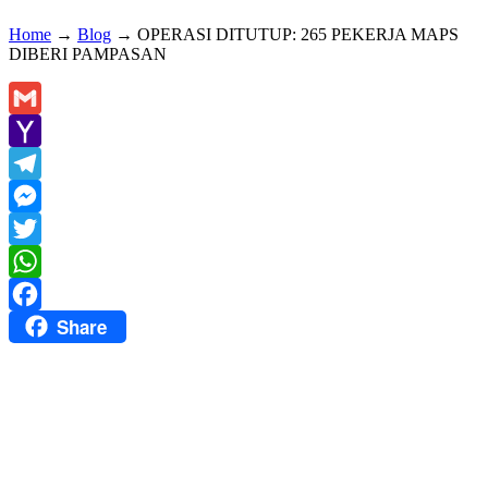
Home
→
Blog
→
OPERASI DITUTUP: 265 PEKERJA MAPS
DIBERI PAMPASAN
Gmail
Yahoo
Mail
Telegram
Messenger
Twitter
WhatsApp
Share
Facebook