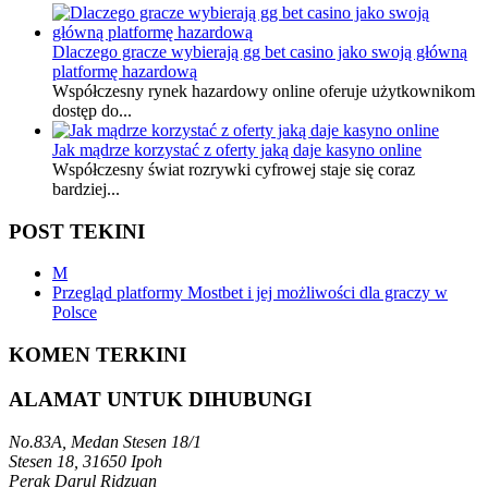
Dlaczego gracze wybierają gg bet casino jako swoją główną
platformę hazardową
Współczesny rynek hazardowy online oferuje użytkownikom
dostęp do...
Jak mądrze korzystać z oferty jaką daje kasyno online
Współczesny świat rozrywki cyfrowej staje się coraz
bardziej...
POST TEKINI
M
Przegląd platformy Mostbet i jej możliwości dla graczy w
Polsce
KOMEN TERKINI
ALAMAT UNTUK DIHUBUNGI
No.83A, Medan Stesen 18/1
Stesen 18, 31650 Ipoh
Perak Darul Ridzuan