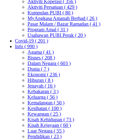
Aktiviti Koperasi
( 356 )
Aktiviti Persatuan
( 429 )
Kumpulan PUBI
( 80 )
MyAngkasa Amanah Berhad
( 26 )
Pasar Malam / Bazar Ramadan
( 41 )
Program Amal
( 31 )
Usahawan PUBI Perak
( 20 )
Covid-19
( 201 )
Info
( 990 )
Agama
( 41 )
Bisnes
( 208 )
Dalam Negara
( 603 )
Dunia
( 7 )
Ekonomi
( 236 )
Hiburan
( 8 )
Jenayah
( 16 )
Kebakaran
( 3 )
Keluarga
( 56 )
Kemalangan
( 50 )
Kesihatan
( 100 )
Kewangan
( 25 )
Kisah Kehidupan
( 73 )
Kisah Kejayaan
( 60 )
Luar Negara
( 55 )
Pendidikan
( 23 )