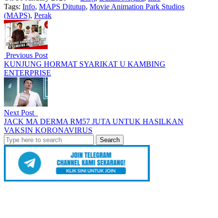
Tags:
Info
,
MAPS Ditutup
,
Movie Animation Park Studios
(MAPS)
,
Perak
Previous Post
KUNJUNG HORMAT SYARIKAT U KAMBING
ENTERPRISE
Next Post
JACK MA DERMA RM57 JUTA UNTUK HASILKAN
VAKSIN KORONAVIRUS
Search
for: