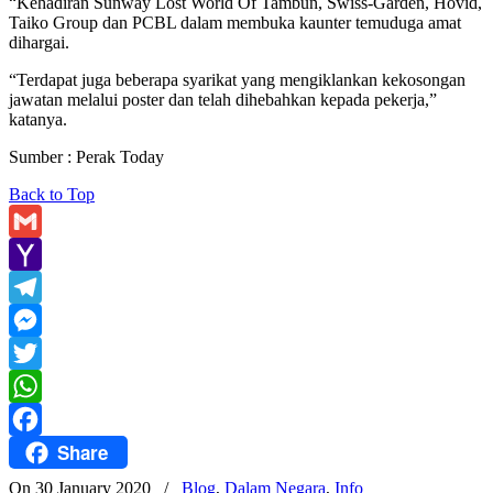
“Kehadiran Sunway Lost World Of Tambun, Swiss-Garden, Hovid,
Taiko Group dan PCBL dalam membuka kaunter temuduga amat
dihargai.
“Terdapat juga beberapa syarikat yang mengiklankan kekosongan
jawatan melalui poster dan telah dihebahkan kepada pekerja,”
katanya.
Sumber : Perak Today
Back to Top
Gmail
Yahoo
Mail
Telegram
Messenger
Twitter
WhatsApp
Share
Facebook
On 30 January 2020
/
Blog
,
Dalam Negara
,
Info