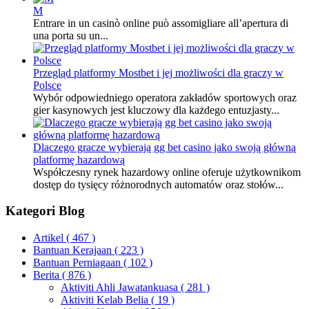
M
Entrare in un casinò online può assomigliare all’apertura di
una porta su un...
Przegląd platformy Mostbet i jej możliwości dla graczy w
Polsce
Wybór odpowiedniego operatora zakładów sportowych oraz
gier kasynowych jest kluczowy dla każdego entuzjasty...
Dlaczego gracze wybierają gg bet casino jako swoją główną
platformę hazardową
Współczesny rynek hazardowy online oferuje użytkownikom
dostęp do tysięcy różnorodnych automatów oraz stołów...
Kategori Blog
Artikel
( 467 )
Bantuan Kerajaan
( 223 )
Bantuan Perniagaan
( 102 )
Berita
( 876 )
Aktiviti Ahli Jawatankuasa
( 281 )
Aktiviti Kelab Belia
( 19 )