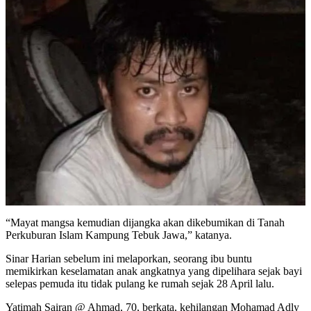
“Mayat mangsa kemudian dijangka akan dikebumikan di Tanah
Perkuburan Islam Kampung Tebuk Jawa,” katanya.
Sinar Harian sebelum ini melaporkan, seorang ibu buntu
memikirkan keselamatan anak angkatnya yang dipelihara sejak bayi
selepas pemuda itu tidak pulang ke rumah sejak 28 April lalu.
Yatimah Sairan @ Ahmad, 70, berkata, kehilangan Mohamad Adly