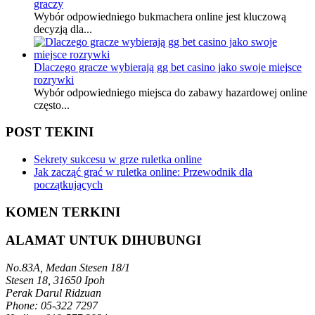
graczy
Wybór odpowiedniego bukmachera online jest kluczową
decyzją dla...
Dlaczego gracze wybierają gg bet casino jako swoje miejsce
rozrywki
Wybór odpowiedniego miejsca do zabawy hazardowej online
często...
POST TEKINI
Sekrety sukcesu w grze ruletka online
Jak zacząć grać w ruletka online: Przewodnik dla
początkujących
KOMEN TERKINI
ALAMAT UNTUK DIHUBUNGI
No.83A, Medan Stesen 18/1
Stesen 18, 31650 Ipoh
Perak Darul Ridzuan
Phone: 05-322 7297