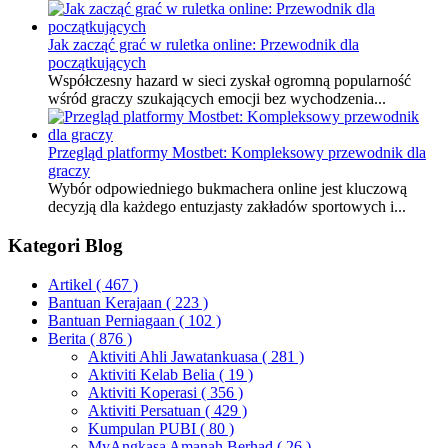
Jak zacząć grać w ruletka online: Przewodnik dla
początkujących
Współczesny hazard w sieci zyskał ogromną popularność
wśród graczy szukających emocji bez wychodzenia...
Przegląd platformy Mostbet: Kompleksowy przewodnik dla
graczy
Wybór odpowiedniego bukmachera online jest kluczową
decyzją dla każdego entuzjasty zakładów sportowych i...
Kategori Blog
Artikel
( 467 )
Bantuan Kerajaan
( 223 )
Bantuan Perniagaan
( 102 )
Berita
( 876 )
Aktiviti Ahli Jawatankuasa
( 281 )
Aktiviti Kelab Belia
( 19 )
Aktiviti Koperasi
( 356 )
Aktiviti Persatuan
( 429 )
Kumpulan PUBI
( 80 )
MyAngkasa Amanah Berhad
( 26 )