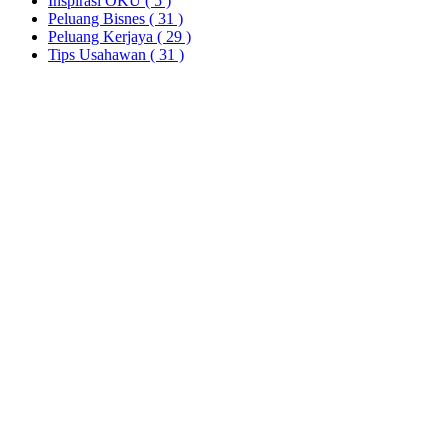
Inspirasi OKU
( 5 )
Peluang Bisnes
( 31 )
Peluang Kerjaya
( 29 )
Tips Usahawan
( 31 )