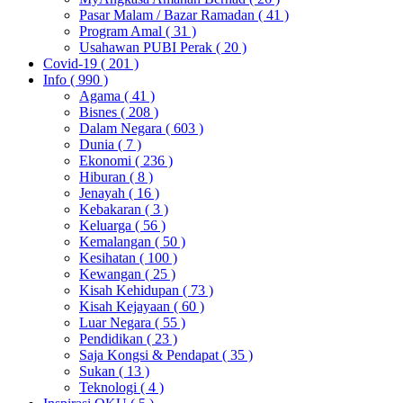
Pasar Malam / Bazar Ramadan
( 41 )
Program Amal
( 31 )
Usahawan PUBI Perak
( 20 )
Covid-19
( 201 )
Info
( 990 )
Agama
( 41 )
Bisnes
( 208 )
Dalam Negara
( 603 )
Dunia
( 7 )
Ekonomi
( 236 )
Hiburan
( 8 )
Jenayah
( 16 )
Kebakaran
( 3 )
Keluarga
( 56 )
Kemalangan
( 50 )
Kesihatan
( 100 )
Kewangan
( 25 )
Kisah Kehidupan
( 73 )
Kisah Kejayaan
( 60 )
Luar Negara
( 55 )
Pendidikan
( 23 )
Saja Kongsi & Pendapat
( 35 )
Sukan
( 13 )
Teknologi
( 4 )