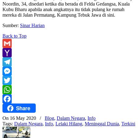
Noordin, 34, disedari ketika dia berada di Felda Gedangsa, Kuala
Kubu Bharu apabila anak angkatnya itu tidak pulang ke rumah
mereka di Jalan Permatang, Kampung Tebuk Jawa di sini.
Sumber:
Sinar Harian
Back to Top
Gmail
Yahoo
Mail
Telegram
Messenger
Twitter
WhatsApp
Share
Facebook
On 16 May 2020
/
Blog
,
Dalam Negara
,
Info
Tags:
Dalam Negara
,
Info
,
Lelaki Hilang
,
Meninggal Dunia
,
Terkini