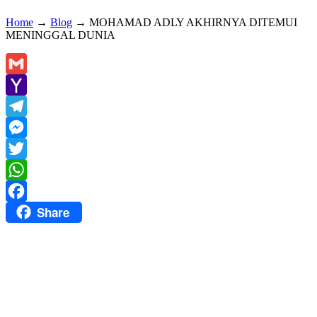
Home
→
Blog
→
MOHAMAD ADLY AKHIRNYA DITEMUI
MENINGGAL DUNIA
Gmail
Yahoo
Mail
Telegram
Messenger
Twitter
WhatsApp
Share
Facebook