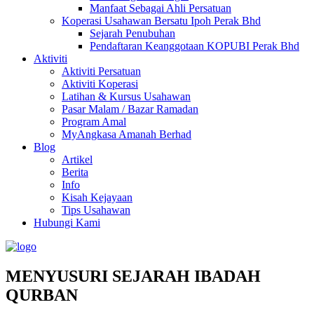
Manfaat Sebagai Ahli Persatuan
Koperasi Usahawan Bersatu Ipoh Perak Bhd
Sejarah Penubuhan
Pendaftaran Keanggotaan KOPUBI Perak Bhd
Aktiviti
Aktiviti Persatuan
Aktiviti Koperasi
Latihan & Kursus Usahawan
Pasar Malam / Bazar Ramadan
Program Amal
MyAngkasa Amanah Berhad
Blog
Artikel
Berita
Info
Kisah Kejayaan
Tips Usahawan
Hubungi Kami
MENYUSURI SEJARAH IBADAH
QURBAN