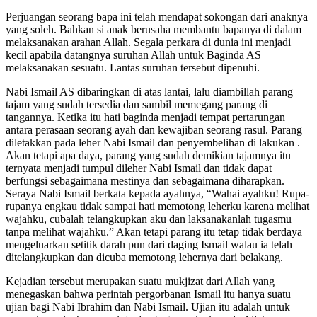
Perjuangan seorang bapa ini telah mendapat sokongan dari anaknya
yang soleh. Bahkan si anak berusaha membantu bapanya di dalam
melaksanakan arahan Allah. Segala perkara di dunia ini menjadi
kecil apabila datangnya suruhan Allah untuk Baginda AS
melaksanakan sesuatu. Lantas suruhan tersebut dipenuhi.
Nabi Ismail AS dibaringkan di atas lantai, lalu diambillah parang
tajam yang sudah tersedia dan sambil memegang parang di
tangannya. Ketika itu hati baginda menjadi tempat pertarungan
antara perasaan seorang ayah dan kewajiban seorang rasul. Parang
diletakkan pada leher Nabi Ismail dan penyembelihan di lakukan .
Akan tetapi apa daya, parang yang sudah demikian tajamnya itu
ternyata menjadi tumpul dileher Nabi Ismail dan tidak dapat
berfungsi sebagaimana mestinya dan sebagaimana diharapkan.
Seraya Nabi Ismail berkata kepada ayahnya, “Wahai ayahku! Rupa-
rupanya engkau tidak sampai hati memotong leherku karena melihat
wajahku, cubalah telangkupkan aku dan laksanakanlah tugasmu
tanpa melihat wajahku.” Akan tetapi parang itu tetap tidak berdaya
mengeluarkan setitik darah pun dari daging Ismail walau ia telah
ditelangkupkan dan dicuba memotong lehernya dari belakang.
Kejadian tersebut merupakan suatu mukjizat dari Allah yang
menegaskan bahwa perintah pergorbanan Ismail itu hanya suatu
ujian bagi Nabi Ibrahim dan Nabi Ismail. Ujian itu adalah untuk