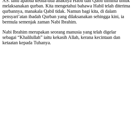
AS. Iaitu apabila kedua-dua anaknya Habil dan Qabil diminta untuk
melaksanakan qurban. Kita mengetahui bahawa Habil telah diterima
qurbannya, manakala Qabil tidak. Namun bagi kita, di dalam
pensyari’atan ibadah Qurban yang dilaksanakan sehingga kini, ia
bermula semenjak zaman Nabi Ibrahim.
Nabi Ibrahim merupakan seorang manusia yang telah digelar
sebagai “Khalilullah” iaitu kekasih Allah, kerana kecintaan dan
ketaatan kepada Tuhanya.