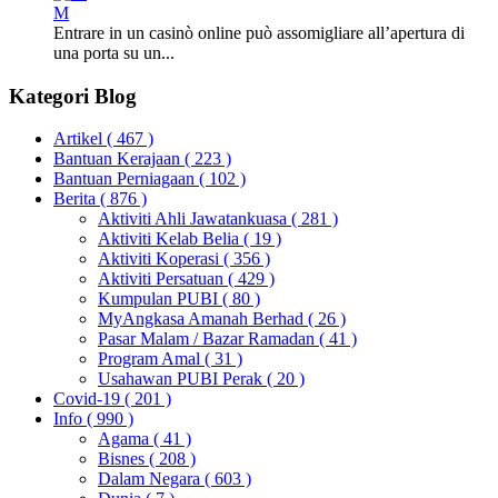
M
Entrare in un casinò online può assomigliare all’apertura di
una porta su un...
Kategori Blog
Artikel
( 467 )
Bantuan Kerajaan
( 223 )
Bantuan Perniagaan
( 102 )
Berita
( 876 )
Aktiviti Ahli Jawatankuasa
( 281 )
Aktiviti Kelab Belia
( 19 )
Aktiviti Koperasi
( 356 )
Aktiviti Persatuan
( 429 )
Kumpulan PUBI
( 80 )
MyAngkasa Amanah Berhad
( 26 )
Pasar Malam / Bazar Ramadan
( 41 )
Program Amal
( 31 )
Usahawan PUBI Perak
( 20 )
Covid-19
( 201 )
Info
( 990 )
Agama
( 41 )
Bisnes
( 208 )
Dalam Negara
( 603 )