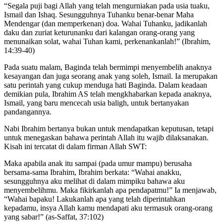
“Segala puji bagi Allah yang telah mengurniakan pada usia tuaku,
Ismail dan Ishaq. Sesungguhnya Tuhanku benar-benar Maha
Mendengar (dan memperkenan) doa. Wahai Tuhanku, jadikanlah
daku dan zuriat keturunanku dari kalangan orang-orang yang
menunaikan solat, wahai Tuhan kami, perkenankanlah!” (Ibrahim,
14:39-40)
Pada suatu malam, Baginda telah bermimpi menyembelih anaknya
kesayangan dan juga seorang anak yang soleh, Ismail. Ia merupakan
satu perintah yang cukup menduga hati Baginda. Dalam keadaan
demikian pula, Ibrahim AS telah mengkhabarkan kepada anaknya,
Ismail, yang baru mencecah usia baligh, untuk bertanyakan
pandangannya.
Nabi Ibrahim bertanya bukan untuk mendapatkan keputusan, tetapi
untuk menegaskan bahawa perintah Allah itu wajib dilaksanakan.
Kisah ini tercatat di dalam firman Allah SWT:
Maka apabila anak itu sampai (pada umur mampu) berusaha
bersama-sama Ibrahim, Ibrahim berkata: “Wahai anakku,
sesungguhnya aku melihat di dalam mimpiku bahawa aku
menyembelihmu. Maka fikirkanlah apa pendapatmu!” Ia menjawab,
“Wahai bapaku! Lakukanlah apa yang telah diperintahkan
kepadamu, insya Allah kamu mendapati aku termasuk orang-orang
yang sabar!” (as-Saffat, 37:102)