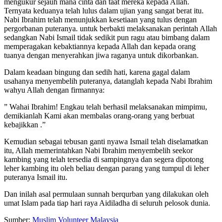
mengukur sejauh mana cinta dan taat mereka kepada Allah.
Ternyata keduanya telah lulus dalam ujian yang sangat berat itu.
Nabi Ibrahim telah menunjukkan kesetiaan yang tulus dengan
pergorbanan puteranya. untuk berbakti melaksanakan perintah Allah
sedangkan Nabi Ismail tidak sedikit pun ragu atau bimbang dalam
memperagakan kebaktiannya kepada Allah dan kepada orang
tuanya dengan menyerahkan jiwa raganya untuk dikorbankan.
Dalam keadaan bingung dan sedih hati, karena gagal dalam
usahanya menyembelih puteranya, datanglah kepada Nabi Ibrahim
wahyu Allah dengan firmannya:
” Wahai Ibrahim! Engkau telah berhasil melaksanakan mimpimu,
demikianlah Kami akan membalas orang-orang yang berbuat
kebajikkan .”
Kemudian sebagai tebusan ganti nyawa Ismail telah diselamatkan
itu, Allah memerintahkan Nabi Ibrahim menyembelih seekor
kambing yang telah tersedia di sampingnya dan segera dipotong
leher kambing itu oleh beliau dengan parang yang tumpul di leher
puteranya Ismail itu.
Dan inilah asal permulaan sunnah berqurban yang dilakukan oleh
umat Islam pada tiap hari raya Aidiladha di seluruh pelosok dunia.
Sumber:
Muslim Volunteer Malaysia