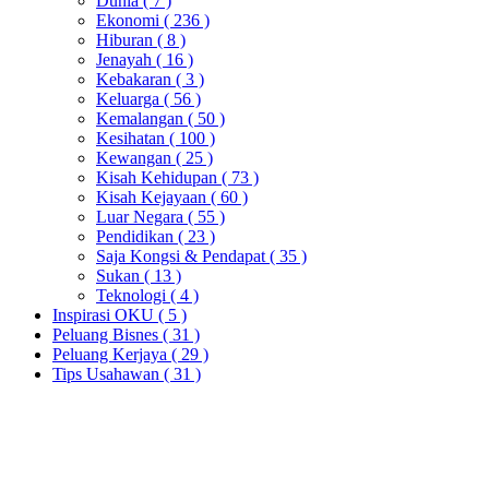
Dunia
( 7 )
Ekonomi
( 236 )
Hiburan
( 8 )
Jenayah
( 16 )
Kebakaran
( 3 )
Keluarga
( 56 )
Kemalangan
( 50 )
Kesihatan
( 100 )
Kewangan
( 25 )
Kisah Kehidupan
( 73 )
Kisah Kejayaan
( 60 )
Luar Negara
( 55 )
Pendidikan
( 23 )
Saja Kongsi & Pendapat
( 35 )
Sukan
( 13 )
Teknologi
( 4 )
Inspirasi OKU
( 5 )
Peluang Bisnes
( 31 )
Peluang Kerjaya
( 29 )
Tips Usahawan
( 31 )