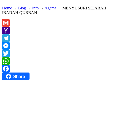
Home
→
Blog
→
Info
→
Agama
→
MENYUSURI SEJARAH
IBADAH QURBAN
Gmail
Yahoo
Mail
Telegram
Messenger
Twitter
WhatsApp
Share
Facebook