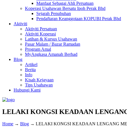
Manfaat Sebagai Ahli Persatuan
Koperasi Usahawan Bersatu Ipoh Perak Bhd
Sejarah Penubuhan
Pendaftaran Keanggotaan KOPUBI Perak Bhd
Aktiviti
Aktiviti Persatuan
Aktiviti Koperasi
Latihan & Kursus Usahawan
Pasar Malam / Bazar Ramadan
Program Amal
MyAngkasa Amanah Berhad
Blog
Artikel
Berita
Info
Kisah Kejayaan
Tips Usahawan
Hubungi Kami
LELAKI KONGSI KEADAAN LENGANG
Home
→
Blog
→
LELAKI KONGSI KEADAAN LENGANG ME