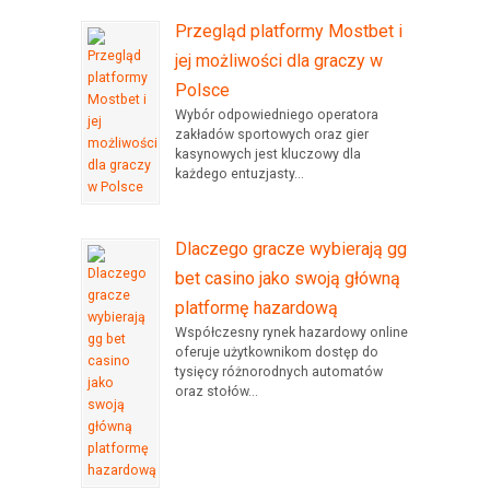
Przegląd platformy Mostbet i
jej możliwości dla graczy w
Polsce
Wybór odpowiedniego operatora
zakładów sportowych oraz gier
kasynowych jest kluczowy dla
każdego entuzjasty...
Dlaczego gracze wybierają gg
bet casino jako swoją główną
platformę hazardową
Współczesny rynek hazardowy online
oferuje użytkownikom dostęp do
tysięcy różnorodnych automatów
oraz stołów...