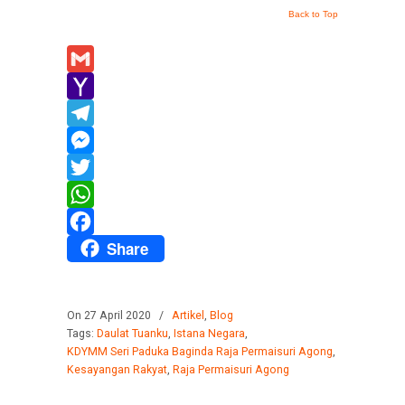
Back to Top
Gmail
Yahoo
Mail
Telegram
Messenger
Twitter
WhatsApp
Share
Facebook
On 27 April 2020
/
Artikel
,
Blog
Tags:
Daulat Tuanku
,
Istana Negara
,
KDYMM Seri Paduka Baginda Raja Permaisuri Agong
,
Kesayangan Rakyat
,
Raja Permaisuri Agong