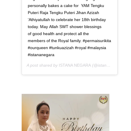
personally bakes a cake for YAM Tengku
Puteri Raja Tengku Puteri Jihan Azizah
‘Athiyatullah to celebrate her 18th birthday
today. May Allah SWT shower blessings
of good health and protect all the
members of the Royal family. #permaisurikita
#ourqueen #tunkuazizah #royal #malaysia
#istananegara
A post shared by
ISTANA NEGARA
(@istana_negara) on