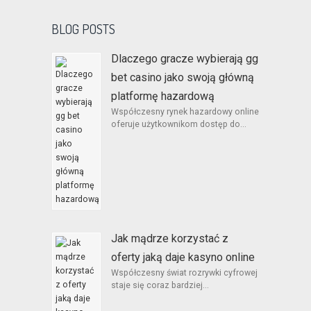
BLOG POSTS
Dlaczego gracze wybierają gg
bet casino jako swoją główną
platformę hazardową
Współczesny rynek hazardowy online
oferuje użytkownikom dostęp do...
Jak mądrze korzystać z
oferty jaką daje kasyno online
Współczesny świat rozrywki cyfrowej
staje się coraz bardziej...