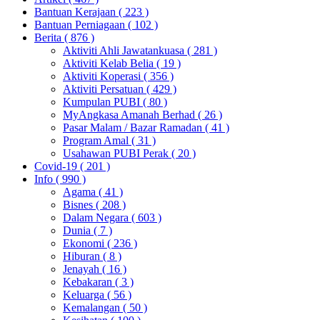
Bantuan Kerajaan
( 223 )
Bantuan Perniagaan
( 102 )
Berita
( 876 )
Aktiviti Ahli Jawatankuasa
( 281 )
Aktiviti Kelab Belia
( 19 )
Aktiviti Koperasi
( 356 )
Aktiviti Persatuan
( 429 )
Kumpulan PUBI
( 80 )
MyAngkasa Amanah Berhad
( 26 )
Pasar Malam / Bazar Ramadan
( 41 )
Program Amal
( 31 )
Usahawan PUBI Perak
( 20 )
Covid-19
( 201 )
Info
( 990 )
Agama
( 41 )
Bisnes
( 208 )
Dalam Negara
( 603 )
Dunia
( 7 )
Ekonomi
( 236 )
Hiburan
( 8 )
Jenayah
( 16 )
Kebakaran
( 3 )
Keluarga
( 56 )
Kemalangan
( 50 )