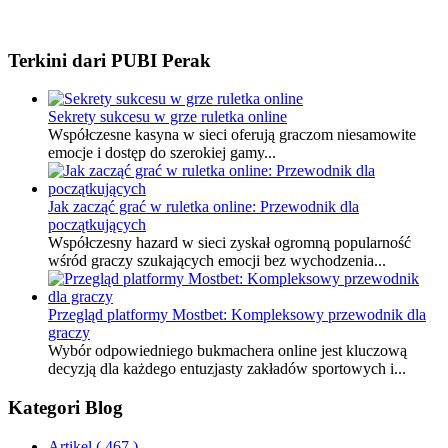
Terkini dari PUBI Perak
Sekrety sukcesu w grze ruletka online
Współczesne kasyna w sieci oferują graczom niesamowite
emocje i dostęp do szerokiej gamy...
Jak zacząć grać w ruletka online: Przewodnik dla
początkujących
Współczesny hazard w sieci zyskał ogromną popularność
wśród graczy szukających emocji bez wychodzenia...
Przegląd platformy Mostbet: Kompleksowy przewodnik dla
graczy
Wybór odpowiedniego bukmachera online jest kluczową
decyzją dla każdego entuzjasty zakładów sportowych i...
Kategori Blog
Artikel
( 467 )