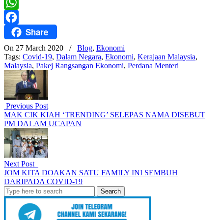
Twitter
WhatsApp
Share
Facebook
On 27 March 2020
/
Blog
,
Ekonomi
Tags:
Covid-19
,
Dalam Negara
,
Ekonomi
,
Kerajaan Malaysia
,
Malaysia
,
Pakej Rangsangan Ekonomi
,
Perdana Menteri
Previous Post
MAK CIK KIAH ‘TRENDING’ SELEPAS NAMA DISEBUT
PM DALAM UCAPAN
Next Post
JOM KITA DOAKAN SATU FAMILY INI SEMBUH
DARIPADA COVID-19
Search
for: