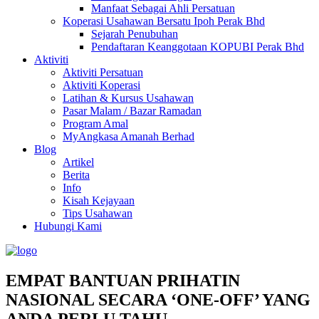
Manfaat Sebagai Ahli Persatuan
Koperasi Usahawan Bersatu Ipoh Perak Bhd
Sejarah Penubuhan
Pendaftaran Keanggotaan KOPUBI Perak Bhd
Aktiviti
Aktiviti Persatuan
Aktiviti Koperasi
Latihan & Kursus Usahawan
Pasar Malam / Bazar Ramadan
Program Amal
MyAngkasa Amanah Berhad
Blog
Artikel
Berita
Info
Kisah Kejayaan
Tips Usahawan
Hubungi Kami
EMPAT BANTUAN PRIHATIN
NASIONAL SECARA ‘ONE-OFF’ YANG
ANDA PERLU TAHU