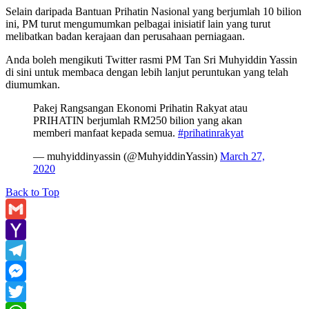
Selain daripada Bantuan Prihatin Nasional yang berjumlah 10 bilion
ini, PM turut mengumumkan pelbagai inisiatif lain yang turut
melibatkan badan kerajaan dan perusahaan perniagaan.
Anda boleh mengikuti Twitter rasmi PM Tan Sri Muhyiddin Yassin
di sini untuk membaca dengan lebih lanjut peruntukan yang telah
diumumkan.
Pakej Rangsangan Ekonomi Prihatin Rakyat atau
PRIHATIN berjumlah RM250 bilion yang akan
memberi manfaat kepada semua.
#prihatinrakyat
— muhyiddinyassin (@MuhyiddinYassin)
March 27,
2020
Back to Top
Gmail
Yahoo
Mail
Telegram
Messenger