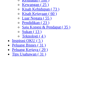
Kesihatan
( 100 )
Kewangan
( 25 )
Kisah Kehidupan
( 73 )
Kisah Kejayaan
( 60 )
Luar Negara
( 55 )
Pendidikan
( 23 )
Saja Kongsi & Pendapat
( 35 )
Sukan
( 13 )
Teknologi
( 4 )
Inspirasi OKU
( 5 )
Peluang Bisnes
( 31 )
Peluang Kerjaya
( 29 )
Tips Usahawan
( 31 )