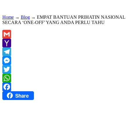
Home
→
Blog
→
EMPAT BANTUAN PRIHATIN NASIONAL
SECARA ‘ONE-OFF’ YANG ANDA PERLU TAHU
Gmail
Yahoo
Mail
Telegram
Messenger
Twitter
WhatsApp
Share
Facebook