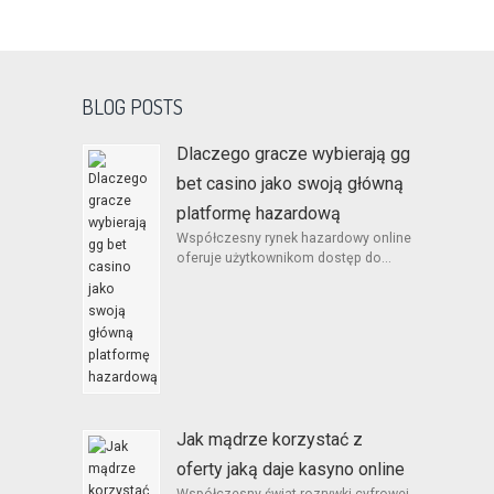
BLOG POSTS
Dlaczego gracze wybierają gg
bet casino jako swoją główną
platformę hazardową
Współczesny rynek hazardowy online
oferuje użytkownikom dostęp do...
Jak mądrze korzystać z
oferty jaką daje kasyno online