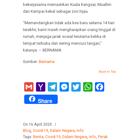
bekerjasama memastikan Kuala Kangsar, Muallim
dan Kampar kekal sebagai zon hijau.
“Memandangkan tidak ada kes baru selama 14 hari
terakhir, kami masih mengharapkan orang tinggal di
rumah, menjaga jarak sosial terutama ketika di
tempat terbuka dan sering mencuci tangan,”
katanya. – BERNAMA
Sumber:
Bernama
Back to Top
Gmail
Yahoo
Telegram
Messenger
Twitter
WhatsApp
Facebook
Mail
Share
On 16 April 2020
/
Blog
,
Covid-19
,
Dalam Negara
,
Info
Tags:
Berita
,
Covid-19
,
Dalam Negara
,
Info
,
Perak