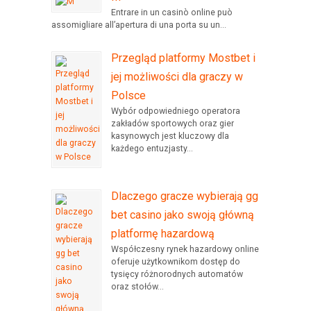
Entrare in un casinò online può
assomigliare all’apertura di una porta su un...
Przegląd platformy Mostbet i
jej możliwości dla graczy w
Polsce
Wybór odpowiedniego operatora
zakładów sportowych oraz gier
kasynowych jest kluczowy dla
każdego entuzjasty...
Dlaczego gracze wybierają gg
bet casino jako swoją główną
platformę hazardową
Współczesny rynek hazardowy online
oferuje użytkownikom dostęp do
tysięcy różnorodnych automatów
oraz stołów...