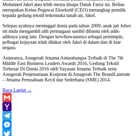
Mohamed Jakel atau lebih mesra disapa Datuk Faroz ini. Beliau
merupakan Ketua Pegawai Eksekutif (CEO) merangkap pemilik
kepada gedung tekstil terkemuka tanah air, Jakel.
Selepas ayahnya meninggal dunia pada tahun 2009, anak jati Johor
ini mula mengambil alih perniagaan sambil dibantu oleh adik-
adiknya yang lain. Dengan kewibawaannya sebagai pemimpin,
pelbagai kejayaan telah dilakar oleh Jakel di dalam dan di luar
negara.
Antaranya, Anugerah Jenama Antarabangsa Terbaik di The 7th
Middle East Business Leaders Awards 2016, Gedung Tekstil
Terbesar Di Dunia 2016 oleh Yayasan Jenama Terbaik serta
Anugerah Penjenamaan Korporat di Anugerah The BrandLaureate
– Jenama Perusahaan Kecil dan Sederhana (SME) 2014.
Baca Lanjut
→
Gmail
Yahoo
Mail
Telegram
Messenger