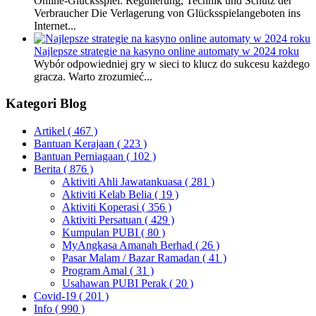
Online-Glücksspiel: Regulierung, Technik und Schutz der
Verbraucher Die Verlagerung von Glücksspielangeboten ins
Internet...
Najlepsze strategie na kasyno online automaty w 2024 roku
Wybór odpowiedniej gry w sieci to klucz do sukcesu każdego
gracza. Warto zrozumieć...
Kategori Blog
Artikel
( 467 )
Bantuan Kerajaan
( 223 )
Bantuan Perniagaan
( 102 )
Berita
( 876 )
Aktiviti Ahli Jawatankuasa
( 281 )
Aktiviti Kelab Belia
( 19 )
Aktiviti Koperasi
( 356 )
Aktiviti Persatuan
( 429 )
Kumpulan PUBI
( 80 )
MyAngkasa Amanah Berhad
( 26 )
Pasar Malam / Bazar Ramadan
( 41 )
Program Amal
( 31 )
Usahawan PUBI Perak
( 20 )
Covid-19
( 201 )
Info
( 990 )