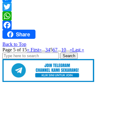
Messenger
Twitter
WhatsApp
Share
Facebook
Back to Top
Page 5 of 15
« First
«
...
3
4
5
6
7
...
10
...
»
Last »
Search
for: