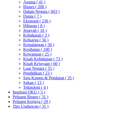
Agama
( 41 )
Bisnes
( 208 )
Dalam Negara
( 603 )
Dunia
( 7 )
Ekonomi
( 236 )
Hiburan
( 8 )
Jenayah
( 16 )
Kebakaran
( 3 )
Keluarga
( 56 )
Kemalangan
( 50 )
Kesihatan
( 100 )
Kewangan
( 25 )
Kisah Kehidupan
( 73 )
Kisah Kejayaan
( 60 )
Luar Negara
( 55 )
Pendidikan
( 23 )
Saja Kongsi & Pendapat
( 35 )
Sukan
( 13 )
Teknologi
( 4 )
Inspirasi OKU
( 5 )
Peluang Bisnes
( 31 )
Peluang Kerjaya
( 29 )
Tips Usahawan
( 31 )