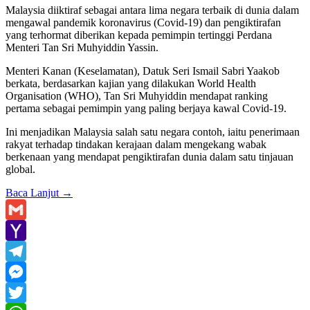
Malaysia diiktiraf sebagai antara lima negara terbaik di dunia dalam
mengawal pandemik koronavirus (Covid-19) dan pengiktirafan
yang terhormat diberikan kepada pemimpin tertinggi Perdana
Menteri Tan Sri Muhyiddin Yassin.
Menteri Kanan (Keselamatan), Datuk Seri Ismail Sabri Yaakob
berkata, berdasarkan kajian yang dilakukan World Health
Organisation (WHO), Tan Sri Muhyiddin mendapat ranking
pertama sebagai pemimpin yang paling berjaya kawal Covid-19.
Ini menjadikan Malaysia salah satu negara contoh, iaitu penerimaan
rakyat terhadap tindakan kerajaan dalam mengekang wabak
berkenaan yang mendapat pengiktirafan dunia dalam satu tinjauan
global.
Baca Lanjut
→
Gmail
Yahoo
Mail
Telegram
Messenger