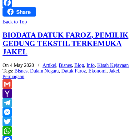
WhatsApp
Share
Facebook
Back to Top
BIODATA DATUK FAROZ, PEMILIK
GEDUNG TEKSTIL TERKEMUKA
JAKEL
On 4 May 2020
/
Artikel
,
Bisnes
,
Blog
,
Info
,
Kisah Kejayaan
Tags:
Bisnes
,
Dalam Negara
,
Datuk Faroz
,
Ekonomi
,
Jakel
,
Perniagaan
Gmail
Yahoo
Mail
Telegram
Messenger
Twitter