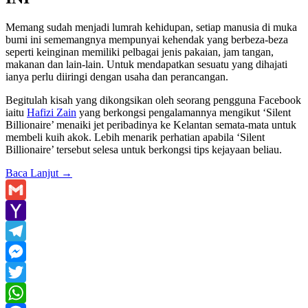
Memang sudah menjadi lumrah kehidupan, setiap manusia di muka
bumi ini sememangnya mempunyai kehendak yang berbeza-beza
seperti keinginan memiliki pelbagai jenis pakaian, jam tangan,
makanan dan lain-lain. Untuk mendapatkan sesuatu yang dihajati
ianya perlu diiringi dengan usaha dan perancangan.
Begitulah kisah yang dikongsikan oleh seorang pengguna Facebook
iaitu
Hafizi Zain
yang berkongsi pengalamannya mengikut ‘Silent
Billionaire’ menaiki jet peribadinya ke Kelantan semata-mata untuk
membeli kuih akok. Lebih menarik perhatian apabila ‘Silent
Billionaire’ tersebut selesa untuk berkongsi tips kejayaan beliau.
Baca Lanjut
→
Gmail
Yahoo
Mail
Telegram
Messenger
Twitter