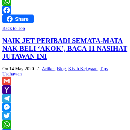
Twitter
WhatsApp
Share
Facebook
Back to Top
NAIK JET PERIBADI SEMATA-MATA
NAK BELI ‘AKOK’, BACA 11 NASIHAT
JUTAWAN INI
On 14 May 2020
/
Artikel
,
Blog
,
Kisah Kejayaan
,
Tips
Usahawan
Gmail
Yahoo
Mail
Telegram
Messenger
Twitter