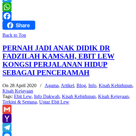
Twitter
WhatsApp
Share
Facebook
Back to Top
PERNAH JADI ANAK DIDIK DR
FADZILAH KAMSAH, EBIT LEW
KONGSI PERJALANAN HIDUP
SEBAGAI PENCERAMAH
On 28 April 2020
/
Agama
,
Artikel
,
Blog
,
Info
,
Kisah Kehidupan
,
Kisah Kejayaan
Tags:
Ebit Lew
,
Info Dakwah
,
Kisah Kehidupan
,
Kisah Kejayaan
,
Terkini & Semasa
,
Ustaz Ebit Lew
Gmail
Yahoo