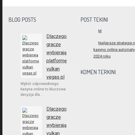
BLOG POSTS
POST TEKINI
M
Dlaczego
Najlepsze strategie 
gracze
kasyno online automaty
wybierają
2024 roku
platformę
vulkan
KOMEN TERKINI
vegas pl
Wybór odpowiedniego
kasyna online to kluczowa
decyzja dla...
Dlaczego
gracze
wybierają
vulkan