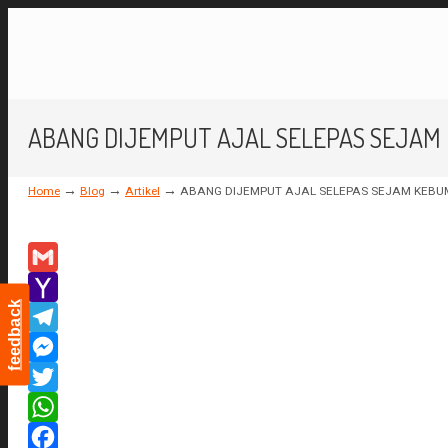
ABANG DIJEMPUT AJAL SELEPAS SEJAM
→
→
→
Home
Blog
Artikel
ABANG DIJEMPUT AJAL SELEPAS SEJAM KEBU
Gmail
feedback
Yahoo
Mail
Telegram
Messenger
Twitter
WhatsApp