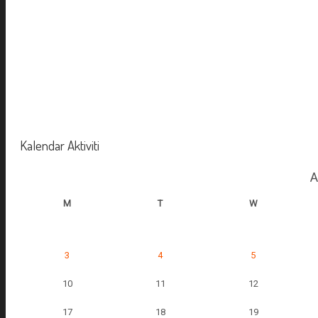
Kalendar Aktiviti
A
M
T
W
3
4
5
10
11
12
17
18
19