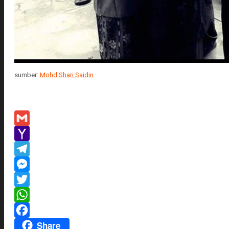
sumber:
Mohd Shari Saidin
Gmail
Yahoo
Mail
Telegram
Messenger
Twitter
WhatsApp
Share
Facebook