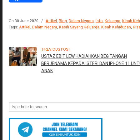
On 30 June 2020
/
Artikel
,
Blog
,
Dalam Negara
,
Info
,
Keluarga
,
Kisah Keh
Tags:
Artikel
,
Dalam Negara
,
Kasih Sayang Keluarga
,
Kisah Kehidupan
,
Kis
PREVIOUS POST
USTAZ EBIT LEW HADIAHKAN BEG TANGAN
BERJENAMA KEPADA ISTERI DAN IPHONE 11 UNT
ANAK