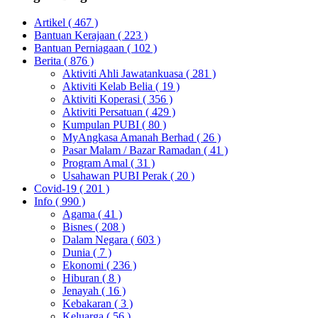
Artikel
( 467 )
Bantuan Kerajaan
( 223 )
Bantuan Perniagaan
( 102 )
Berita
( 876 )
Aktiviti Ahli Jawatankuasa
( 281 )
Aktiviti Kelab Belia
( 19 )
Aktiviti Koperasi
( 356 )
Aktiviti Persatuan
( 429 )
Kumpulan PUBI
( 80 )
MyAngkasa Amanah Berhad
( 26 )
Pasar Malam / Bazar Ramadan
( 41 )
Program Amal
( 31 )
Usahawan PUBI Perak
( 20 )
Covid-19
( 201 )
Info
( 990 )
Agama
( 41 )
Bisnes
( 208 )
Dalam Negara
( 603 )
Dunia
( 7 )
Ekonomi
( 236 )
Hiburan
( 8 )
Jenayah
( 16 )
Kebakaran
( 3 )
Keluarga
( 56 )