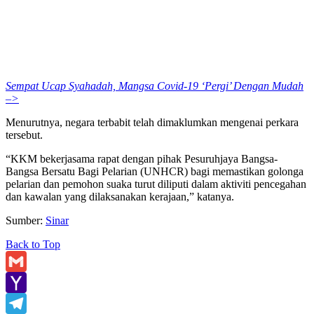
Sempat Ucap Syahadah, Mangsa Covid-19 ‘Pergi’ Dengan Mudah
–>
Menurutnya, negara terbabit telah dimaklumkan mengenai perkara
tersebut.
“KKM bekerjasama rapat dengan pihak Pesuruhjaya Bangsa-
Bangsa Bersatu Bagi Pelarian (UNHCR) bagi memastikan golonga
pelarian dan pemohon suaka turut diliputi dalam aktiviti pencegahan
dan kawalan yang dilaksanakan kerajaan,” katanya.
Sumber:
Sinar
Back to Top
Gmail
Yahoo