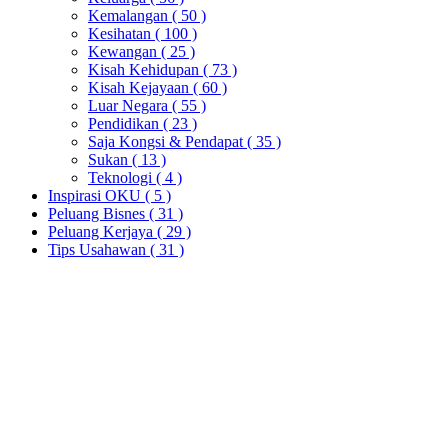
Kemalangan
( 50 )
Kesihatan
( 100 )
Kewangan
( 25 )
Kisah Kehidupan
( 73 )
Kisah Kejayaan
( 60 )
Luar Negara
( 55 )
Pendidikan
( 23 )
Saja Kongsi & Pendapat
( 35 )
Sukan
( 13 )
Teknologi
( 4 )
Inspirasi OKU
( 5 )
Peluang Bisnes
( 31 )
Peluang Kerjaya
( 29 )
Tips Usahawan
( 31 )