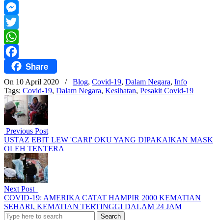
Mail
Telegram
Messenger
Twitter
WhatsApp
Share
Facebook
On 10 April 2020
/
Blog
,
Covid-19
,
Dalam Negara
,
Info
Tags:
Covid-19
,
Dalam Negara
,
Kesihatan
,
Pesakit Covid-19
Previous Post
USTAZ EBIT LEW 'CARI' OKU YANG DIPAKAIKAN MASK
OLEH TENTERA
Next Post
COVID-19: AMERIKA CATAT HAMPIR 2000 KEMATIAN
SEHARI, KEMATIAN TERTINGGI DALAM 24 JAM
Search