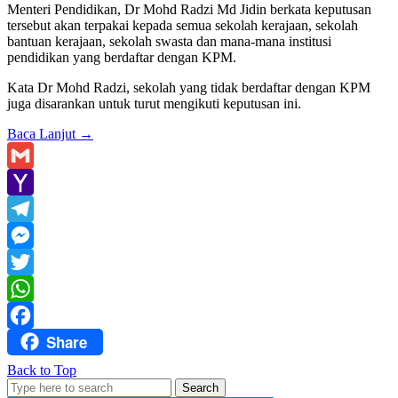
Menteri Pendidikan, Dr Mohd Radzi Md Jidin berkata keputusan
tersebut akan terpakai kepada semua sekolah kerajaan, sekolah
bantuan kerajaan, sekolah swasta dan mana-mana institusi
pendidikan yang berdaftar dengan KPM.
Kata Dr Mohd Radzi, sekolah yang tidak berdaftar dengan KPM
juga disarankan untuk turut mengikuti keputusan ini.
Baca Lanjut
→
Gmail
Yahoo
Mail
Telegram
Messenger
Twitter
WhatsApp
Share
Facebook
Back to Top
Search