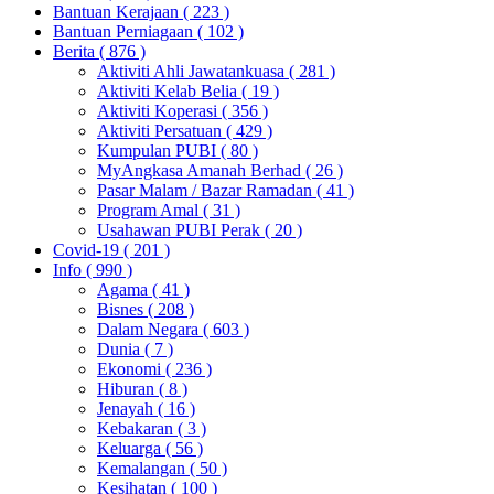
Bantuan Kerajaan
( 223 )
Bantuan Perniagaan
( 102 )
Berita
( 876 )
Aktiviti Ahli Jawatankuasa
( 281 )
Aktiviti Kelab Belia
( 19 )
Aktiviti Koperasi
( 356 )
Aktiviti Persatuan
( 429 )
Kumpulan PUBI
( 80 )
MyAngkasa Amanah Berhad
( 26 )
Pasar Malam / Bazar Ramadan
( 41 )
Program Amal
( 31 )
Usahawan PUBI Perak
( 20 )
Covid-19
( 201 )
Info
( 990 )
Agama
( 41 )
Bisnes
( 208 )
Dalam Negara
( 603 )
Dunia
( 7 )
Ekonomi
( 236 )
Hiburan
( 8 )
Jenayah
( 16 )
Kebakaran
( 3 )
Keluarga
( 56 )
Kemalangan
( 50 )
Kesihatan
( 100 )