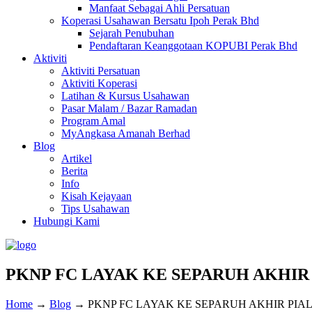
Manfaat Sebagai Ahli Persatuan
Koperasi Usahawan Bersatu Ipoh Perak Bhd
Sejarah Penubuhan
Pendaftaran Keanggotaan KOPUBI Perak Bhd
Aktiviti
Aktiviti Persatuan
Aktiviti Koperasi
Latihan & Kursus Usahawan
Pasar Malam / Bazar Ramadan
Program Amal
MyAngkasa Amanah Berhad
Blog
Artikel
Berita
Info
Kisah Kejayaan
Tips Usahawan
Hubungi Kami
PKNP FC LAYAK KE SEPARUH AKHIR 
Home
→
Blog
→
PKNP FC LAYAK KE SEPARUH AKHIR PIAL