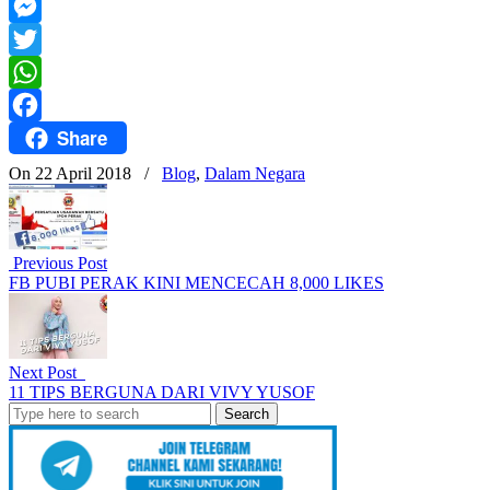
Mail
Telegram
Messenger
Twitter
WhatsApp
Share
Facebook
On 22 April 2018
/
Blog
,
Dalam Negara
Previous Post
FB PUBI PERAK KINI MENCECAH 8,000 LIKES
Next Post
11 TIPS BERGUNA DARI VIVY YUSOF
Search
for: