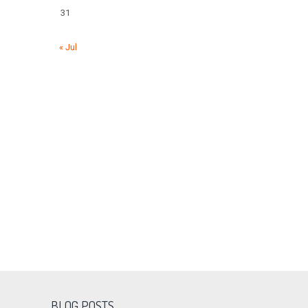
31
« Jul
BLOG POSTS