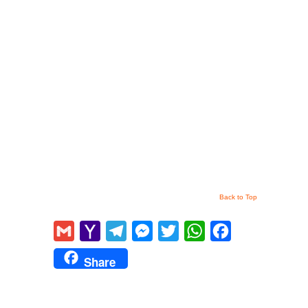
Back to Top
Gmail
Yahoo
Telegram
Messenger
Twitter
WhatsApp
Facebook
Mail
Share